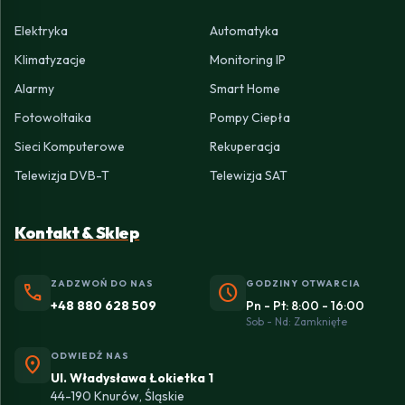
Elektryka
Automatyka
Klimatyzacje
Monitoring IP
Alarmy
Smart Home
Fotowoltaika
Pompy Ciepła
Sieci Komputerowe
Rekuperacja
Telewizja DVB-T
Telewizja SAT
Kontakt & Sklep
ZADZWOŃ DO NAS
GODZINY OTWARCIA
phone
schedule
+48 880 628 509
Pn - Pt: 8:00 - 16:00
Sob - Nd: Zamknięte
ODWIEDŹ NAS
location_on
Ul. Władysława Łokietka 1
44-190 Knurów, Śląskie