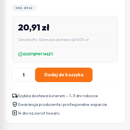
SKU: 8942
20,91
zł
Cena brutto · Darmowa dostawa od 1000 zł
check_circle
DOSTĘPNY 14SZT.
ilość
Dodaj do koszyka
SATEL
KONTAKTRON
CZOŁOWY
local_shipping
Szybka dostawa kurierem – 1–3 dni robocze
K-
verified_user
Gwarancja producenta i profesjonalne wsparcie
2-
assignment_return
BR
14 dni na zwrot towaru