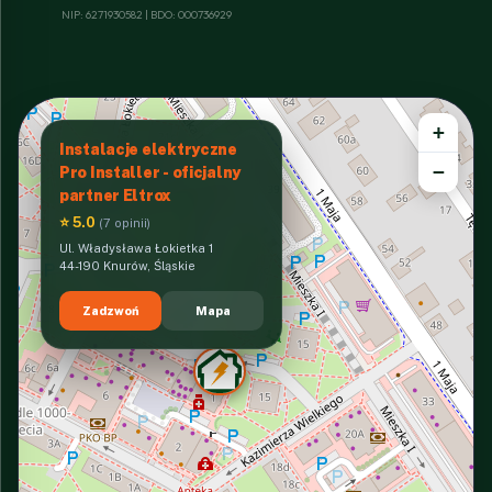
NIP: 6271930582 | BDO: 000736929
+
Instalacje elektryczne
−
Pro Installer - oficjalny
partner Eltrox
⭐ 5.0
(7 opinii)
Ul. Władysława Łokietka 1
44-190 Knurów, Śląskie
Zadzwoń
Mapa