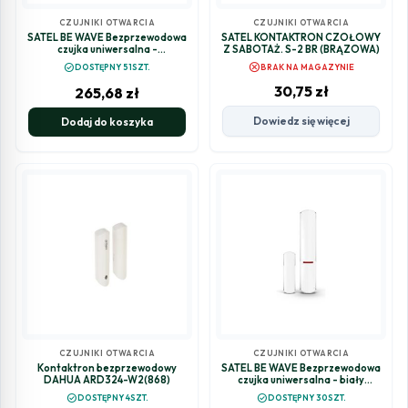
CZUJNIKI OTWARCIA
CZUJNIKI OTWARCIA
SATEL BE WAVE Bezprzewodowa
SATEL KONTAKTRON CZOŁOWY
czujka uniwersalna -
Z SABOTAŻ. S-2 BR (BRĄZOWA)
ciemnoszara Multipurpose
cancel
check_circle
DOSTĘPNY 51SZT.
BRAK NA MAGAZYNIE
Detector DG AXD-200 DG
ABAX
30,75
zł
265,68
zł
Dowiedz się więcej
Dodaj do koszyka
CZUJNIKI OTWARCIA
CZUJNIKI OTWARCIA
Kontaktron bezprzewodowy
SATEL BE WAVE Bezprzewodowa
DAHUA ARD324-W2(868)
czujka uniwersalna - biały
Multipurpose Detector AXD-
check_circle
check_circle
DOSTĘPNY 4SZT.
DOSTĘPNY 30SZT.
200 ABAX2