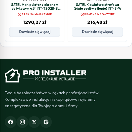
SATEL Manipulator z ekranem
SATEL Klawiatura strefowa
dotykowym 4,3" INT-TSG2R-B
(białe podświetlenie) INT-S-W
czarny
cancel
cancel
BRAK NA MAGAZYNIE
BRAK NA MAGAZYNIE
1290,27
zł
216,48
zł
Dowiedz się więcej
Dowiedz się więcej
Twoje bezpieczeństwo w rękach profesjonalistów.
Kompleksowe instalacje niskoprądowe i systemy
energetyczne dla Twojego domu i firmy.