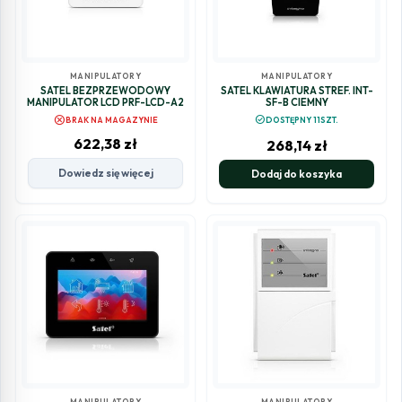
MANIPULATORY
MANIPULATORY
SATEL BEZPRZEWODOWY
SATEL KLAWIATURA STREF. INT-
MANIPULATOR LCD PRF-LCD-A2
SF-B CIEMNY
cancel
check_circle
BRAK NA MAGAZYNIE
DOSTĘPNY 11SZT.
622,38
zł
268,14
zł
Dowiedz się więcej
Dodaj do koszyka
MANIPULATORY
MANIPULATORY