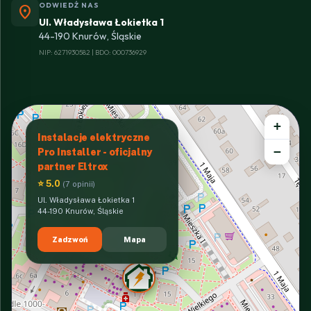
ODWIEDŹ NAS
location_on
Ul. Władysława Łokietka 1
44-190 Knurów, Śląskie
NIP: 6271930582 | BDO: 000736929
+
Instalacje elektryczne
−
Pro Installer - oficjalny
partner Eltrox
⭐ 5.0
(7 opinii)
Ul. Władysława Łokietka 1
44-190 Knurów, Śląskie
Zadzwoń
Mapa