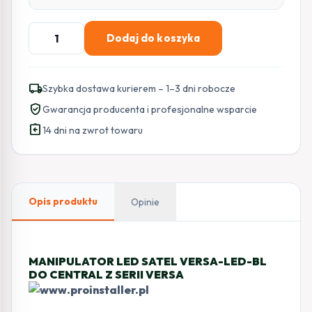
ilość
Dodaj do koszyka
SATEL
MANIPULATOR
VERSA-
local_shipping
Szybka dostawa kurierem – 1–3 dni robocze
LED-
verified_user
Gwarancja producenta i profesjonalne wsparcie
BL
assignment_return
14 dni na zwrot towaru
Opis produktu
Opinie
MANIPULATOR LED SATEL VERSA-LED-BL
DO CENTRAL Z SERII VERSA