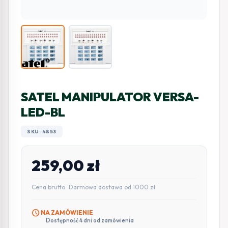
SATEL MANIPULATOR VERSA-
LED-BL
SKU: 4853
259,00
zł
Cena brutto · Darmowa dostawa od 1000 zł
schedule
NA ZAMÓWIENIE
Dostępność 4 dni od zamówienia