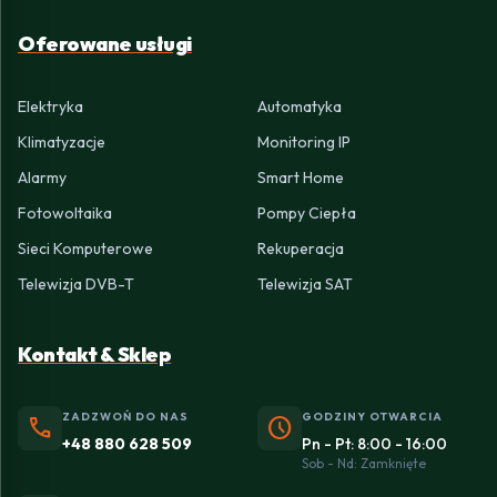
Oferowane usługi
Elektryka
Automatyka
Klimatyzacje
Monitoring IP
Alarmy
Smart Home
Fotowoltaika
Pompy Ciepła
Sieci Komputerowe
Rekuperacja
Telewizja DVB-T
Telewizja SAT
Kontakt & Sklep
ZADZWOŃ DO NAS
GODZINY OTWARCIA
phone
schedule
+48 880 628 509
Pn - Pt: 8:00 - 16:00
Sob - Nd: Zamknięte