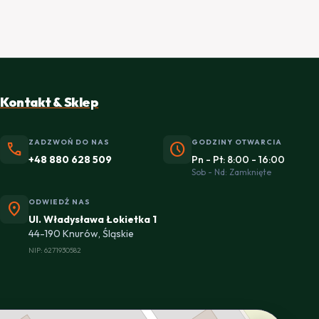
Kontakt & Sklep
ZADZWOŃ DO NAS
GODZINY OTWARCIA
phone
schedule
+48 880 628 509
Pn - Pt: 8:00 - 16:00
Sob - Nd: Zamknięte
ODWIEDŹ NAS
location_on
Ul. Władysława Łokietka 1
44-190 Knurów, Śląskie
NIP: 6271930582