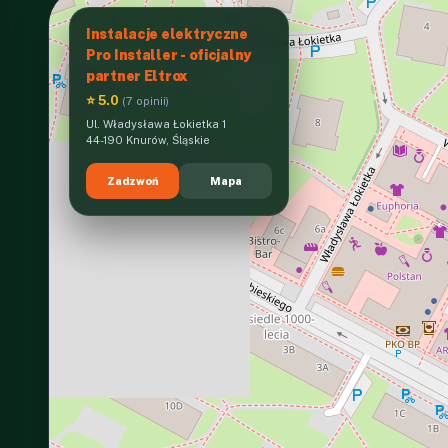
Instalacje elektryczne
Pro Installer - oficjalny
partner Eltrox
⭐ 5.0
(7 opinii)
Ul. Władysława Łokietka 1
44-190 Knurów, Śląskie
Zadzwoń
Mapa