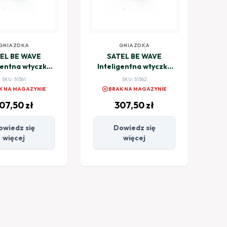
GNIAZDKA
GNIAZDKA
EL BE WAVE
SATEL BE WAVE
gentna wtyczka
Inteligentna wtyczka
mart Plug E W
SCHUKO Smart Plug F
SKU: 51361
SKU: 51362
00 E-W ABAX2
W ASW-200 F-W ABAX2
cancel
K NA MAGAZYNIE
BRAK NA MAGAZYNIE
07,50
zł
307,50
zł
owiedz się
Dowiedz się
więcej
więcej