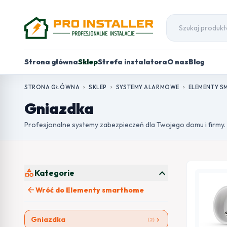
Strona główna
Sklep
Strefa instalatora
O nas
Blog
STRONA GŁÓWNA
SKLEP
SYSTEMY ALARMOWE
ELEMENTY S
chevron_right
chevron_right
chevron_right
Gniazdka
Profesjonalne systemy zabezpieczeń dla Twojego domu i firmy.
expand_more
category
Kategorie
arrow_back
Wróć do Elementy smarthome
Gniazdka
chevron_right
(2)