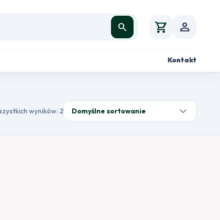
shopping_cart
person
search
Kontakt
szystkich wyników: 2