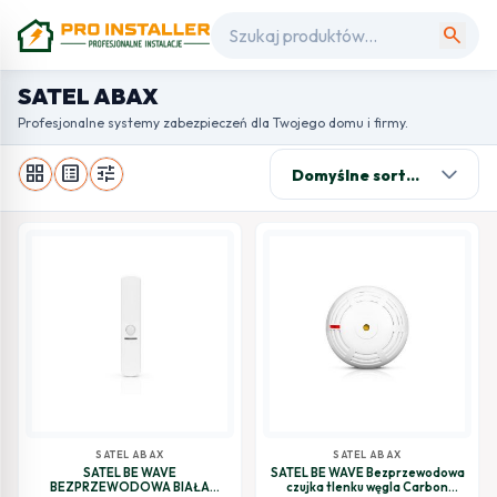
search
SATEL ABAX
Profesjonalne systemy zabezpieczeń dla Twojego domu i firmy.
grid_view
list_alt
tune
SATEL ABAX
SATEL ABAX
SATEL BE WAVE
SATEL BE WAVE Bezprzewodowa
BEZPRZEWODOWA BIAŁA
czujka tlenku węgla Carbon