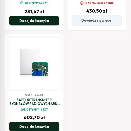
CZUJKA KURTYNOWA CURTAIN
Monoxide Detector ACMD-200
cancel
check_circle
DOSTĘPNY 42SZT.
BRAK NA MAGAZYNIE
DETECTOR (ACD-220)
ABAX2
430,50
zł
281,67
zł
Dowiedz się więcej
Dodaj do koszyka
SATEL ABAX
SATEL RETRANSMITER
SYGNAŁÓW RADIOWYCH ARU-
200
check_circle
DOSTĘPNY 16SZT.
602,70
zł
Dodaj do koszyka