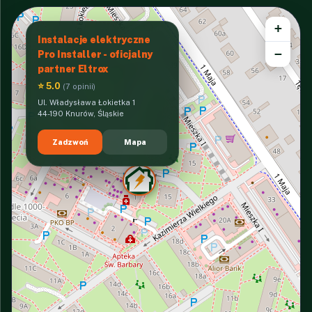
+
Instalacje elektryczne
−
Pro Installer - oficjalny
partner Eltrox
⭐ 5.0
(7 opinii)
Ul. Władysława Łokietka 1
44-190 Knurów, Śląskie
Zadzwoń
Mapa