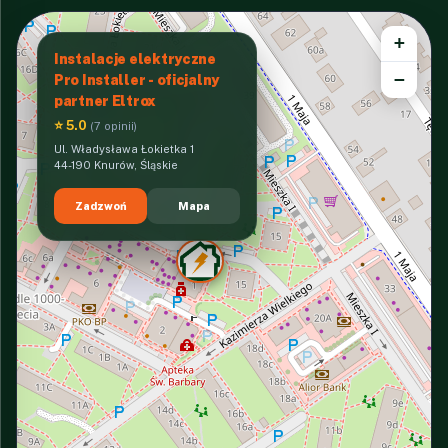
+
Instalacje elektryczne
−
Pro Installer - oficjalny
partner Eltrox
⭐ 5.0
(7 opinii)
Ul. Władysława Łokietka 1
44-190 Knurów, Śląskie
Zadzwoń
Mapa