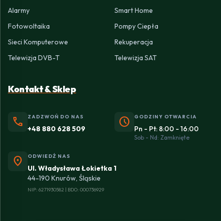
Alarmy
Smart Home
Fotowoltaika
Pompy Ciepła
Sieci Komputerowe
Rekuperacja
Telewizja DVB-T
Telewizja SAT
Kontakt & Sklep
ZADZWOŃ DO NAS
GODZINY OTWARCIA
phone
schedule
+48 880 628 509
Pn - Pt: 8:00 - 16:00
Sob - Nd: Zamknięte
ODWIEDŹ NAS
location_on
Ul. Władysława Łokietka 1
44-190 Knurów, Śląskie
NIP: 6271930582 | BDO: 000736929