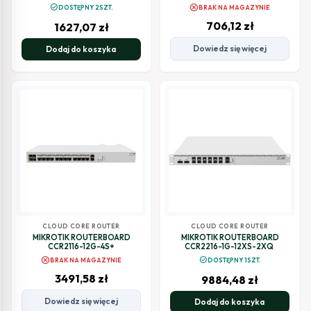
cancel
check_circle
DOSTĘPNY 2SZT.
BRAK NA MAGAZYNIE
706,12
zł
1627,07
zł
Dowiedz się więcej
Dodaj do koszyka
CLOUD CORE ROUTER
CLOUD CORE ROUTER
MIKROTIK ROUTERBOARD
MIKROTIK ROUTERBOARD
CCR2116-12G-4S+
CCR2216-1G-12XS-2XQ
cancel
check_circle
BRAK NA MAGAZYNIE
DOSTĘPNY 1SZT.
3491,58
zł
9884,48
zł
Dowiedz się więcej
Dodaj do koszyka