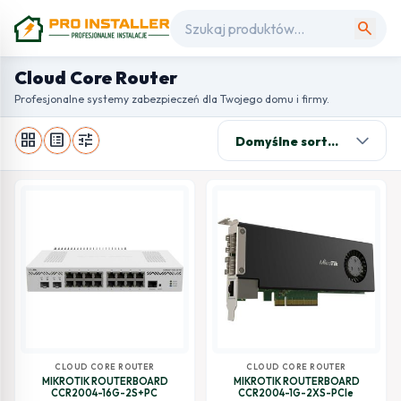
search
Cloud Core Router
Profesjonalne systemy zabezpieczeń dla Twojego domu i firmy.
grid_view
list_alt
tune
CLOUD CORE ROUTER
CLOUD CORE ROUTER
MIKROTIK ROUTERBOARD
MIKROTIK ROUTERBOARD
CCR2004-16G-2S+PC
CCR2004-1G-2XS-PCIe