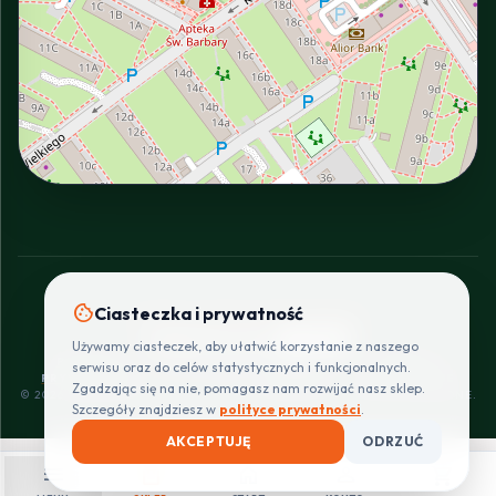
INTERACTIVE VIEW
cookie
Ciasteczka i prywatność
SZYBKIE I BEZPIECZNE PŁATNOŚCI
Używamy ciasteczek, aby ułatwić korzystanie z naszego
POLITYKA
REGULAMIN
CENNIK
ZWROTY I
serwisu oraz do celów statystycznych i funkcjonalnych.
PRYWATNOŚCI
DOSTAW
REKLAMACJE
Zgadzając się na nie, pomagasz nam rozwijać nasz sklep.
© 2026 PROINSTALLER.PL - KNURÓW. WSZYSTKIE PRAWA ZASTRZEŻONE.
Szczegóły znajdziesz w
polityce prywatności
.
AKCEPTUJĘ
ODRZUĆ
menu
shopping_bag
home
person
shopping_cart