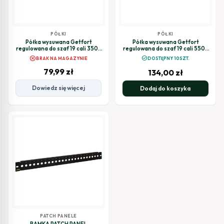
PÓŁKI
PÓŁKI
Półka wysuwana Getfort
Półka wysuwana Getfort
regulowana do szaf 19 cali 350-
regulowana do szaf 19 cali 550-
510mm
700mm
cancel
check_circle
BRAK NA MAGAZYNIE
DOSTĘPNY 10SZT.
79,99
zł
134,00
zł
Dowiedz się więcej
Dodaj do koszyka
PATCH PANELE
RAMKA PATCH PANEL