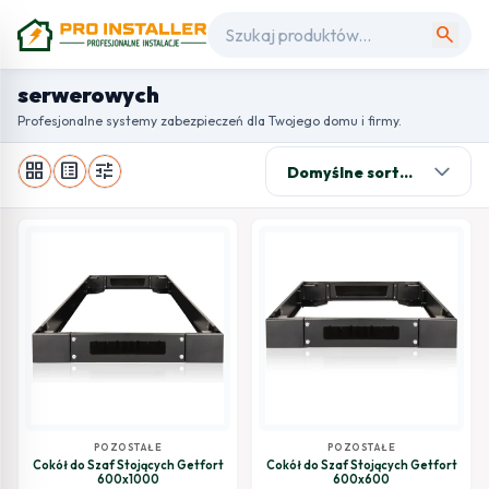
search
serwerowych
Profesjonalne systemy zabezpieczeń dla Twojego domu i firmy.
grid_view
list_alt
tune
POZOSTAŁE
POZOSTAŁE
Cokół do Szaf Stojących Getfort
Cokół do Szaf Stojących Getfort
600x1000
600x600