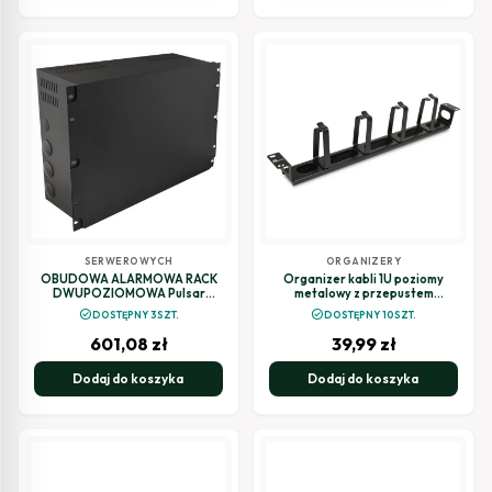
SERWEROWYCH
ORGANIZERY
OBUDOWA ALARMOWA RACK
Organizer kabli 1U poziomy
DWUPOZIOMOWA Pulsar
metalowy z przepustem
RAWO7
szczotkowym OGF-MRB
check_circle
check_circle
DOSTĘPNY 3SZT.
DOSTĘPNY 10SZT.
GETFORT
601,08
zł
39,99
zł
Dodaj do koszyka
Dodaj do koszyka