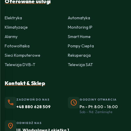
Oferowane usługi
Elektryka
Automatyka
Klimatyzacje
Monitoring IP
Alarmy
Smart Home
Fotowoltaika
Pompy Ciepła
Sieci Komputerowe
Rekuperacja
Telewizja DVB-T
Telewizja SAT
Kontakt & Sklep
ZADZWOŃ DO NAS
GODZINY OTWARCIA
phone
schedule
+48 880 628 509
Pn - Pt: 8:00 - 16:00
Sob - Nd: Zamknięte
ODWIEDŹ NAS
location_on
Ul. Władysława Łokietka 1