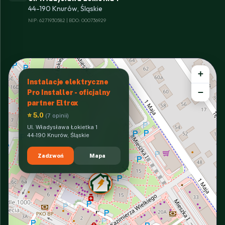
44-190 Knurów, Śląskie
NIP: 6271930582 | BDO: 000736929
+
Instalacje elektryczne
−
Pro Installer - oficjalny
partner Eltrox
⭐ 5.0
(7 opinii)
Ul. Władysława Łokietka 1
44-190 Knurów, Śląskie
Zadzwoń
Mapa