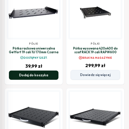
PÓŁKI
PÓŁKI
Półka rackowa uniwersalna
Półka wysuwana 420x400 do
Getfort 19 cali 1U 170mm Czarna
szaf RACK 19 cali RAPW600
cancel
check_circle
DOSTĘPNY 12SZT.
BRAK NA MAGAZYNIE
299,99
zł
39,99
zł
Dowiedz się więcej
Dodaj do koszyka