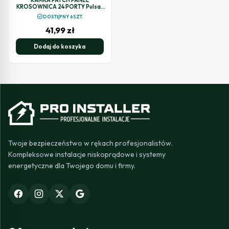
KROSOWNICA 24 PORTY Pulsar
RAP-F
check_circle
DOSTĘPNY 6SZT.
41,99
zł
Dodaj do koszyka
Twoje bezpieczeństwo w rękach profesjonalistów.
Kompleksowe instalacje niskoprądowe i systemy
energetyczne dla Twojego domu i firmy.