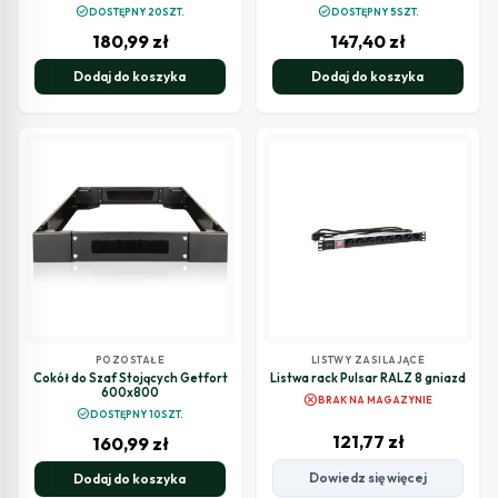
check_circle
check_circle
DOSTĘPNY 20SZT.
DOSTĘPNY 5SZT.
180,99
zł
147,40
zł
Dodaj do koszyka
Dodaj do koszyka
POZOSTAŁE
LISTWY ZASILAJĄCE
Cokół do Szaf Stojących Getfort
Listwa rack Pulsar RALZ 8 gniazd
600x800
cancel
BRAK NA MAGAZYNIE
check_circle
DOSTĘPNY 10SZT.
121,77
zł
160,99
zł
Dowiedz się więcej
Dodaj do koszyka