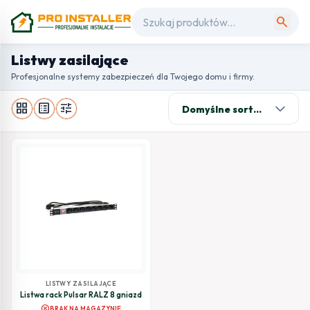
search
Listwy zasilające
Profesjonalne systemy zabezpieczeń dla Twojego domu i firmy.
grid_view
list_alt
tune
LISTWY ZASILAJĄCE
Listwa rack Pulsar RALZ 8 gniazd
cancel
BRAK NA MAGAZYNIE