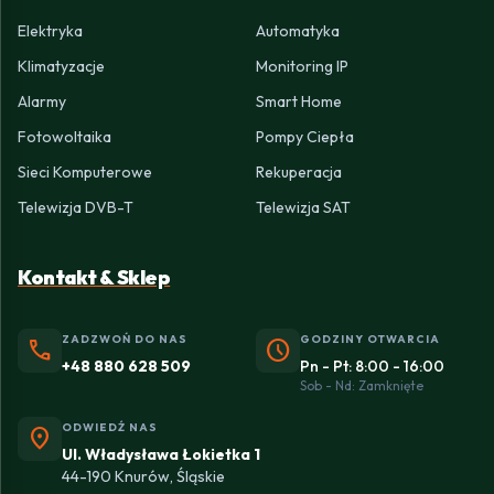
Elektryka
Automatyka
Klimatyzacje
Monitoring IP
Alarmy
Smart Home
Fotowoltaika
Pompy Ciepła
Sieci Komputerowe
Rekuperacja
Telewizja DVB-T
Telewizja SAT
Kontakt & Sklep
ZADZWOŃ DO NAS
GODZINY OTWARCIA
phone
schedule
+48 880 628 509
Pn - Pt: 8:00 - 16:00
Sob - Nd: Zamknięte
ODWIEDŹ NAS
location_on
Ul. Władysława Łokietka 1
44-190 Knurów, Śląskie