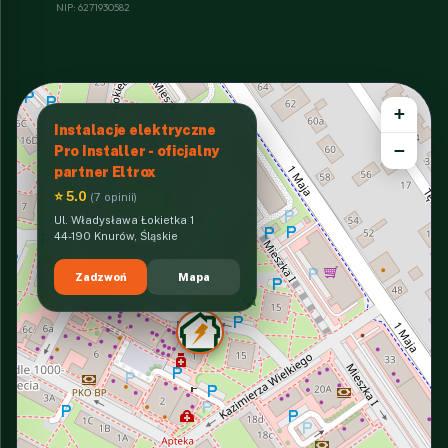
NIP: 6271930582
+
Instalacje elektryczne
−
Pro Installer - oficjalny
partner Eltrox
⭐ 5.0
(7 opinii)
Ul. Władysława Łokietka 1
44-190 Knurów, Śląskie
Zadzwoń
Mapa