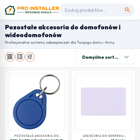
search
Pozostałe akcesoria do domofonów i
wideodomofonów
Profesjonalne systemy zabezpieczeń dla Twojego domu i firmy.
grid_view
list_alt
tune
POZOSTAŁE AKCESORIA DO
AKCESORIA DO KONTROLI
DOMOFONÓW I
DOSTĘPU
,
POZOSTAŁE AKCESORIA