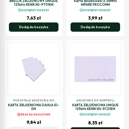
BRELOK ZBLIŻENIOWY UNIQUE
Karta zbliżeniowa 13,56MHz
WIDEODOMOFONÓW
,
DO DOMOFONÓW I
125kHz KENIK KG-PT01EM
MIFARE PROCOMM
TRANSPONDERY ZBLIŻENIOWE
WIDEODOMOFONÓW
,
check_circle
check_circle
DOSTĘPNY 1000SZT.
DOSTĘPNY 1000SZT.
TRANSPONDERY ZBLIŻENIOWE
7,63
zł
3,99
zł
Dodaj do koszyka
Dodaj do koszyka
POZOSTAŁE AKCESORIA DO
AKCESORIA DO KONTROLI
DOMOFONÓW I
DOSTĘPU
,
POZOSTAŁE AKCESORIA
KARTA ZBLIŻENIOWA DAHUA ID-
KARTA ZBLIŻENIOWA UNIQUE
WIDEODOMOFONÓW
DO DOMOFONÓW I
EM
125kHz KENIK KG-PC01EM
WIDEODOMOFONÓW
,
cancel
check_circle
BRAK NA MAGAZYNIE
DOSTĘPNY 1000SZT.
TRANSPONDERY ZBLIŻENIOWE
9,84
zł
8,35
zł