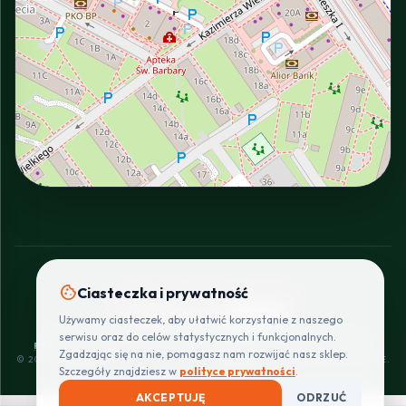
INTERACTIVE VIEW
cookie
Ciasteczka i prywatność
SZYBKIE I BEZPIECZNE PŁATNOŚCI
Używamy ciasteczek, aby ułatwić korzystanie z naszego
POLITYKA
REGULAMIN
CENNIK
ZWROTY I
serwisu oraz do celów statystycznych i funkcjonalnych.
PRYWATNOŚCI
DOSTAW
REKLAMACJE
Zgadzając się na nie, pomagasz nam rozwijać nasz sklep.
© 2026 PROINSTALLER.PL - KNURÓW. WSZYSTKIE PRAWA ZASTRZEŻONE.
Szczegóły znajdziesz w
polityce prywatności
.
AKCEPTUJĘ
ODRZUĆ