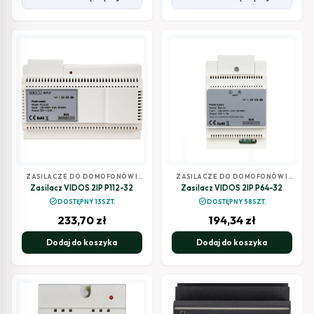
ZASILACZE DO DOMOFONÓW I
ZASILACZE DO DOMOFONÓW I
WIDEODOMOFONÓW
WIDEODOMOFONÓW
Zasilacz VIDOS 2IP P112-32
Zasilacz VIDOS 2IP P64-32
check_circle
check_circle
DOSTĘPNY 13SZT.
DOSTĘPNY 58SZT.
233,70
zł
194,34
zł
Dodaj do koszyka
Dodaj do koszyka