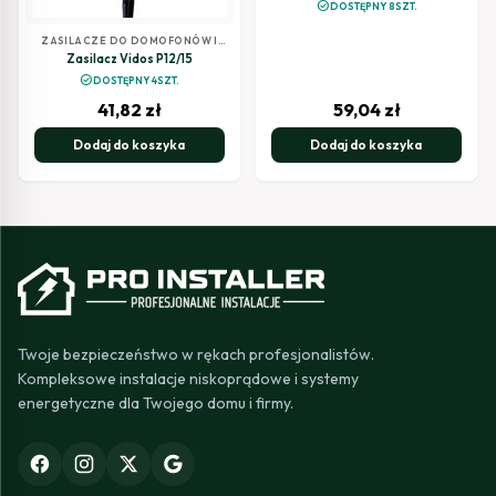
check_circle
DOSTĘPNY 8SZT.
ZASILACZE DO DOMOFONÓW I
WIDEODOMOFONÓW
Zasilacz Vidos P12/15
check_circle
DOSTĘPNY 4SZT.
41,82
zł
59,04
zł
Dodaj do koszyka
Dodaj do koszyka
Twoje bezpieczeństwo w rękach profesjonalistów.
Kompleksowe instalacje niskoprądowe i systemy
energetyczne dla Twojego domu i firmy.