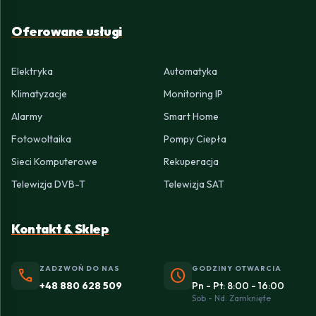
Oferowane usługi
Elektryka
Automatyka
Klimatyzacje
Monitoring IP
Alarmy
Smart Home
Fotowoltaika
Pompy Ciepła
Sieci Komputerowe
Rekuperacja
Telewizja DVB-T
Telewizja SAT
Kontakt & Sklep
ZADZWOŃ DO NAS
GODZINY OTWARCIA
phone
schedule
+48 880 628 509
Pn - Pt: 8:00 - 16:00
Sob - Nd: Zamknięte