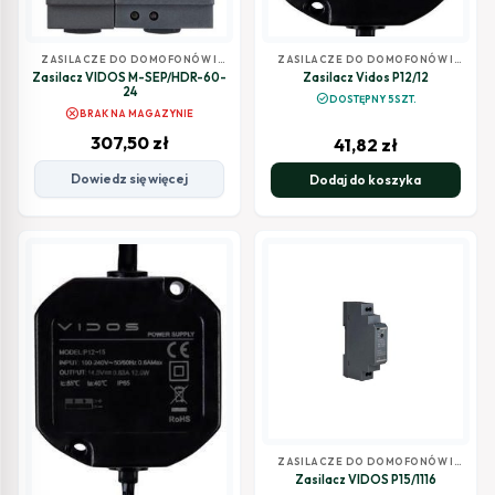
ZASILACZE DO DOMOFONÓW I
ZASILACZE DO DOMOFONÓW I
WIDEODOMOFONÓW
WIDEODOMOFONÓW
Zasilacz VIDOS M-SEP/HDR-60-
Zasilacz Vidos P12/12
24
check_circle
DOSTĘPNY 5SZT.
cancel
BRAK NA MAGAZYNIE
307,50
zł
41,82
zł
Dowiedz się więcej
Dodaj do koszyka
ZASILACZE DO DOMOFONÓW I
WIDEODOMOFONÓW
Zasilacz VIDOS P15/1116