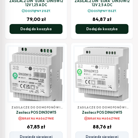
ZASILACZ DIN ''EURA'' DIN15W12
ZASILACZ DIN ''EURA'' DIN30W12
12V 1,25 A DC
12V 2,5 A DC
check_circle
check_circle
DOSTĘPNY 21SZT.
DOSTĘPNY 15SZT.
79,00
zł
84,87
zł
Dodaj do koszyka
Dodaj do koszyka
ZASILACZE DO DOMOFONÓW I
ZASILACZE DO DOMOFONÓW I
WIDEODOMOFONÓW
WIDEODOMOFONÓW
Zasilacz POS DIN30W15
Zasilacz POS DIN60W15
cancel
cancel
BRAK NA MAGAZYNIE
BRAK NA MAGAZYNIE
67,85
zł
88,76
zł
Dowiedz się więcej
Dowiedz się więcej