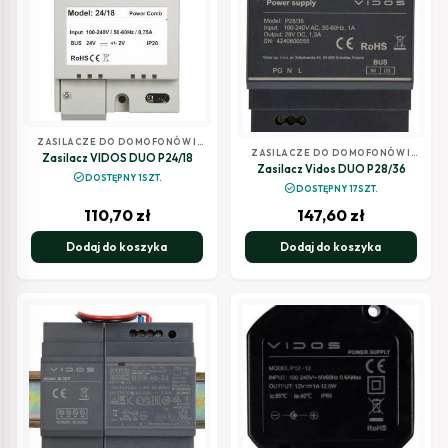
ZASILACZE DO DOMOFONÓW I
ZASILACZE DO DOMOFONÓW I
WIDEODOMOFONÓW
Zasilacz VIDOS DUO P24/18
WIDEODOMOFONÓW
Zasilacz Vidos DUO P28/36
check_circle
DOSTĘPNY 1SZT.
check_circle
DOSTĘPNY 17SZT.
110,70
zł
147,60
zł
Dodaj do koszyka
Dodaj do koszyka