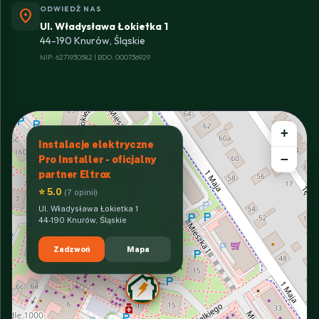
ODWIEDŹ NAS
location_on
Ul. Władysława Łokietka 1
44-190 Knurów, Śląskie
NIP: 6271930582 | BDO: 000736929
+
Instalacje elektryczne
−
Pro Installer - oficjalny
partner Eltrox
⭐ 5.0
(7 opinii)
Ul. Władysława Łokietka 1
44-190 Knurów, Śląskie
Zadzwoń
Mapa