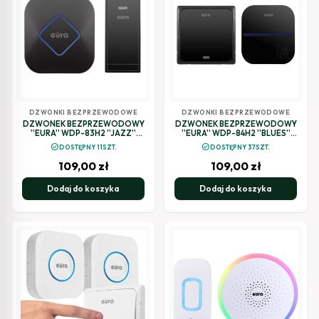
DZWONKI BEZPRZEWODOWE
DZWONKI BEZPRZEWODOWE
DZWONEK BEZPRZEWODOWY
DZWONEK BEZPRZEWODOWY
''EURA'' WDP-83H2 ''JAZZ''
''EURA'' WDP-84H2 ''BLUES''
bezbateryjny CZARNY
bezbateryjny CZARNY
check_circle
check_circle
DOSTĘPNY 11SZT.
DOSTĘPNY 37SZT.
109,00
zł
109,00
zł
Dodaj do koszyka
Dodaj do koszyka