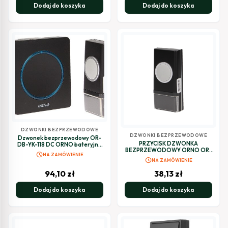
Dodaj do koszyka
Dodaj do koszyka
DZWONKI BEZPRZEWODOWE
DZWONKI BEZPRZEWODOWE
Dzwonek bezprzewodowy OR-
PRZYCISK DZWONKA
DB-YK-118 DC ORNO bateryjny
BEZPRZEWODOWY ORNO OR-
OPERA
schedule
NA ZAMÓWIENIE
DB-YK-117PD (YK-117 i YK-118)
schedule
NA ZAMÓWIENIE
94,10
zł
38,13
zł
Dodaj do koszyka
Dodaj do koszyka