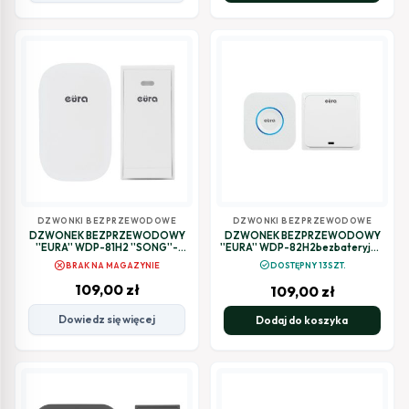
DZWONKI BEZPRZEWODOWE
DZWONKI BEZPRZEWODOWE
DZWONEK BEZPRZEWODOWY
DZWONEK BEZPRZEWODOWY
''EURA'' WDP-81H2 ''SONG''-
''EURA'' WDP-82H2bezbateryjny,
bezbateryjny, przycisk
przycisk (kinetyczny), możliwość
cancel
check_circle
BRAK NA MAGAZYNIE
DOSTĘPNY 13SZT.
(kinetyczny), możliwość
rozbudowy
rozbudowy
109,00
zł
109,00
zł
Dowiedz się więcej
Dodaj do koszyka