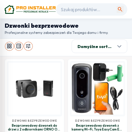
search
Dzwonki bezprzewodowe
Profesjonalne systemy zabezpieczeń dla Twojego domu i firmy.
grid_view
list_alt
tune
DZWONKI BEZPRZEWODOWE
DZWONKI BEZPRZEWODOWE
Bezprzewodowy dzwonek do
Bezprzewodowy dzwonek z
drzwi z 2 odbiornikami ORNO OR-
kamerą Wi-Fi, Tuya EasyCam EC-