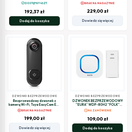
DB-MT-165
VDB2
cancel
check_circle
DOSTĘPNY 4SZT.
BRAK NA MAGAZYNIE
229,00
zł
192,37
zł
Dowiedz się więcej
Dodaj do koszyka
DZWONKI BEZPRZEWODOWE
DZWONKI BEZPRZEWODOWE
Bezprzewodowy dzwonek z
DZWONEK BEZPRZEWODOWY
kamerą Wi-Fi, Tuya EasyCam EC-
''EURA'' WDP-80H2 ''FOLK''
VDB3
bezbateryjny, przycisk
cancel
schedule
BRAK NA MAGAZYNIE
NA ZAMÓWIENIE
(kinetyczny), możliwość
rozbudowy
199,00
zł
109,00
zł
Dowiedz się więcej
Dodaj do koszyka