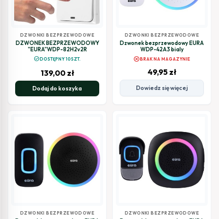
DZWONKI BEZPRZEWODOWE
DZWONKI BEZPRZEWODOWE
DZWONEK BEZPRZEWODOWY
Dzwonek bezprzewodowy EURA
"EURA"WDP-82H2v2R
WDP-42A3 bialy
cancel
check_circle
DOSTĘPNY 10SZT.
BRAK NA MAGAZYNIE
49,95
zł
139,00
zł
Dowiedz się więcej
Dodaj do koszyka
DZWONKI BEZPRZEWODOWE
DZWONKI BEZPRZEWODOWE