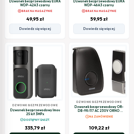
Dzwonek bezprzewodowy EURA
Dzwonek bezprzewodowy EURA
WDP-42A3 czarny
WDP-46A3 czarny
cancel
cancel
BRAK NA MAGAZYNIE
BRAK NA MAGAZYNIE
49,95
zł
59,95
zł
Dowiedz się więcej
Dowiedz się więcej
DZWONKI BEZPRZEWODOWE
DZWONKI BEZPRZEWODOWE
Dzwonek bezprzewodowy OR-
Dzwonek bezprzewodowy Imou
DB-YK-117 AC 230V ORNO
2S kit 3MPx
OPERA
schedule
NA ZAMÓWIENIE
check_circle
DOSTĘPNY 124SZT.
335,79
zł
109,22
zł