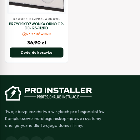
DZWONKI BEZPRZEWODOWE
PRZYCISK DZWONKA ORNO OR-
DB-QS-112PD
schedule
NA ZAMÓWIENIE
36,90
zł
Dodaj do koszyka
Twoje bezpieczeństwo w rękach profesjonalistów.
Kompleksowe instalacje niskoprądowe i systemy
energetyczne dla Twojego domu i firmy.