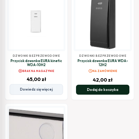
DZWONKI BEZPRZEWODOWE
DZWONKI BEZPRZEWODOWE
Przycisk dzwonka EURA kinetic
Przycisk dzwonka EURA WDA-
WDA-10H2
12H2
cancel
schedule
BRAK NA MAGAZYNIE
NA ZAMÓWIENIE
45,00
zł
42,00
zł
Dowiedz się więcej
Dodaj do koszyka