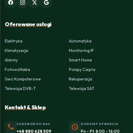
Oferowane usługi
Elektryka
Automatyka
Klimatyzacje
Monitoring IP
Alarmy
Smart Home
Fotowoltaika
Pompy Ciepła
Sieci Komputerowe
Rekuperacja
Telewizja DVB-T
Telewizja SAT
Kontakt & Sklep
ZADZWOŃ DO NAS
GODZINY OTWARCIA
phone
schedule
+48 880 628 509
Pn - Pt: 8:00 - 16:00