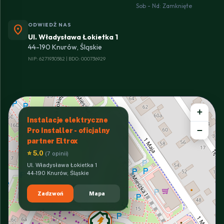
Sob - Nd: Zamknięte
ODWIEDŹ NAS
location_on
Ul. Władysława Łokietka 1
44-190 Knurów, Śląskie
NIP: 6271930582 | BDO: 000736929
+
Instalacje elektryczne
−
Pro Installer - oficjalny
partner Eltrox
⭐ 5.0
(7 opinii)
Ul. Władysława Łokietka 1
44-190 Knurów, Śląskie
Zadzwoń
Mapa