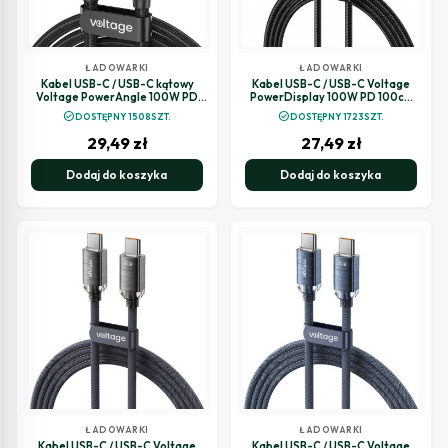
ŁADOWARKI
ŁADOWARKI
Kabel USB-C / USB-C kątowy
Kabel USB-C / USB-C Voltage
Voltage PowerAngle 100W PD
PowerDisplay 100W PD 100cm
200cm czarny
czarny
check_circle
check_circle
DOSTĘPNY 1508SZT.
DOSTĘPNY 1723SZT.
29,49
zł
27,49
zł
Dodaj do koszyka
Dodaj do koszyka
ŁADOWARKI
ŁADOWARKI
Kabel USB-C / USB-C Voltage
Kabel USB-C / USB-C Voltage