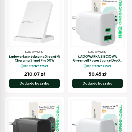
ŁADOWARKI
ŁADOWARKI
Ładowarka indukcyjna Xiaomi Mi
ŁADOWARKA SIECIOWA
Charging Stand Pro 50W
Greencell PowerSource Duo30
30W 1xUSB-C 1xUSB-A PD 3.0 QC
check_circle
check_circle
DOSTĘPNY 32SZT.
DOSTĘPNY 25SZT.
4.0+ biała
210,07
zł
50,45
zł
Dodaj do koszyka
Dodaj do koszyka