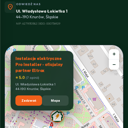
ODWIEDŹ NAS
location_on
Ul. Władysława Łokietka 1
44-190 Knurów, Śląskie
NIP: 6271930582 | BDO: 000736929
+
Instalacje elektryczne
−
Pro Installer - oficjalny
partner Eltrox
⭐ 5.0
(7 opinii)
Ul. Władysława Łokietka 1
44-190 Knurów, Śląskie
Zadzwoń
Mapa