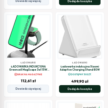
Dowiedz się więcej
Dodaj do koszyka
ŁADOWARKI
ŁADOWARKI
ŁADOWARKA INDUKCYJNA
Ładowarka indukcyjna Xiaomi
Greencell MagScape 3w1 15W
Adaptive Charging Stand 80W
MagSafe IPhone AirPods Apple
cancel
check_circle
BRAK NA MAGAZYNIE
DOSTĘPNY 30SZT.
Watch
112,61
zł
499,90
zł
Dowiedz się więcej
Dodaj do koszyka