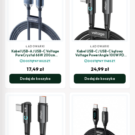
ŁADOWARKI
ŁADOWARKI
Kabel USB-A / USB-C Voltage
Kabel USB-C / USB-C kątowy
PureCrystal 66W 200cm
Voltage PowerAngle 100W PD
niebieski
100cm czarny
check_circle
check_circle
DOSTĘPNY 802SZT.
DOSTĘPNY 1748SZT.
17,49
zł
24,99
zł
Dodaj do koszyka
Dodaj do koszyka