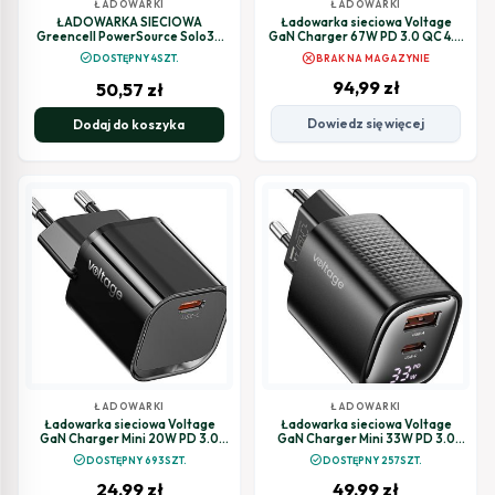
ŁADOWARKI
ŁADOWARKI
ŁADOWARKA SIECIOWA
Ładowarka sieciowa Voltage
Greencell PowerSource Solo30
GaN Charger 67W PD 3.0 QC 4.0
30W 1xUSB-C PD 3.0 QC 4.0+
USB-A 2x USB-C Digital Display
cancel
check_circle
DOSTĘPNY 4SZT.
BRAK NA MAGAZYNIE
czarna
czarna
94,99
zł
50,57
zł
Dowiedz się więcej
Dodaj do koszyka
ŁADOWARKI
ŁADOWARKI
Ładowarka sieciowa Voltage
Ładowarka sieciowa Voltage
GaN Charger Mini 20W PD 3.0
GaN Charger Mini 33W PD 3.0
QC 3.0 USB-C czarna
QC 3.0 USB-A USB-C Digital
check_circle
check_circle
DOSTĘPNY 693SZT.
DOSTĘPNY 257SZT.
Display czarna
24,99
zł
49,99
zł