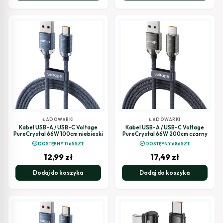
ŁADOWARKI
ŁADOWARKI
Kabel USB-A / USB-C Voltage
Kabel USB-A / USB-C Voltage
PureCrystal 66W 100cm niebieski
PureCrystal 66W 200cm czarny
check_circle
check_circle
DOSTĘPNY 1765SZT.
DOSTĘPNY 686SZT.
12,99
zł
17,49
zł
Dodaj do koszyka
Dodaj do koszyka