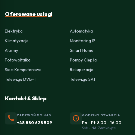
Oferowane usługi
Elektryka
Automatyka
Klimatyzacje
Monitoring IP
Alarmy
Smart Home
Fotowoltaika
Pompy Ciepła
Sieci Komputerowe
Rekuperacja
Telewizja DVB-T
Telewizja SAT
Kontakt & Sklep
ZADZWOŃ DO NAS
GODZINY OTWARCIA
phone
schedule
+48 880 628 509
Pn - Pt: 8:00 - 16:00
Sob - Nd: Zamknięte