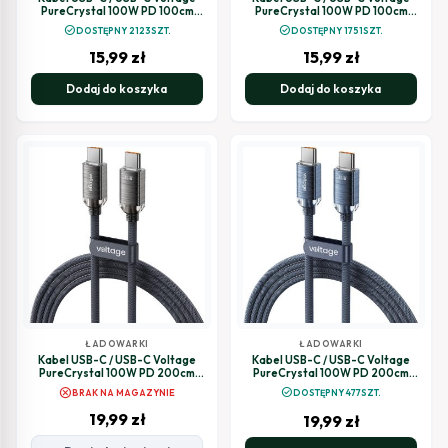
PureCrystal 100W PD 100cm
PureCrystal 100W PD 100cm
czarny
niebieski
check_circle
check_circle
DOSTĘPNY 2123SZT.
DOSTĘPNY 1751SZT.
15,99
zł
15,99
zł
Dodaj do koszyka
Dodaj do koszyka
ŁADOWARKI
ŁADOWARKI
Kabel USB-C / USB-C Voltage
Kabel USB-C / USB-C Voltage
PureCrystal 100W PD 200cm
PureCrystal 100W PD 200cm
czarny
niebieski
cancel
check_circle
BRAK NA MAGAZYNIE
DOSTĘPNY 477SZT.
19,99
zł
19,99
zł