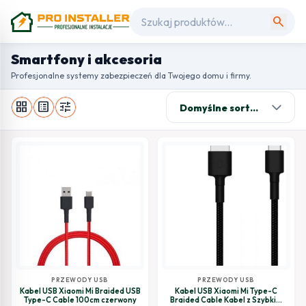
search
Smartfony i akcesoria
Profesjonalne systemy zabezpieczeń dla Twojego domu i firmy.
grid_view
list_alt
tune
PRZEWODY USB
PRZEWODY USB
Kabel USB Xiaomi Mi Braided USB
Kabel USB Xiaomi Mi Type-C
Type-C Cable 100cm czerwony
Braided Cable Kabel z Szybkim