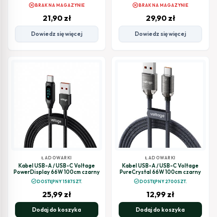
Ładowaniem 27W 100cm Czarny
cancel
cancel
BRAK NA MAGAZYNIE
BRAK NA MAGAZYNIE
21,90
zł
29,90
zł
Dowiedz się więcej
Dowiedz się więcej
ŁADOWARKI
ŁADOWARKI
Kabel USB-A / USB-C Voltage
Kabel USB-A / USB-C Voltage
PowerDisplay 66W 100cm czarny
PureCrystal 66W 100cm czarny
check_circle
check_circle
DOSTĘPNY 1587SZT.
DOSTĘPNY 2700SZT.
25,99
zł
12,99
zł
Dodaj do koszyka
Dodaj do koszyka