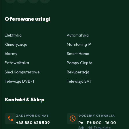
Oferowane usługi
Elektryka
Automatyka
Klimatyzacje
Monitoring IP
Alarmy
Smart Home
Fotowoltaika
Pompy Ciepła
Sieci Komputerowe
Rekuperacja
Telewizja DVB-T
Telewizja SAT
Kontakt & Sklep
ZADZWOŃ DO NAS
GODZINY OTWARCIA
phone
schedule
+48 880 628 509
Pn - Pt: 8:00 - 16:00
Sob - Nd: Zamknięte