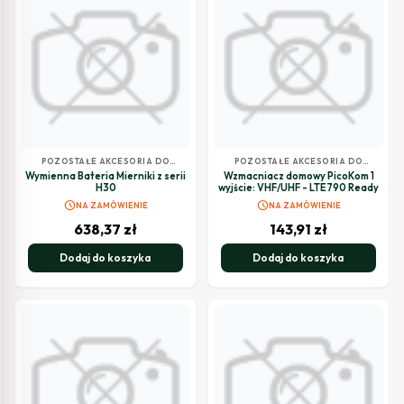
POZOSTAŁE AKCESORIA DO
POZOSTAŁE AKCESORIA DO
TELEWIZJI SATELITARNEJ
TELEWIZJI SATELITARNEJ
Wymienna Bateria Mierniki z serii
Wzmacniacz domowy PicoKom 1
H30
wyjście: VHF/UHF - LTE790 Ready
schedule
schedule
NA ZAMÓWIENIE
NA ZAMÓWIENIE
638,37
zł
143,91
zł
Dodaj do koszyka
Dodaj do koszyka