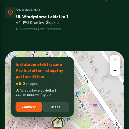
ODWIEDŹ NAS
location_on
Ul. Władysława Łokietka 1
44-190 Knurów, Śląskie
NIP: 6271930582 | BDO: 000736929
+
Instalacje elektryczne
−
Pro Installer - oficjalny
partner Eltrox
⭐ 5.0
(7 opinii)
Ul. Władysława Łokietka 1
44-190 Knurów, Śląskie
Zadzwoń
Mapa