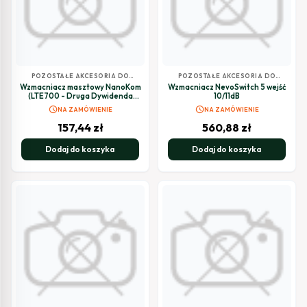
POZOSTAŁE AKCESORIA DO
POZOSTAŁE AKCESORIA DO
TELEWIZJI SATELITARNEJ
TELEWIZJI SATELITARNEJ
Wzmacniacz masztowy NanoKom
Wzmacniacz NevoSwitch 5 wejść
(LTE700 - Druga Dywidenda
10/11dB
Cyfrowa) 3 wejścia: UHF-VHFmix-
schedule
schedule
NA ZAMÓWIENIE
NA ZAMÓWIENIE
IFmix
157,44
zł
560,88
zł
Dodaj do koszyka
Dodaj do koszyka