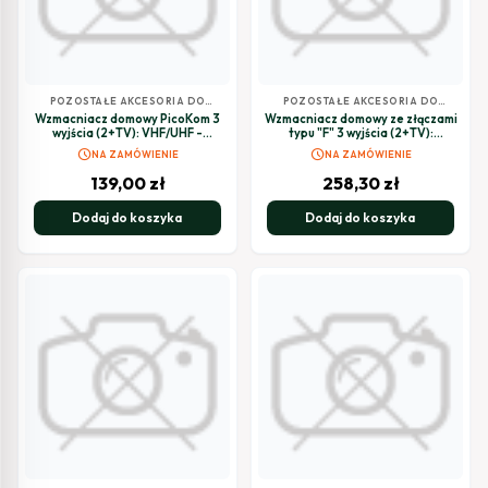
POZOSTAŁE AKCESORIA DO
POZOSTAŁE AKCESORIA DO
TELEWIZJI SATELITARNEJ
TELEWIZJI SATELITARNEJ
Wzmacniacz domowy PicoKom 3
Wzmacniacz domowy ze złączami
wyjścia (2+TV): VHF/UHF -
typu "F" 3 wyjścia (2+TV):
LTE700 Ready
VHF/UHF - Auto LTE i USOS
schedule
schedule
NA ZAMÓWIENIE
NA ZAMÓWIENIE
139,00
zł
258,30
zł
Dodaj do koszyka
Dodaj do koszyka