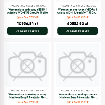
POZOSTAŁE AKCESORIA DO
POZOSTAŁE AKCESORIA DO
TELEWIZJI SATELITARNEJ
TELEWIZJI SATELITARNEJ
Wzmacniacz optyczny YEDFA 1
Wzmacniacz optyczny YEDFA 8
wyjście z WDM 1550nm, Po 19dBm
wyjść z WDM, 1U rack 19" 1550nm,
Po 20dBm
schedule
schedule
NA ZAMÓWIENIE
NA ZAMÓWIENIE
10956,84
zł
60552,90
zł
Dodaj do koszyka
Dodaj do koszyka
POZOSTAŁE AKCESORIA DO
POZOSTAŁE AKCESORIA DO
TELEWIZJI SATELITARNEJ
TELEWIZJI SATELITARNEJ
Wzmacniacz szerokopasmowy
Wzmacniacz szerokopasmowy
MiniKom EasyF 3 wejścia: FM-
MiniKom EasyF 4 wejścia: FM-
VHF-UHF
VHF-UHF-UHF
schedule
schedule
NA ZAMÓWIENIE
NA ZAMÓWIENIE