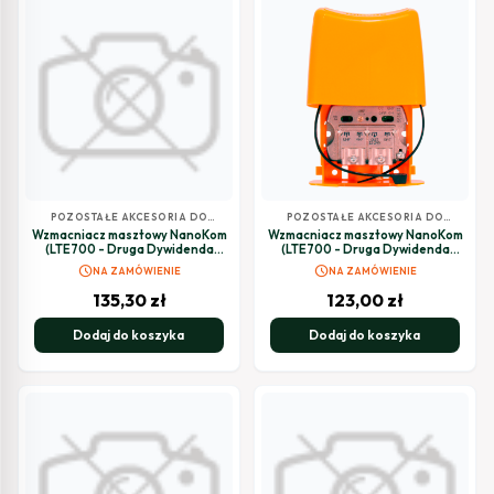
POZOSTAŁE AKCESORIA DO
POZOSTAŁE AKCESORIA DO
TELEWIZJI SATELITARNEJ
TELEWIZJI SATELITARNEJ
Wzmacniacz masztowy NanoKom
Wzmacniacz masztowy NanoKom
(LTE700 - Druga Dywidenda
(LTE700 - Druga Dywidenda
Cyfrowa) 3 wejścia: BIII/UHF-
Cyfrowa) 3 wejścia: UHF-UHF-
schedule
schedule
NA ZAMÓWIENIE
NA ZAMÓWIENIE
FMmix-IFmix
VHFmix
135,30
zł
123,00
zł
Dodaj do koszyka
Dodaj do koszyka