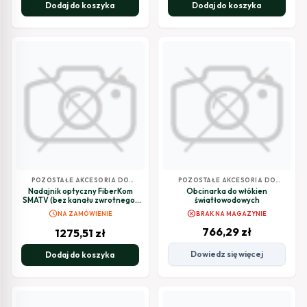
Dodaj do koszyka
Dodaj do koszyka
POZOSTAŁE AKCESORIA DO
POZOSTAŁE AKCESORIA DO
TELEWIZJI SATELITARNEJ
TELEWIZJI SATELITARNEJ
Nadajnik optyczny FiberKom
Obcinarka do włókien
SMATV (bez kanału zwrotnego)
światłowodowych
1310nm, Po 3dBm
schedule
cancel
NA ZAMÓWIENIE
BRAK NA MAGAZYNIE
766,29
zł
1275,51
zł
Dowiedz się więcej
Dodaj do koszyka