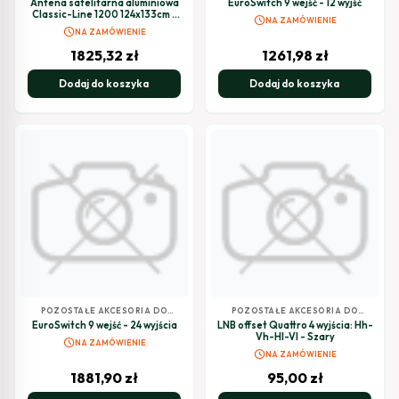
Antena satelitarna aluminiowa
EuroSwitch 9 wejść - 12 wyjść
Classic-Line 1200 124x133cm -
schedule
NA ZAMÓWIENIE
Biały: RAL 7035
schedule
NA ZAMÓWIENIE
1825,32
zł
1261,98
zł
Dodaj do koszyka
Dodaj do koszyka
POZOSTAŁE AKCESORIA DO
POZOSTAŁE AKCESORIA DO
TELEWIZJI SATELITARNEJ
TELEWIZJI SATELITARNEJ
EuroSwitch 9 wejść - 24 wyjścia
LNB offset Quattro 4 wyjścia: Hh-
Vh-Hl-Vl - Szary
schedule
NA ZAMÓWIENIE
schedule
NA ZAMÓWIENIE
1881,90
zł
95,00
zł