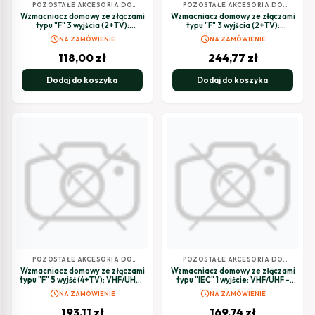
POZOSTAŁE AKCESORIA DO
POZOSTAŁE AKCESORIA DO
TELEWIZJI SATELITARNEJ
TELEWIZJI SATELITARNEJ
Wzmacniacz domowy ze złączami
Wzmacniacz domowy ze złączami
typu "F" 3 wyjścia (2+TV):
typu "F" 3 wyjścia (2+TV):
VHF/UHF - LTE700 Ready
VHF/UHF/IF + pasywny k. zwrotny
schedule
schedule
NA ZAMÓWIENIE
NA ZAMÓWIENIE
118,00
zł
244,77
zł
Dodaj do koszyka
Dodaj do koszyka
POZOSTAŁE AKCESORIA DO
POZOSTAŁE AKCESORIA DO
TELEWIZJI SATELITARNEJ
TELEWIZJI SATELITARNEJ
Wzmacniacz domowy ze złączami
Wzmacniacz domowy ze złączami
typu "F" 5 wyjść (4+TV): VHF/UHF -
typu "IEC" 1 wyjście: VHF/UHF -
LTE700 Ready
LTE790 Ready
schedule
schedule
NA ZAMÓWIENIE
NA ZAMÓWIENIE
193,11
zł
169,74
zł