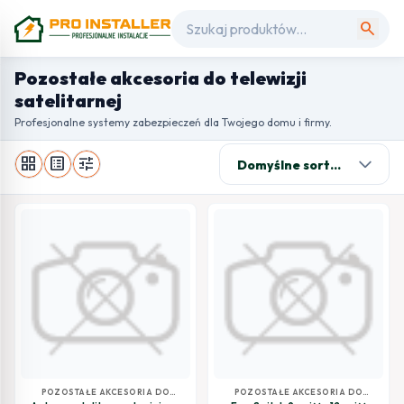
search
Pozostałe akcesoria do telewizji
satelitarnej
Profesjonalne systemy zabezpieczeń dla Twojego domu i firmy.
grid_view
list_alt
tune
POZOSTAŁE AKCESORIA DO
POZOSTAŁE AKCESORIA DO
TELEWIZJI SATELITARNEJ
TELEWIZJI SATELITARNEJ