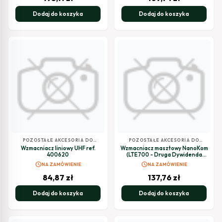
Dodaj do koszyka
Dodaj do koszyka
POZOSTAŁE AKCESORIA DO
POZOSTAŁE AKCESORIA DO
TELEWIZJI SATELITARNEJ
TELEWIZJI SATELITARNEJ
Wzmacniacz liniowy UHF ref.
Wzmacniacz masztowy NanoKom
400620
(LTE700 - Druga Dywidenda
Cyfrowa) 3 wejścia: BIII-UHF-
schedule
schedule
NA ZAMÓWIENIE
NA ZAMÓWIENIE
FMmix
84,87
zł
137,76
zł
Dodaj do koszyka
Dodaj do koszyka