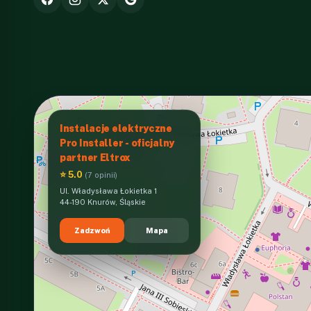
Instalacje elektryczne
Pro Installer - oficjalny
partner Eltrox
⭐ 5.0
(7 opinii)
Ul. Władysława Łokietka 1
44-190 Knurów, Śląskie
Zadzwoń
Mapa