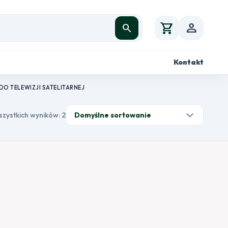
shopping_cart
person
search
Kontakt
DO TELEWIZJI SATELITARNEJ
szystkich wyników: 2