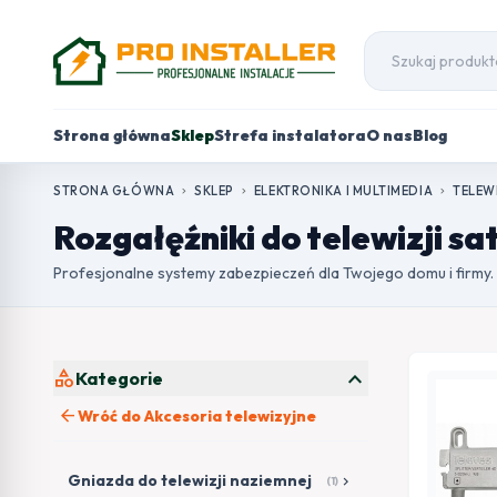
Strona główna
Sklep
Strefa instalatora
O nas
Blog
STRONA GŁÓWNA
SKLEP
ELEKTRONIKA I MULTIMEDIA
TELEW
chevron_right
chevron_right
chevron_right
Rozgałęźniki do telewizji sa
Profesjonalne systemy zabezpieczeń dla Twojego domu i firmy.
expand_more
category
Kategorie
arrow_back
Wróć do Akcesoria telewizyjne
Gniazda do telewizji naziemnej
chevron_right
(1)