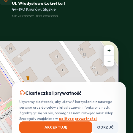
Ul. Władysława Łokietka 1
44-190 Knurów, Śląskie
NIP: 6271930582 | BDO: 000736929
+
−
cookie
Ciasteczka i prywatność
Używamy ciasteczek, aby ułatwić korzystanie z naszego
serwisu oraz do celów statystycznych i funkcjonalnych.
Zgadzając się na nie, pomagasz nam rozwijać nasz sklep.
Szczegóły znajdziesz w
polityce prywatności
.
AKCEPTUJĘ
ODRZUĆ