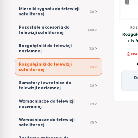
Mierniki sygnału do telewizji
chevron_right
(2)
satelitarnej
Pozostałe akcesoria do
ROZ
chevron_right
(38)
telewizji satelitarnej
TELEWI
Rozgał
rtv 
Rozgałęźniki do telewizji
519
chevron_right
(12)
naziemnej
cancel
BRA
Rozgałęźniki do telewizji
chevron_right
(2)
satelitarnej
D
Sumatory i zwrotnice do
chevron_right
(2)
telewizji naziemnej
Wzmacniacze do telewizji
chevron_right
(7)
naziemnej
Wzmacniacze do telewizji
chevron_right
(3)
satelitarnej