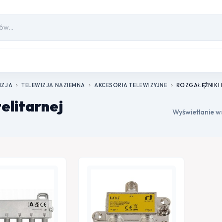
IZJA
TELEWIZJA NAZIEMNA
AKCESORIA TELEWIZYJNE
ROZGAŁĘŹNIKI 
chevron_right
chevron_right
chevron_right
telitarnej
Wyświetlanie w