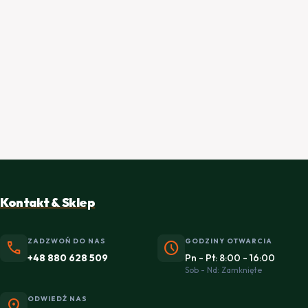
Kontakt & Sklep
ZADZWOŃ DO NAS
GODZINY OTWARCIA
phone
schedule
+48 880 628 509
Pn - Pt: 8:00 - 16:00
Sob - Nd: Zamknięte
ODWIEDŹ NAS
location_on