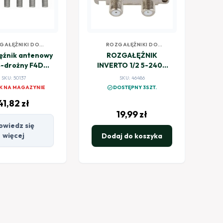
GAŁĘŹNIKI DO
ROZGAŁĘŹNIKI DO
ZJI SATELITARNEJ
TELEWIZJI SATELITARNEJ
ęźnik antenowy
ROZGAŁĘŹNIK
4-drożny F4D
INVERTO 1/2 5-2400
604 Televes
MHz ref. 5389
SKU: 50137
SKU: 46486
check_circle
K NA MAGAZYNIE
DOSTĘPNY 3SZT.
41,82
zł
19,99
zł
owiedz się
więcej
Dodaj do koszyka