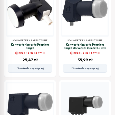
KONWERTERY SATELITARNE
KONWERTERY SATELITARNE
Konwerter Inverto Premium
Konwerter Inverto Premium
Single
Single Universal 40mm PLL LNB
cancel
cancel
BRAK NA MAGAZYNIE
BRAK NA MAGAZYNIE
25,47
zł
35,99
zł
Dowiedz się więcej
Dowiedz się więcej