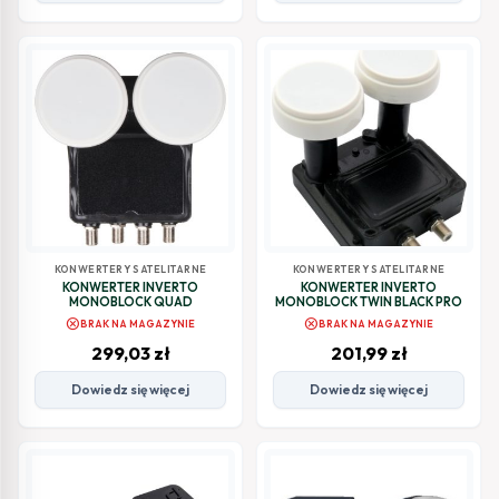
KONWERTERY SATELITARNE
KONWERTERY SATELITARNE
KONWERTER INVERTO
KONWERTER INVERTO
MONOBLOCK QUAD
MONOBLOCK TWIN BLACK PRO
cancel
cancel
BRAK NA MAGAZYNIE
BRAK NA MAGAZYNIE
299,03
zł
201,99
zł
Dowiedz się więcej
Dowiedz się więcej