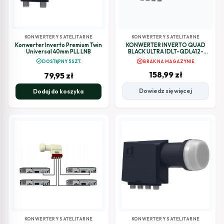
KONWERTERY SATELITARNE
KONWERTERY SATELITARNE
Konwerter Inverto Premium Twin
KONWERTER INVERTO QUAD
Universal 40mm PLL LNB
BLACK ULTRA IDLT-QDL412-
ULTRA-OPN
cancel
check_circle
DOSTĘPNY 5SZT.
BRAK NA MAGAZYNIE
158,99
zł
79,95
zł
Dowiedz się więcej
Dodaj do koszyka
KONWERTERY SATELITARNE
KONWERTERY SATELITARNE