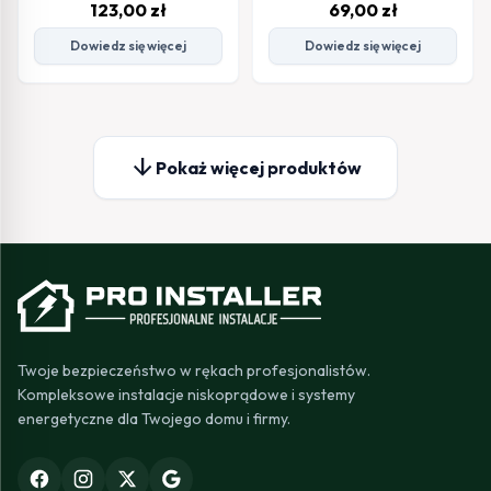
123,00
zł
69,00
zł
Dowiedz się więcej
Dowiedz się więcej
arrow_downward
Pokaż więcej produktów
Twoje bezpieczeństwo w rękach profesjonalistów.
Kompleksowe instalacje niskoprądowe i systemy
energetyczne dla Twojego domu i firmy.