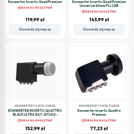
Konwerter Inverto Quad Premium
Konwerter Inverto Quad Premium
Universal 40mm PLL LNB
cancel
BRAK NA MAGAZYNIE
cancel
BRAK NA MAGAZYNIE
119,99
zł
143,99
zł
Dowiedz się więcej
Dowiedz się więcej
KONWERTERY SATELITARNE
KONWERTERY SATELITARNE
KONWERTER INVERTO QUATTRO
Konwerter Inverto Quattro
BLACK ULTRA IDLT-QTL412-
Premium
ULTRA-OPN
cancel
cancel
BRAK NA MAGAZYNIE
BRAK NA MAGAZYNIE
152,99
zł
77,23
zł