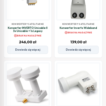
KONWERTERY SATELITARNE
KONWERTERY SATELITARNE
Konwerter INVERTO Unicable II
Konwerter Inverto Wideband
3x Unicable + 1x Legacy
cancel
BRAK NA MAGAZYNIE
cancel
BRAK NA MAGAZYNIE
246,00
zł
139,00
zł
Dowiedz się więcej
Dowiedz się więcej