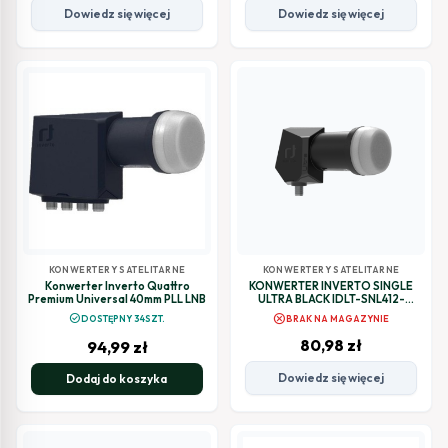
Dowiedz się więcej
Dowiedz się więcej
KONWERTERY SATELITARNE
KONWERTERY SATELITARNE
Konwerter Inverto Quattro
KONWERTER INVERTO SINGLE
Premium Universal 40mm PLL LNB
ULTRA BLACK IDLT-SNL412-
ULTRA-OPN
cancel
check_circle
DOSTĘPNY 34SZT.
BRAK NA MAGAZYNIE
80,98
zł
94,99
zł
Dowiedz się więcej
Dodaj do koszyka