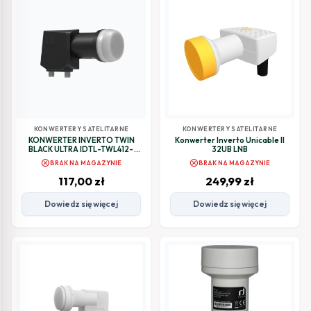
KONWERTERY SATELITARNE
KONWERTERY SATELITARNE
KONWERTER INVERTO TWIN
Konwerter Inverto Unicable II
BLACK ULTRA IDTL-TWL412-
32UB LNB
ULTRA-OPN
cancel
cancel
BRAK NA MAGAZYNIE
BRAK NA MAGAZYNIE
117,00
zł
249,99
zł
Dowiedz się więcej
Dowiedz się więcej