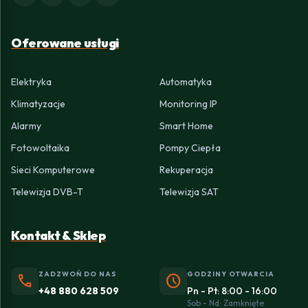
Oferowane usługi
Elektryka
Automatyka
Klimatyzacje
Monitoring IP
Alarmy
Smart Home
Fotowoltaika
Pompy Ciepła
Sieci Komputerowe
Rekuperacja
Telewizja DVB-T
Telewizja SAT
Kontakt & Sklep
ZADZWOŃ DO NAS
GODZINY OTWARCIA
phone
schedule
+48 880 628 509
Pn - Pt: 8:00 - 16:00
Sob - Nd: Zamknięte