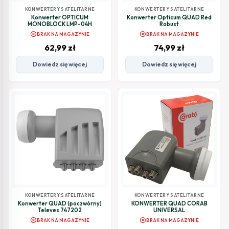
KONWERTERY SATELITARNE
KONWERTERY SATELITARNE
Konwerter OPTICUM
Konwerter Opticum QUAD Red
MONOBLOCK LMP-04H
Robust
cancel
cancel
BRAK NA MAGAZYNIE
BRAK NA MAGAZYNIE
62,99
zł
74,99
zł
Dowiedz się więcej
Dowiedz się więcej
KONWERTERY SATELITARNE
KONWERTERY SATELITARNE
Konwerter QUAD (poczwórny)
KONWERTER QUAD CORAB
Televes 747202
UNIVERSAL
cancel
cancel
BRAK NA MAGAZYNIE
BRAK NA MAGAZYNIE