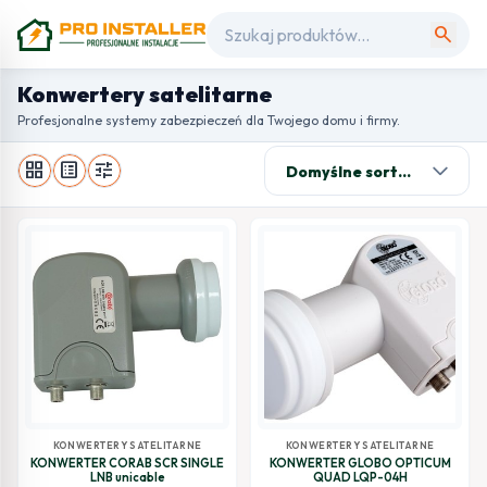
search
Konwertery satelitarne
Profesjonalne systemy zabezpieczeń dla Twojego domu i firmy.
grid_view
list_alt
tune
KONWERTERY SATELITARNE
KONWERTERY SATELITARNE
KONWERTER CORAB SCR SINGLE
KONWERTER GLOBO OPTICUM
LNB unicable
QUAD LQP-04H