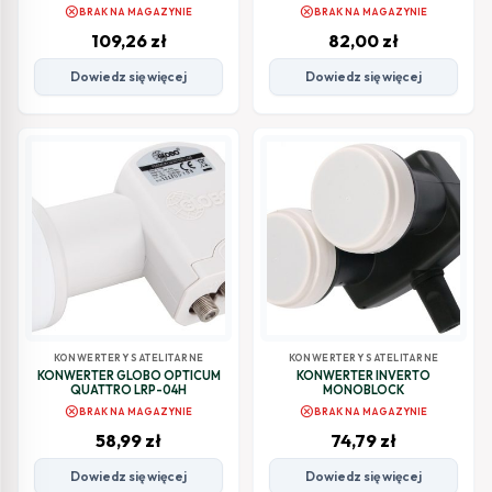
cancel
cancel
BRAK NA MAGAZYNIE
BRAK NA MAGAZYNIE
109,26
zł
82,00
zł
Dowiedz się więcej
Dowiedz się więcej
KONWERTERY SATELITARNE
KONWERTERY SATELITARNE
KONWERTER GLOBO OPTICUM
KONWERTER INVERTO
QUATTRO LRP-04H
MONOBLOCK
cancel
cancel
BRAK NA MAGAZYNIE
BRAK NA MAGAZYNIE
58,99
zł
74,79
zł
Dowiedz się więcej
Dowiedz się więcej