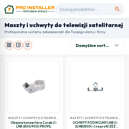
search
Maszty i uchwyty do telewizji satelitarnej
Profesjonalne systemy zabezpieczeń dla Twojego domu i firmy.
grid_view
list_alt
tune
MASZTY I UCHWYTY DO TELEWIZJI
MASZTY I UCHWYTY DO TELEWIZJI
SATELITARNEJ
SATELITARNEJ
Obejma konwertera Corab U-
UCHWYT PODWÓJNY LNB U-
LNB (800/900) PROFIL
2LNB(800)-J na profil ZEZ