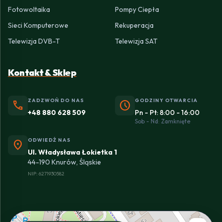
Fotowoltaika
Pompy Ciepła
Sieci Komputerowe
Rekuperacja
Telewizja DVB-T
Telewizja SAT
Kontakt & Sklep
ZADZWOŃ DO NAS
GODZINY OTWARCIA
phone
schedule
+48 880 628 509
Pn - Pt: 8:00 - 16:00
Sob - Nd: Zamknięte
ODWIEDŹ NAS
location_on
Ul. Władysława Łokietka 1
44-190 Knurów, Śląskie
NIP: 6271930582