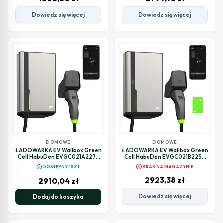
Dowiedz się więcej
Dowiedz się więcej
DOMOWE
DOMOWE
ŁADOWARKA EV Wallbox Green
ŁADOWARKA EV Wallbox Green
Cell HabuDen EVGC021A2275
Cell HabuDen EVGC021B2250
22kW TYPE 2 7,5M GC App BT Wi-
22kW TYPE 2 5M GC App NFC BT
cancel
check_circle
DOSTĘPNY 1SZT.
BRAK NA MAGAZYNIE
Fi
Wi-Fi
2923,38
zł
2910,04
zł
Dowiedz się więcej
Dodaj do koszyka