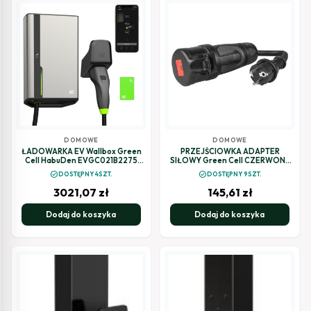
DOMOWE
DOMOWE
ŁADOWARKA EV Wallbox Green
PRZEJŚCIOWKA ADAPTER
Cell HabuDen EVGC021B2275
SIŁOWY Green Cell CZERWONY
22kW TYPE 2 7,5M GC App NFC BT
CEE 16A 400V 5P DO SCHUKO
check_circle
check_circle
DOSTĘPNY 4SZT.
DOSTĘPNY 9SZT.
Wi-Fi
230V EVAK01
3021,07
zł
145,61
zł
Dodaj do koszyka
Dodaj do koszyka