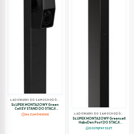
ŁADOWARKI DO SAMOCHODÓW
ELEKTRYCZNYCH
SŁUPEK MONTAŻOWY Green
Cell EV STAND DO STACJI
ŁADOWANIA EV WALLBOX
ŁADOWARKI DO SAMOCHODÓW
schedule
NA ZAMÓWIENIE
EVSTND01
ELEKTRYCZNYCH
SŁUPEK MONTAŻOWY Greencell
HabuDen Post DO STACJI
ŁADOWANIA HabuDen
check_circle
DOSTĘPNY 5SZT.
WALLBOX EVGCAKHP1