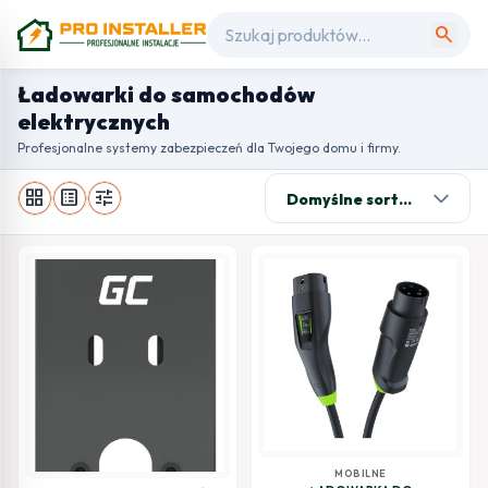
search
Ładowarki do samochodów
elektrycznych
Profesjonalne systemy zabezpieczeń dla Twojego domu i firmy.
grid_view
list_alt
tune
MOBILNE