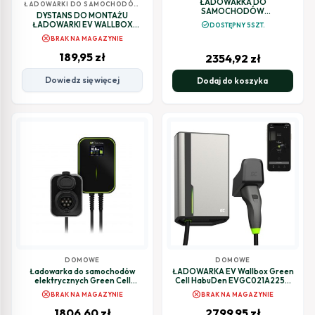
ŁADOWARKA DO
ŁADOWARKI DO SAMOCHODÓW
SAMOCHODÓW
ELEKTRYCZNYCH
DYSTANS DO MONTAŻU
ELEKTRYCZNYCH 2w1 Green Cell
check_circle
ŁADOWARKI EV WALLBOX
DOSTĘPNY 5SZT.
Habu EVGC01 11kW TYPE 2 7M
Greencell HabuDen Spacer
cancel
WALLBOX MOBILNA
BRAK NA MAGAZYNIE
EVGCAKHS1
189,95
zł
2354,92
zł
Dowiedz się więcej
Dodaj do koszyka
DOMOWE
DOMOWE
Ładowarka do samochodów
ŁADOWARKA EV Wallbox Green
elektrycznych Green Cell
Cell HabuDen EVGC021A2250
EV15RFID 22kW
22kW TYPE 2 5M GC App BT Wi-Fi
cancel
cancel
BRAK NA MAGAZYNIE
BRAK NA MAGAZYNIE
1806,60
zł
2799,95
zł