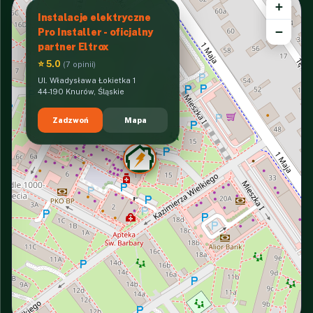
+
Instalacje elektryczne
−
Pro Installer - oficjalny
partner Eltrox
⭐ 5.0
(7 opinii)
Ul. Władysława Łokietka 1
44-190 Knurów, Śląskie
Zadzwoń
Mapa
INTERACTIVE VIEW