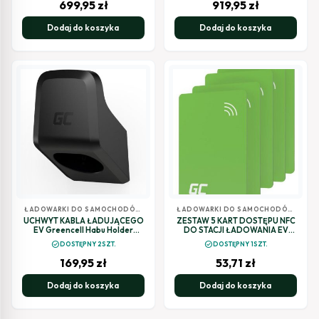
699,95
zł
919,95
zł
Dodaj do koszyka
Dodaj do koszyka
ŁADOWARKI DO SAMOCHODÓW
ŁADOWARKI DO SAMOCHODÓW
ELEKTRYCZNYCH
ELEKTRYCZNYCH
UCHWYT KABLA ŁADUJĄCEGO
ZESTAW 5 KART DOSTĘPU NFC
EV Greencell Habu Holder
DO STACJI ŁADOWANIA EV
EVGCAKHH1
Greencell HabuDen
check_circle
check_circle
DOSTĘPNY 2SZT.
DOSTĘPNY 1SZT.
EVGCAKNFC5
169,95
zł
53,71
zł
Dodaj do koszyka
Dodaj do koszyka