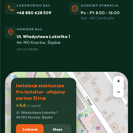
ZADZWOŃ DO NAS
GODZINY OTWARCIA
phone
schedule
+48 880 628 509
Pn - Pt: 8:00 - 16:00
Sob - Nd: Zamknięte
ODWIEDŹ NAS
location_on
Ul. Władysława Łokietka 1
44-190 Knurów, Śląskie
NIP: 6271930582
+
Instalacje elektryczne
−
Pro Installer - oficjalny
partner Eltrox
⭐ 5.0
(7 opinii)
Ul. Władysława Łokietka 1
44-190 Knurów, Śląskie
Zadzwoń
Mapa