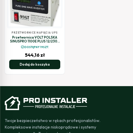
PRZETWORNICE NAPIĘCIA UPS
Przetwornica VOLT POLSKA
SINUSPRO 1100E PLUS 12/230V
(700/1100W) [AGM, GEL, LiFePO4
check_circle
DOSTĘPNY 19SZT.
544,16
zł
Dodaj do koszyka
Twoje bezpieczeństwo w rękach profesjonalistów.
Kompleksowe instalacje niskoprądowe i systemy