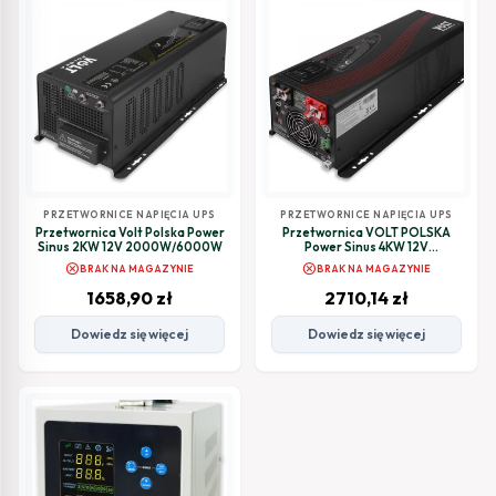
PRZETWORNICE NAPIĘCIA UPS
PRZETWORNICE NAPIĘCIA UPS
Przetwornica Volt Polska Power
Przetwornica VOLT POLSKA
Sinus 2KW 12V 2000W/6000W
Power Sinus 4KW 12V
4000W/12000W
cancel
cancel
BRAK NA MAGAZYNIE
BRAK NA MAGAZYNIE
1658,90
zł
2710,14
zł
Dowiedz się więcej
Dowiedz się więcej