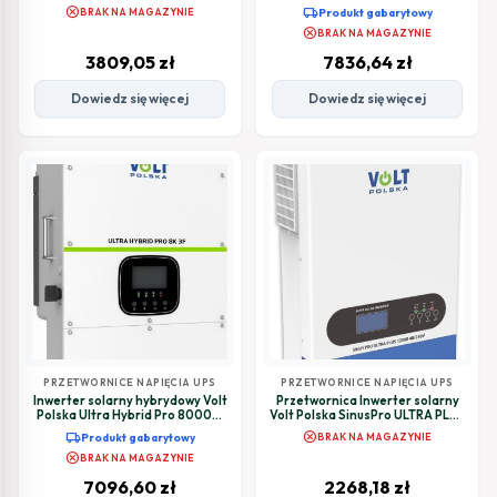
3600W/5400W 2x MPPT (120-
12K 3F 48/230V-400V 2x MPPT
cancel
local_shipping
BRAK NA MAGAZYNIE
Produkt gabarytowy
500V) Wi-Fi
(200-650
cancel
BRAK NA MAGAZYNIE
3809,05
zł
7836,64
zł
Dowiedz się więcej
Dowiedz się więcej
PRZETWORNICE NAPIĘCIA UPS
PRZETWORNICE NAPIĘCIA UPS
Inwerter solarny hybrydowy Volt
Przetwornica Inwerter solarny
Polska Ultra Hybrid Pro 8000W
Volt Polska SinusPro ULTRA PLUS
8K 3F 48/230V-400V 2x MPPT
12000 48/230V (6200/12000W)
cancel
local_shipping
Produkt gabarytowy
BRAK NA MAGAZYNIE
(200-650V)
Wi-Fi + 120A MPPT (60-500V)
cancel
BRAK NA MAGAZYNIE
7096,60
zł
2268,18
zł