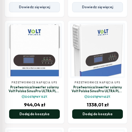
Dowiedz się więcej
Dowiedz się więcej
PRZETWORNICE NAPIĘCIA UPS
PRZETWORNICE NAPIĘCIA UPS
Przetwornica Inwerter solarny
Przetwornica Inwerter solarny
Volt Polska SinusPro ULTRA PLUS
Volt Polska SinusPro ULTRA PLUS
3000 12/230V (1500/3000W) +
7000 24/230V (3500/7000W)
check_circle
check_circle
DOSTĘPNY 1SZT.
DOSTĘPNY 4SZT.
100A MPPT
Wi-Fi + 100A MPPT (60-500V)
944,04
zł
1338,01
zł
Dodaj do koszyka
Dodaj do koszyka