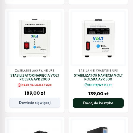
ZASILANIE AWARYJNE UPS
ZASILANIE AWARYJNE UPS
STABILIZATOR NAPIĘCIA VOLT
STABILIZATOR NAPIĘCIA VOLT
POLSKA AVR 2000
POLSKA AVR 500
cancel
check_circle
BRAK NA MAGAZYNIE
DOSTĘPNY 15SZT.
189,00
zł
139,00
zł
Dowiedz się więcej
Dodaj do koszyka