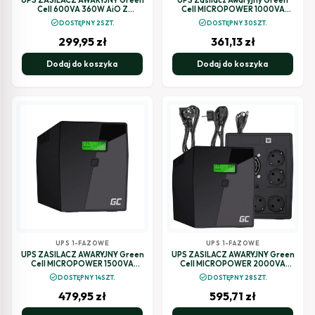
Cell 600VA 360W AiO Z
Cell MICROPOWER 1000VA
WYŚWIETLACZEM LCD UPS06
600W UPS03
check_circle
check_circle
DOSTĘPNY 2SZT.
DOSTĘPNY 30SZT.
299,95
zł
361,13
zł
Dodaj do koszyka
Dodaj do koszyka
UPS 1-FAZOWE
UPS 1-FAZOWE
UPS ZASILACZ AWARYJNY Green
UPS ZASILACZ AWARYJNY Green
Cell MICROPOWER 1500VA
Cell MICROPOWER 2000VA
900W UPS04
1200W UPS05
check_circle
check_circle
DOSTĘPNY 14SZT.
DOSTĘPNY 28SZT.
479,95
zł
595,71
zł