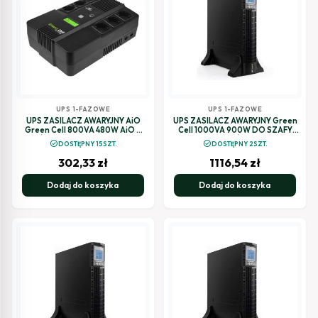
UPS 1-FAZOWE
UPS 1-FAZOWE
UPS ZASILACZ AWARYJNY AiO
UPS ZASILACZ AWARYJNY Green
Green Cell 800VA 480W AiO Z
Cell 1000VA 900W DO SZAFY
WYŚWIETLACZEM LCD UPS07
RACK RTII Z WYŚWIETLACZEM
check_circle
check_circle
DOSTĘPNY 15SZT.
DOSTĘPNY 2SZT.
LCD
302,33
zł
1116,54
zł
Dodaj do koszyka
Dodaj do koszyka