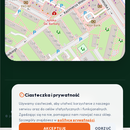
INTERACTIVE VIEW
cookie
Ciasteczka i prywatność
SZYBKIE I BEZPIECZNE PŁATNOŚCI
Używamy ciasteczek, aby ułatwić korzystanie z naszego
POLITYKA
REGULAMIN
CENNIK
ZWROTY I
serwisu oraz do celów statystycznych i funkcjonalnych.
PRYWATNOŚCI
DOSTAW
REKLAMACJE
Zgadzając się na nie, pomagasz nam rozwijać nasz sklep.
© 2026 PROINSTALLER.PL - KNURÓW. WSZYSTKIE PRAWA ZASTRZEŻONE.
Szczegóły znajdziesz w
polityce prywatności
.
AKCEPTUJĘ
ODRZUĆ