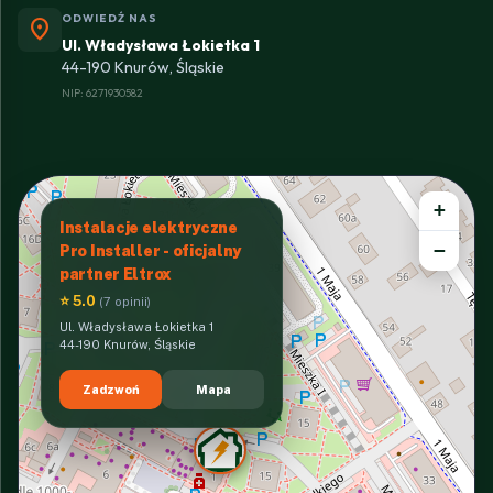
ODWIEDŹ NAS
location_on
Ul. Władysława Łokietka 1
44-190 Knurów, Śląskie
NIP: 6271930582
+
Instalacje elektryczne
−
Pro Installer - oficjalny
partner Eltrox
⭐ 5.0
(7 opinii)
Ul. Władysława Łokietka 1
44-190 Knurów, Śląskie
Zadzwoń
Mapa