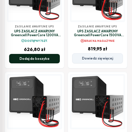
ZASILANIE AWARYJNE UPS
ZASILANIE AWARYJNE UPS
UPS ZASILACZ AWARYJNY
UPS ZASILACZ AWARYJNY
Greencell PowerCore 1200VA
Greencell PowerCore 1500VA
800W AVR 12VDC LCD
1000W AVR 12VDC LCD
cancel
check_circle
DOSTĘPNY 7SZT.
BRAK NA MAGAZYNIE
819,95
zł
626,80
zł
Dowiedz się więcej
Dodaj do koszyka