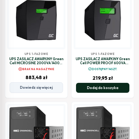
UPS 1-FAZOWE
UPS 1-FAZOWE
UPS ZASILACZ AWARYJNY Green
UPS ZASILACZ AWARYJNY Green
Cell MICROSINE 2000VA 1400W
Cell POWER PROOF 600VA
Z WYŚWIETLACZEM LCD UPS09
360W Z WYŚWIETLACZEM LCD
cancel
check_circle
BRAK NA MAGAZYNIE
DOSTĘPNY 14SZT.
UPS01LCD
883,48
zł
219,95
zł
Dowiedz się więcej
Dodaj do koszyka