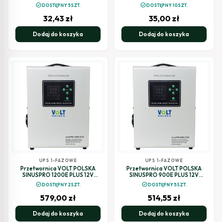
check_circle
check_circle
DOSTĘPNY 5SZT.
DOSTĘPNY 10SZT.
32,43
zł
35,00
zł
Dodaj do koszyka
Dodaj do koszyka
UPS 1-FAZOWE
UPS 1-FAZOWE
Przetwornica VOLT POLSKA
Przetwornica VOLT POLSKA
SINUSPRO 1200E PLUS 12V
SINUSPRO 900E PLUS 12V
800/1200W LiFePO4, MENU
600/900W LiFePO4, MENU
check_circle
check_circle
DOSTĘPNY 2SZT.
DOSTĘPNY 5SZT.
579,00
zł
514,55
zł
Dodaj do koszyka
Dodaj do koszyka