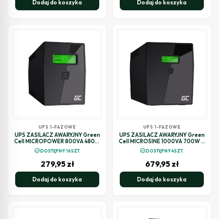
Dodaj do koszyka
Dodaj do koszyka
UPS 1-FAZOWE
UPS 1-FAZOWE
UPS ZASILACZ AWARYJNY Green
UPS ZASILACZ AWARYJNY Green
Cell MICROPOWER 800VA 480W
Cell MICROSINE 1000VA 700W Z
UPS02
WYŚWIETLACZEM LCD UPS08
check_circle
check_circle
DOSTĘPNY 16SZT.
DOSTĘPNY 4SZT.
279,95
zł
679,95
zł
Dodaj do koszyka
Dodaj do koszyka