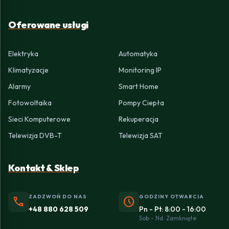
Oferowane usługi
Elektryka
Automatyka
Klimatyzacje
Monitoring IP
Alarmy
Smart Home
Fotowoltaika
Pompy Ciepła
Sieci Komputerowe
Rekuperacja
Telewizja DVB-T
Telewizja SAT
Kontakt & Sklep
ZADZWOŃ DO NAS
GODZINY OTWARCIA
phone
schedule
+48 880 628 509
Pn - Pt: 8:00 - 16:00
Sob - Nd: Zamknięte