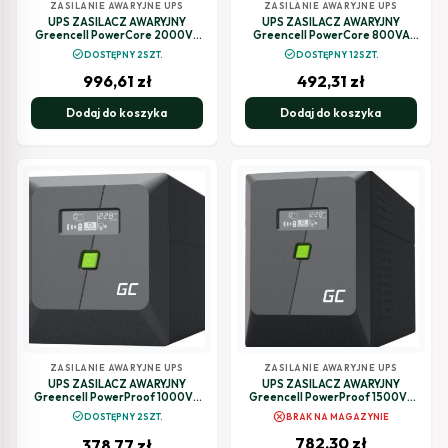
ZASILANIE AWARYJNE UPS
ZASILANIE AWARYJNE UPS
UPS ZASILACZ AWARYJNY
UPS ZASILACZ AWARYJNY
Greencell PowerCore 2000VA
Greencell PowerCore 800VA
1200W AVR 24VDC LCD
500W AVR 12VDC LCD
check_circle
check_circle
DOSTĘPNY 2SZT.
DOSTĘPNY 12SZT.
996,61
zł
492,31
zł
Dodaj do koszyka
Dodaj do koszyka
ZASILANIE AWARYJNE UPS
ZASILANIE AWARYJNE UPS
UPS ZASILACZ AWARYJNY
UPS ZASILACZ AWARYJNY
Greencell PowerProof 1000VA
Greencell PowerProof 1500VA
600W LCD
1050W LCD CZYSTA SINUSOIDA
cancel
check_circle
DOSTĘPNY 2SZT.
BRAK NA MAGAZYNIE
782,30
zł
378,77
zł