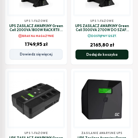
UPS 1-FAZOWE
UPS 1-FAZOWE
UPS ZASILACZ AWARYJNY Green
UPS ZASILACZ AWARYJNY Green
Cell 2000VA 1800W RACK RTII Z
Cell 3000VA 2700W DO SZAFY
WYŚWIETLACZEM LCD UPS14
RACK RTII Z WYŚWIETLACZEM
cancel
check_circle
BRAK NA MAGAZYNIE
DOSTĘPNY 12SZT.
LCD UPS15
1749,95
zł
2165,80
zł
Dowiedz się więcej
Dodaj do koszyka
UPS 1-FAZOWE
ZASILANIE AWARYJNE UPS
UPS ZASILACZ AWARYJNY Green
UPS Zasilacz Awaryjny Green