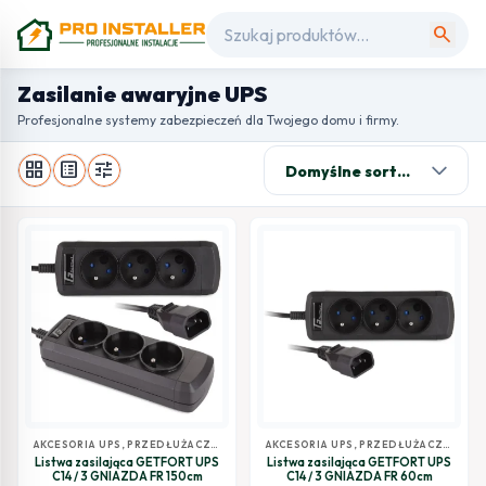
search
Zasilanie awaryjne UPS
Profesjonalne systemy zabezpieczeń dla Twojego domu i firmy.
grid_view
list_alt
tune
AKCESORIA UPS, PRZEDŁUŻACZE,
AKCESORIA UPS, PRZEDŁUŻACZE,
SZYNY
,
ZASILANIE AWARYJNE UPS
SZYNY
,
ZASILANIE AWARYJNE UPS
Listwa zasilająca GETFORT UPS
Listwa zasilająca GETFORT UPS
C14 / 3 GNIAZDA FR 150cm
C14 / 3 GNIAZDA FR 60cm