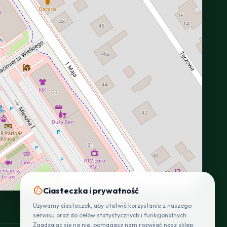
INTERACTIVE VIEW
cookie
Ciasteczka i prywatność
Używamy ciasteczek, aby ułatwić korzystanie z naszego
serwisu oraz do celów statystycznych i funkcjonalnych.
Zgadzając się na nie, pomagasz nam rozwijać nasz sklep.