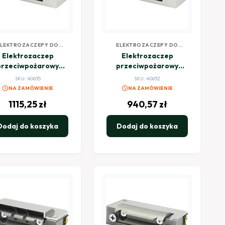
ELEKTROZACZEPY DO
ELEKTROZACZEPY DO
KONTROLI DOSTĘPU
KONTROLI DOSTĘPU
Elektrozaczep
Elektrozaczep
przeciwpożarowy
przeciwpożarowy
RTTE SHD12RM 12V
HARTTE SHD12U 12V
SKU: 40635
SKU: 40632
DC rewersyjny z
AC/DC standard
schedule
schedule
NA ZAMÓWIENIE
NA ZAMÓWIENIE
monitoringiem
1115,25
zł
940,57
zł
Dodaj do koszyka
Dodaj do koszyka