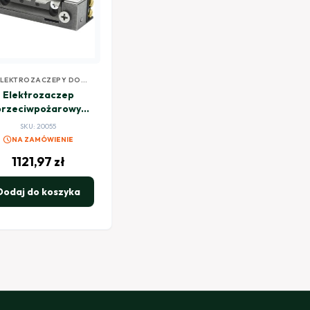
ELEKTROZACZEPY DO
KONTROLI DOSTĘPU
Elektrozaczep
przeciwpożarowy
ARTTE XSHD24R-C
SKU: 20055
V DC rewersyjny z
schedule
NA ZAMÓWIENIE
wyślizgiem
1121,97
zł
Dodaj do koszyka