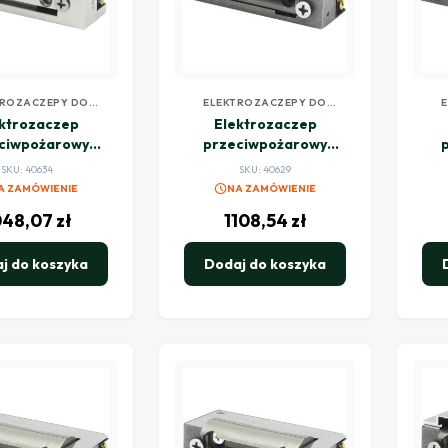
TROZACZEPY DO
ELEKTROZACZEPY DO
ROLI DOSTĘPU
KONTROLI DOSTĘPU
ktrozaczep
Elektrozaczep
ciwpożarowy
przeciwpożarowy
E SHD12UM 12V
HARTTE XSHD12R 12V
H
SKU: 40634
SKU: 40629
C standard z
DC rewersyjny
12
schedule
A ZAMÓWIENIE
NA ZAMÓWIENIE
itoringiem
048,07
zł
1108,54
zł
j do koszyka
Dodaj do koszyka