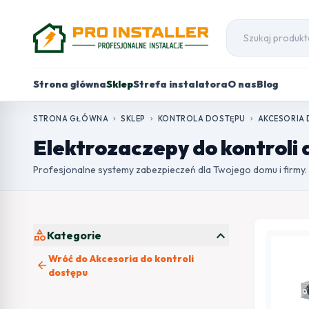
Strona główna
Sklep
Strefa instalatora
O nas
Blog
STRONA GŁÓWNA
SKLEP
KONTROLA DOSTĘPU
AKCESORIA 
chevron_right
chevron_right
chevron_right
Elektrozaczepy do kontroli
Profesjonalne systemy zabezpieczeń dla Twojego domu i firmy.
expand_more
category
Kategorie
Wróć do Akcesoria do kontroli
arrow_back
dostępu