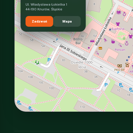
Ul. Władysława Łokietka 1
44-190 Knurów, Śląskie
Zadzwoń
Mapa