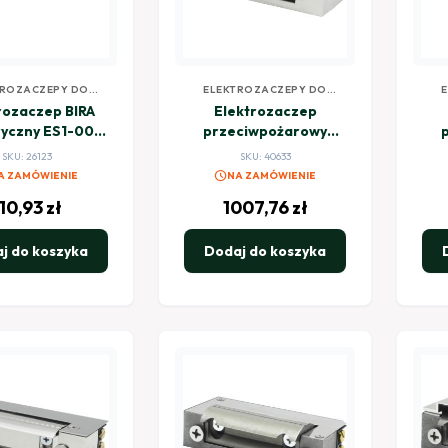
TROZACZEPY DO
ELEKTROZACZEPY DO
ROLI DOSTĘPU
KONTROLI DOSTĘPU
rozaczep BIRA
Elektrozaczep
yczny ES1-006
przeciwpożarowy
 niskoprądowy z
HARTTE SHD12R 12V
HA
SKU: 26123
SKU: 40633
ią wewnętrzną
DC rewersyjny
schedule
A ZAMÓWIENIE
NA ZAMÓWIENIE
110,93
zł
1007,76
zł
j do koszyka
Dodaj do koszyka