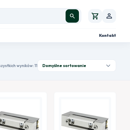
shopping_cart
person
search
Kontakt
zystkich wyników: 11