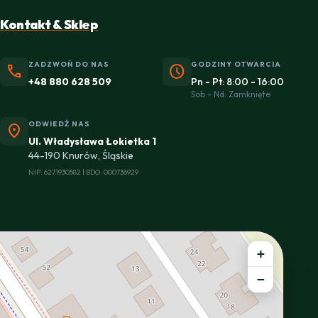
Kontakt & Sklep
ZADZWOŃ DO NAS
GODZINY OTWARCIA
phone
schedule
+48 880 628 509
Pn - Pt: 8:00 - 16:00
Sob - Nd: Zamknięte
ODWIEDŹ NAS
location_on
Ul. Władysława Łokietka 1
44-190 Knurów, Śląskie
NIP: 6271930582 | BDO: 000736929
+
−