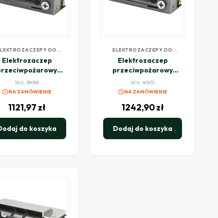
ELEKTROZACZEPY DO
ELEKTROZACZEPY DO
KONTROLI DOSTĘPU
KONTROLI DOSTĘPU
Elektrozaczep
Elektrozaczep
przeciwpożarowy
przeciwpożarowy
ARTTE XSHD12R-C
HARTTE XSHD12RM 12V
SKU: 38088
SKU: 40631
V DC rewersyjny z
DC rewersyjny z
schedule
schedule
NA ZAMÓWIENIE
NA ZAMÓWIENIE
wyślizgiem
monitoringiem
1121,97
zł
1242,90
zł
Dodaj do koszyka
Dodaj do koszyka