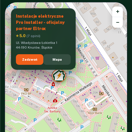
+
Instalacje elektryczne
−
Pro Installer - oficjalny
partner Eltrox
⭐ 5.0
(7 opinii)
Ul. Władysława Łokietka 1
44-190 Knurów, Śląskie
Zadzwoń
Mapa