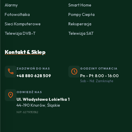
Alarmy
Smart Home
Fotowoltaika
Pompy Ciepła
Sieci Komputerowe
Rekuperacja
Telewizja DVB-T
Telewizja SAT
Kontakt & Sklep
ZADZWOŃ DO NAS
GODZINY OTWARCIA
phone
schedule
+48 880 628 509
Pn - Pt: 8:00 - 16:00
Sob - Nd: Zamknięte
ODWIEDŹ NAS
location_on
Ul. Władysława Łokietka 1
44-190 Knurów, Śląskie
NIP: 6271930582