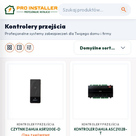
search
Kontrolery przejścia
Profesjonalne systemy zabezpieczeń dla Twojego domu i firmy.
grid_view
list_alt
tune
KONTROLERY PRZEJŚCIA
KONTROLERY PRZEJŚCIA
CZYTNIK DAHUA ASR1200E-D
KONTROLER DAHUA ASC2102B-
T
schedule
NA ZAMÓWIENIE