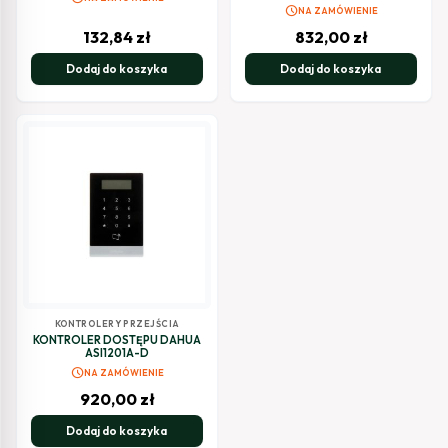
schedule
NA ZAMÓWIENIE
132,84
zł
832,00
zł
Dodaj do koszyka
Dodaj do koszyka
KONTROLERY PRZEJŚCIA
KONTROLER DOSTĘPU DAHUA
ASI1201A-D
schedule
NA ZAMÓWIENIE
920,00
zł
Dodaj do koszyka