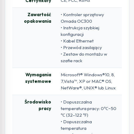
CE, FCC, RoHS
Certyfikaty
Zawartość
• Kontroler sprzętowy
opakowania
Omada OC300
• Instrukcja szybkiej
konfiguracji
• Kabel Ethernet
• Przewód zasilający
• Zestaw do montażu w
szafie rack
Wymagania
Microsoft® Windows®10, 8,
systemowe
7,Vista™, XP or MAC® OS,
NetWare®, UNIX® lub Linux
Środowisko
• Dopuszczalna
pracy
temperatura pracy: 0℃~50
℃ (32–122 ℉)
• Dopuszczalna
temperatura