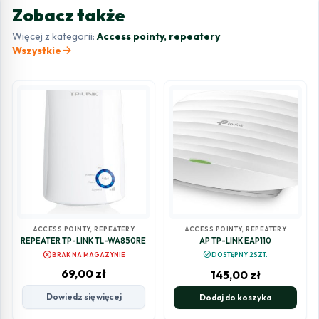
Zobacz także
Więcej z kategorii:
Access pointy, repeatery
arrow_forward
Wszystkie
ACCESS POINTY, REPEATERY
ACCESS POINTY, REPEATERY
REPEATER TP-LINK TL-WA850RE
AP TP-LINK EAP110
cancel
check_circle
BRAK NA MAGAZYNIE
DOSTĘPNY 2SZT.
69,00
zł
145,00
zł
Dowiedz się więcej
Dodaj do koszyka