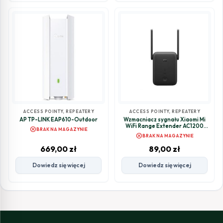
ACCESS POINTY, REPEATERY
ACCESS POINTY, REPEATERY
AP TP-LINK EAP610-Outdoor
Wzmacniacz sygnału Xiaomi Mi
WiFi Range Extender AC1200
cancel
BRAK NA MAGAZYNIE
repeater
cancel
BRAK NA MAGAZYNIE
669,00
zł
89,00
zł
Dowiedz się więcej
Dowiedz się więcej