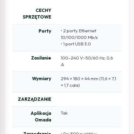
CECHY
SPRZĘTOWE
• 2 porty Ethernet
Porty
10/100/1000 Mb/s
• 1 port USB 3.0
Zasilanie
100–240 V~50/60 Hz, 0,6
A
Wymiary
294 × 180 × 44 mm (11,6 × 7,1
× 1,7 cala)
ZARZĄDZANIE
Tak
Aplikacja
Omada
Zarządzanie
• Do 500 punktów