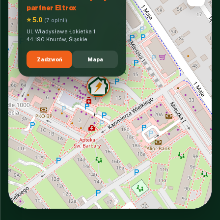
partner Eltrox
⭐ 5.0
(7 opinii)
Ul. Władysława Łokietka 1
44-190 Knurów, Śląskie
Zadzwoń
Mapa
INTERACTIVE VIEW