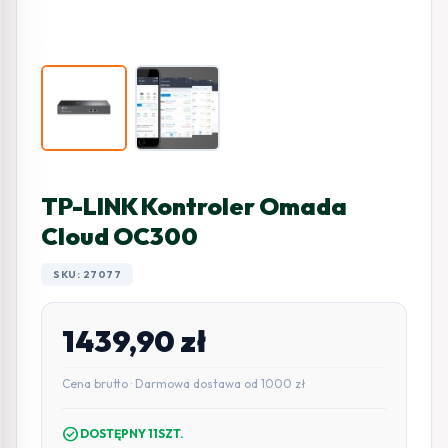
TP-LINK Kontroler Omada
Cloud OC300
SKU: 27077
1439,90
zł
Cena brutto · Darmowa dostawa od 1000 zł
check_circle
DOSTĘPNY 11SZT.