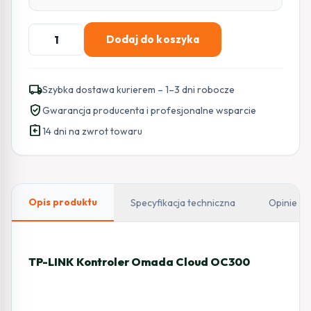
ilość
Dodaj do koszyka
TP-
LINK
Kontroler
local_shipping
Szybka dostawa kurierem – 1–3 dni robocze
Omada
verified_user
Gwarancja producenta i profesjonalne wsparcie
Cloud
assignment_return
OC300
14 dni na zwrot towaru
Opis produktu
Specyfikacja techniczna
Opinie
TP-LINK Kontroler Omada Cloud OC300