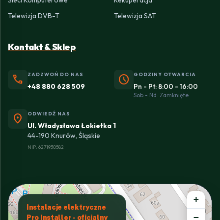
Telewizja DVB-T
Telewizja SAT
Kontakt & Sklep
ZADZWOŃ DO NAS
GODZINY OTWARCIA
phone
schedule
+48 880 628 509
Pn - Pt: 8:00 - 16:00
Sob - Nd: Zamknięte
ODWIEDŹ NAS
location_on
Ul. Władysława Łokietka 1
44-190 Knurów, Śląskie
NIP: 6271930582
+
Instalacje elektryczne
−
Pro Installer - oficjalny