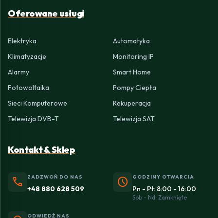
Oferowane usługi
Elektryka
Automatyka
Klimatyzacje
Monitoring IP
Alarmy
Smart Home
Fotowoltaika
Pompy Ciepła
Sieci Komputerowe
Rekuperacja
Telewizja DVB-T
Telewizja SAT
Kontakt & Sklep
ZADZWOŃ DO NAS
GODZINY OTWARCIA
phone
schedule
+48 880 628 509
Pn - Pt: 8:00 - 16:00
Sob - Nd: Zamknięte
ODWIEDŹ NAS