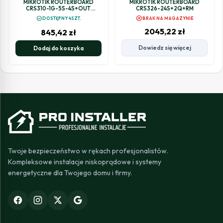
MIKROTIK ROUTERBOARD
MIKROTIK ROUTERBOARD
CRS310-1G-5S-4S+OUT
CRS326-24S+2Q+RM
(NETFIBER 9)
cancel
check_circle
DOSTĘPNY 4SZT.
BRAK NA MAGAZYNIE
2045,22
zł
845,42
zł
Dowiedz się więcej
Dodaj do koszyka
Twoje bezpieczeństwo w rękach profesjonalistów.
Kompleksowe instalacje niskoprądowe i systemy
energetyczne dla Twojego domu i firmy.