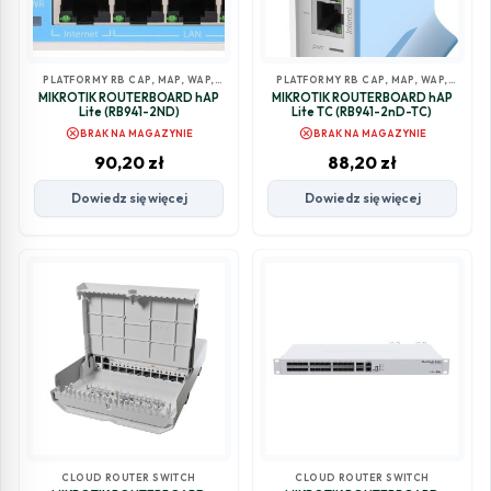
PLATFORMY RB CAP, MAP, WAP,
PLATFORMY RB CAP, MAP, WAP,
HAP
HAP
MIKROTIK ROUTERBOARD hAP
MIKROTIK ROUTERBOARD hAP
Lite (RB941-2ND)
Lite TC (RB941-2nD-TC)
cancel
cancel
BRAK NA MAGAZYNIE
BRAK NA MAGAZYNIE
90,20
zł
88,20
zł
Dowiedz się więcej
Dowiedz się więcej
CLOUD ROUTER SWITCH
CLOUD ROUTER SWITCH