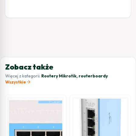
Zobacz także
Więcej z kategorii:
Routery Mikrotik, routerboardy
arrow_forward
Wszystkie