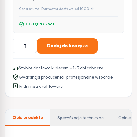
Cena brutto · Darmowa dostawa od 1000 zł
check_circle
DOSTĘPNY 2SZT.
ilość
Dodaj do koszyka
MIKROTIK
ROUTERBOARD
cAP
local_shipping
Szybka dostawa kurierem – 1–3 dni robocze
(RBcAP2nD)
verified_user
Gwarancja producenta i profesjonalne wsparcie
assignment_return
14 dni na zwrot towaru
Opis produktu
Specyfikacja techniczna
Opinie