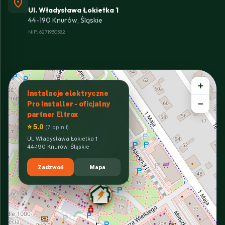
location_on
Ul. Władysława Łokietka 1
44-190 Knurów, Śląskie
NIP: 6271930582
+
Instalacje elektryczne
−
Pro Installer - oficjalny
partner Eltrox
⭐ 5.0
(7 opinii)
Ul. Władysława Łokietka 1
44-190 Knurów, Śląskie
Zadzwoń
Mapa