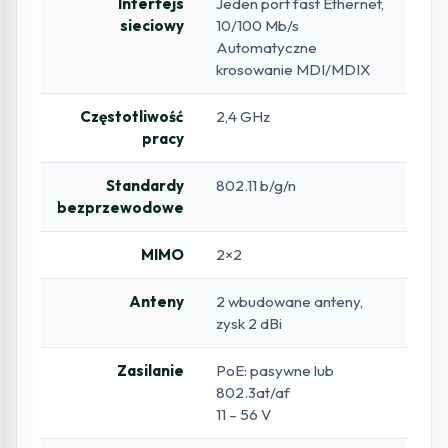
Interfejs
Jeden port fast Ethernet,
sieciowy
10/100 Mb/s
Automatyczne
krosowanie MDI/MDIX
Częstotliwość
2,4 GHz
pracy
Standardy
802.11 b/g/n
bezprzewodowe
MIMO
2×2
Anteny
2 wbudowane anteny,
zysk 2 dBi
Zasilanie
PoE: pasywne lub
802.3at/af
11 – 56 V