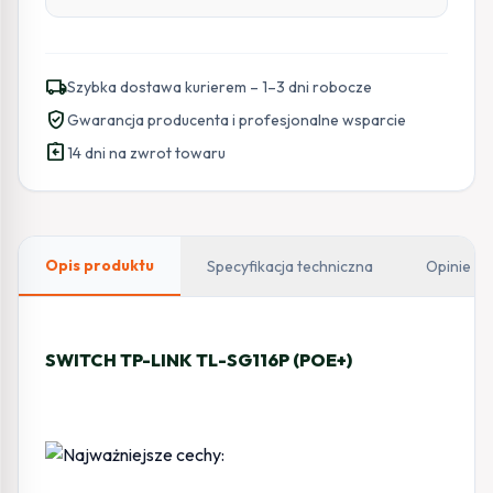
local_shipping
Szybka dostawa kurierem – 1–3 dni robocze
verified_user
Gwarancja producenta i profesjonalne wsparcie
assignment_return
14 dni na zwrot towaru
Opis produktu
Specyfikacja techniczna
Opinie
SWITCH TP-LINK TL-SG116P (POE+)