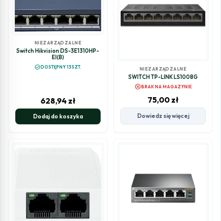
NIEZARZĄDZALNE
Switch Hikvision DS-3E1310HP-
EI(B)
check_circle
DOSTĘPNY 13SZT.
NIEZARZĄDZALNE
SWITCH TP-LINK LS1008G
cancel
BRAK NA MAGAZYNIE
75,00
zł
628,94
zł
Dowiedz się więcej
Dodaj do koszyka