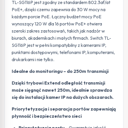
TL-SG116P jest zgodny ze standardem 802.3af/at
PoE+, dzięki czemu zapewnia do 30 W mocy na
każdym porcie PoE. Łączny budżet mocy PoE
wynoszący 120 W dla 16 portów PoE+ otwiera
szeroki zakres zastosowań, takich jak nadzór w
biurach, akademikach i małych firmach. Switch TL-
SG116P jest w pełni kompatybilny z kamerami IP,
punktami dostępowymi, telefonami IP, komputerami,
drukarkami i nie tylko.
Idealne do monitoringu – do 250m transmisji
Dzięki trybowi Extend odległość transmisji
może sięgnąć nawet 250m, idealnie sprawdza
się do instalacji kamer IP na dużych obszarach.
Priorytetyzacja i separacja portów zapewniają
płynność i bezpieczeństwo sieci
Priorytetyzcja portu
– Gwarantuje jakość