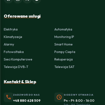
Oferowane usługi
Elektryka
Automatyka
Klimatyzacje
Monitoring IP
Alarmy
Smart Home
Fotowoltaika
Pompy Ciepła
Sieci Komputerowe
Rekuperacja
Telewizja DVB-T
Telewizja SAT
Kontakt & Sklep
ZADZWOŃ DO NAS
GODZINY OTWARCIA
phone
schedule
+48 880 628 509
Pn - Pt: 8:00 - 16:00
Sob - Nd: Zamknięte