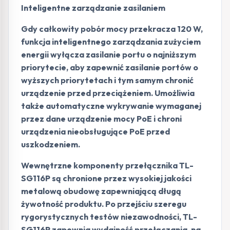
Inteligentne zarządzanie zasilaniem
Gdy całkowity pobór mocy przekracza 120 W,
funkcja inteligentnego zarządzania zużyciem
energii wyłącza zasilanie portu o najniższym
priorytecie, aby zapewnić zasilanie portów o
wyższych priorytetach i tym samym chronić
urządzenie przed przeciążeniem. Umożliwia
także automatyczne wykrywanie wymaganej
przez dane urządzenie mocy PoE i chroni
urządzenia nieobsługujące PoE przed
uszkodzeniem.
Wewnętrzne komponenty przełącznika TL-
SG116P są chronione przez wysokiej jakości
metalową obudowę zapewniającą długą
żywotność produktu. Po przejściu szeregu
rygorystycznych testów niezawodności, TL-
SG116P zapewnia wydajność przełączania, na