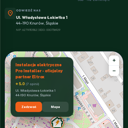
ODWIEDŹ NAS
location_on
Ul. Władysława Łokietka 1
44-190 Knurów, Śląskie
NIP: 6271930582 | BDO: 000736929
+
Instalacje elektryczne
−
Pro Installer - oficjalny
partner Eltrox
⭐ 5.0
(7 opinii)
Ul. Władysława Łokietka 1
44-190 Knurów, Śląskie
Zadzwoń
Mapa