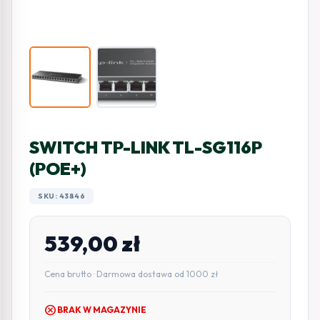
SWITCH TP-LINK TL-SG116P
(POE+)
SKU: 43846
539,00
zł
Cena brutto · Darmowa dostawa od 1000 zł
cancel
BRAK W MAGAZYNIE