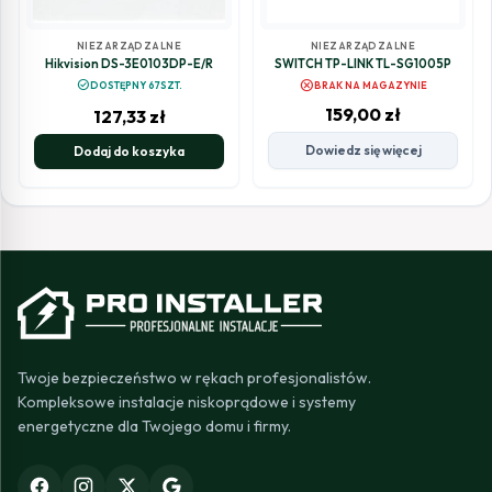
NIEZARZĄDZALNE
NIEZARZĄDZALNE
Hikvision DS-3E0103DP-E/R
SWITCH TP-LINK TL-SG1005P
cancel
check_circle
DOSTĘPNY 67SZT.
BRAK NA MAGAZYNIE
159,00
zł
127,33
zł
Dowiedz się więcej
Dodaj do koszyka
Twoje bezpieczeństwo w rękach profesjonalistów.
Kompleksowe instalacje niskoprądowe i systemy
energetyczne dla Twojego domu i firmy.