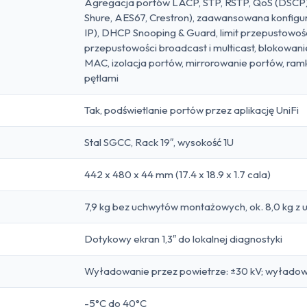
Agregacja portów LACP, STP, RSTP, QoS (DSCP), 
Shure, AES67, Crestron), zaawansowana konfigu
IP), DHCP Snooping & Guard, limit przepustowości
przepustowości broadcast i multicast, blokowan
MAC, izolacja portów, mirrorowanie portów, r
pętlami
Tak, podświetlanie portów przez aplikację UniFi
Stal SGCC, Rack 19″, wysokość 1U
442 x 480 x 44 mm (17.4 x 18.9 x 1.7 cala)
7,9 kg bez uchwytów montażowych, ok. 8,0 kg z
Dotykowy ekran 1,3″ do lokalnej diagnostyki
Wyładowanie przez powietrze: ±30 kV; wyładow
-5°C do 40°C