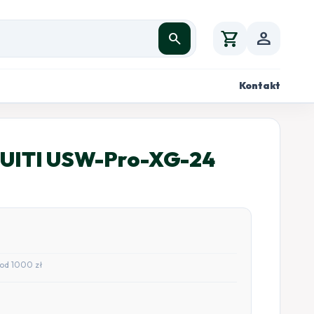
shopping_cart
person
search
Kontakt
UITI USW-Pro-XG-24
od 1000 zł