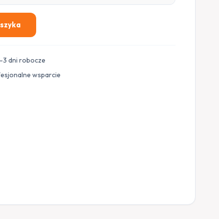
oszyka
–3 dni robocze
fesjonalne wsparcie