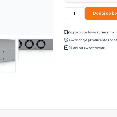
ilość
Dodaj do k
SWITCH
UBIQUITI
USW-
local_shipping
Szybka dostawa kurierem – 1
Pro-
verified_user
Gwarancja producenta i pro
XG-
assignment_return
24
14 dni na zwrot towaru