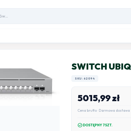
SWITCH UBIQ
SKU: 62094
5015,99
zł
Cena brutto · Darmowa dostawa 
check_circle
DOSTĘPNY 7SZT.