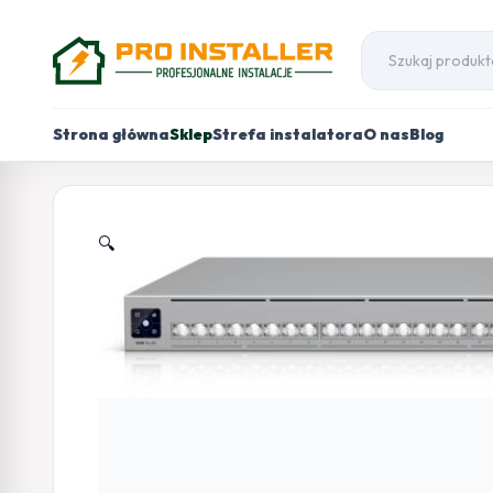
Strona główna
Sklep
Strefa instalatora
O nas
Blog
🔍