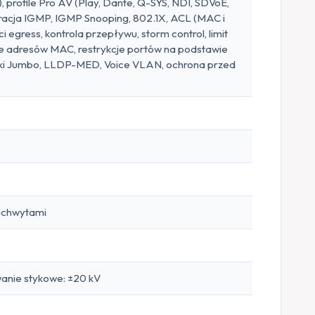
profile Pro AV (Play, Dante, Q-SYS, NDI, SDVoE,
racja IGMP, IGMP Snooping, 802.1X, ACL (MAC i
 egress, kontrola przepływu, storm control, limit
ie adresów MAC, restrykcje portów na podstawie
amki Jumbo, LLDP-MED, Voice VLAN, ochrona przed
 uchwytami
anie stykowe: ±20 kV