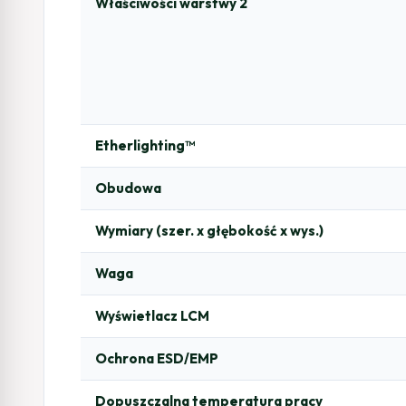
Właściwości warstwy 2
Etherlighting™
Obudowa
Wymiary (szer. x głębokość x wys.)
Waga
Wyświetlacz LCM
Ochrona ESD/EMP
Dopuszczalna temperatura pracy