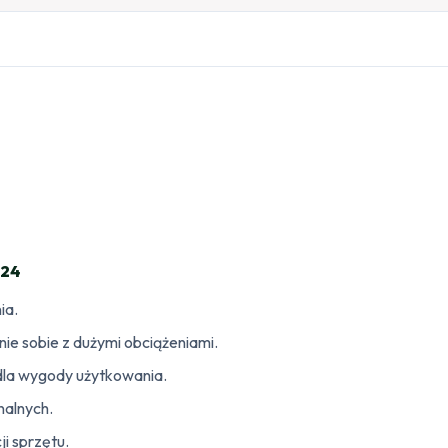
-24
ia.
e sobie z dużymi obciążeniami.
 dla wygody użytkowania.
nalnych.
i sprzętu.