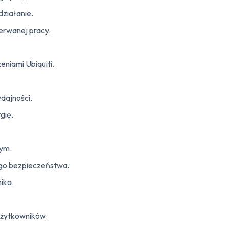
ziałanie.
zerwanej pracy.
niami Ubiquiti.
dajności.
gię.
tym.
ego bezpieczeństwa.
ika.
użytkowników.