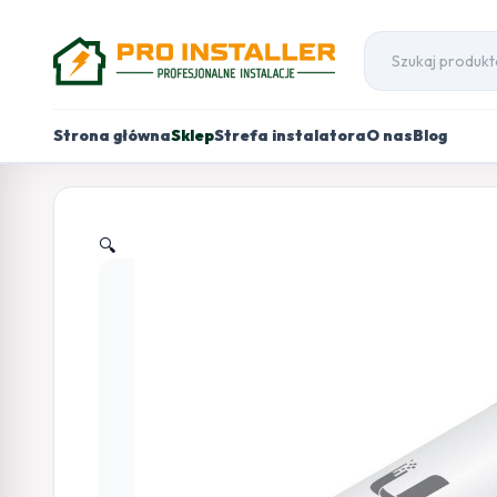
Strona główna
Sklep
Strefa instalatora
O nas
Blog
🔍