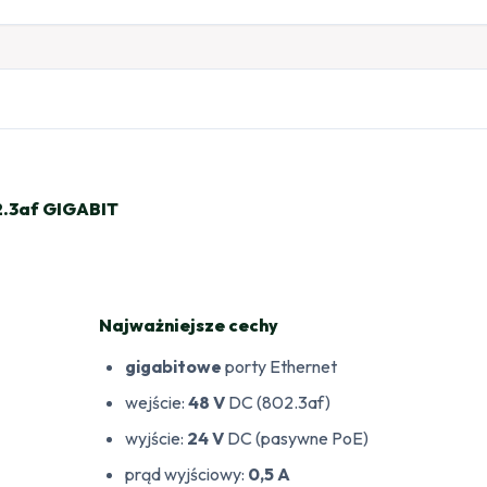
2.3af GIGABIT
Najważniejsze cechy
gigabitowe
porty Ethernet
wejście:
48 V
DC (802.3af)
wyjście:
24 V
DC (pasywne PoE)
prąd wyjściowy:
0,5 A