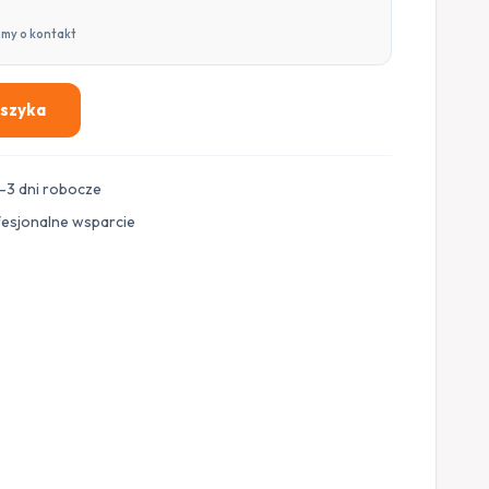
imy o kontakt
oszyka
–3 dni robocze
fesjonalne wsparcie