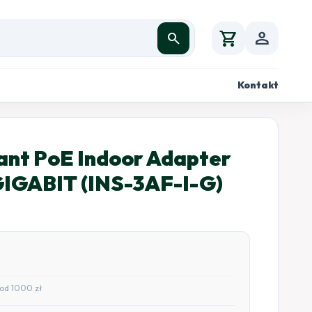
shopping_cart
person
search
Kontakt
ant PoE Indoor Adapter
GIGABIT (INS-3AF-I-G)
od 1000 zł