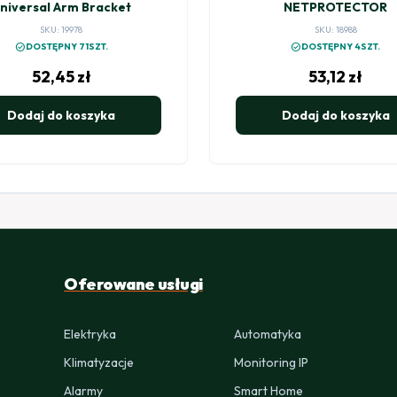
niversal Arm Bracket
NETPROTECTOR
SKU: 19978
SKU: 18988
check_circle
check_circle
DOSTĘPNY 71SZT.
DOSTĘPNY 4SZT.
52,45
zł
53,12
zł
Dodaj do koszyka
Dodaj do koszyka
Oferowane usługi
Elektryka
Automatyka
Klimatyzacje
Monitoring IP
Alarmy
Smart Home