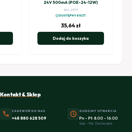
24V 500mA (POE-24-12W)
SKU: 23717
check_circle
DOSTĘPNY 81SZT.
35,64
zł
Dodaj do koszyka
Kontakt & Sklep
ZADZWOŃ DO NAS
GODZINY OTWARCIA
phone
schedule
+48 880 628 509
Pn - Pt: 8:00 - 16:00
Sob - Nd: Zamknięte