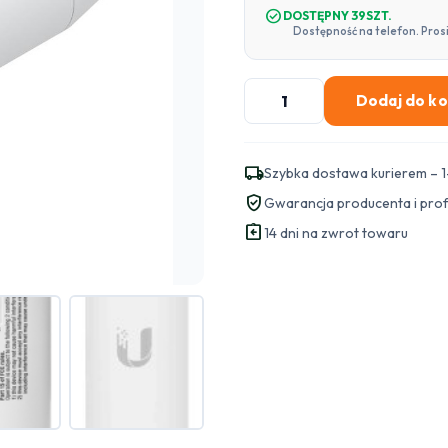
check_circle
DOSTĘPNY 39SZT.
Dostępność na telefon. Pros
ilość
Dodaj do k
UBIQUITI
Instant
PoE
local_shipping
Szybka dostawa kurierem – 1
Indoor
verified_user
Gwarancja producenta i pro
Adapter
assignment_return
48V
14 dni na zwrot towaru
802.3af
GIGABIT
(INS-
3AF-
I-
G)