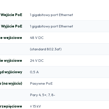
Wejście PoE
1 gigabitowy port Ethernet
Wyjście PoE
1 gigabitowy port Ethernet
ie wejściowe
48 V DC
(standard 802.3af)
ie wyjściowe
24 V DC
ąd wyjściowy
0,5 A
 (na wyjściu)
Pasywne PoE
Pary 4, 5+; 7, 8-
rzepięciowe
± 15 kV