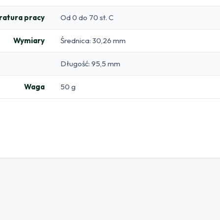
atura pracy
Od 0 do 70 st. C
Wymiary
Średnica: 30,26 mm
Długość: 95,5 mm
Waga
50 g