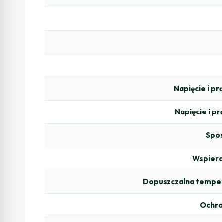
Napięcie i p
Napięcie i p
Spos
Wspiera
Dopuszczalna temper
Ochr