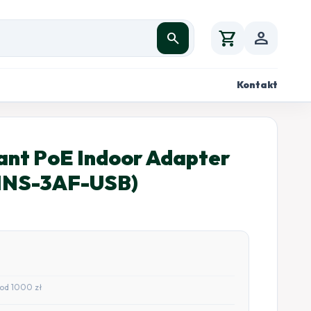
shopping_cart
person
search
Kontakt
ant PoE Indoor Adapter
(INS-3AF-USB)
od 1000 zł