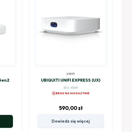
UNIFI
 Gen2
UBIQUITI UNIFI EXPRESS (UX)
SKU: 45451
cancel
BRAK NA MAGAZYNIE
590,00
zł
Dowiedz się więcej