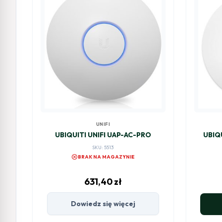
UNIFI
UBIQUITI UNIFI UAP-AC-PRO
UBIQU
SKU: 5513
cancel
BRAK NA MAGAZYNIE
631,40
zł
Dowiedz się więcej