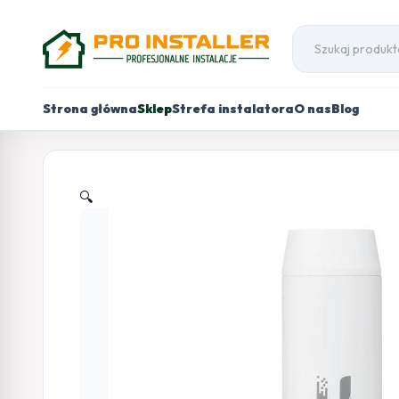
Strona główna
Sklep
Strefa instalatora
O nas
Blog
🔍