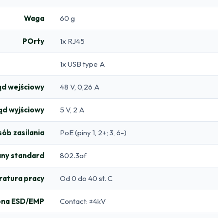
Waga
60 g
POrty
1x RJ45
1x USB type A
rąd wejściowy
48 V, 0,26 A
rąd wyjściowy
5 V, 2 A
ób zasilania
PoE (piny 1, 2+; 3, 6-)
ny standard
802.3af
atura pracy
Od 0 do 40 st. C
ona ESD/EMP
Contact: ±4kV