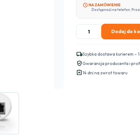
schedule
NA ZAMÓWIENIE
Dostępność na telefon. Pros
ilość
Dodaj do k
UBIQUITI
Instant
PoE
local_shipping
Szybka dostawa kurierem – 1
Indoor
verified_user
Gwarancja producenta i pro
Adapter
assignment_return
802.3af
14 dni na zwrot towaru
USB
(INS-
3AF-
USB)