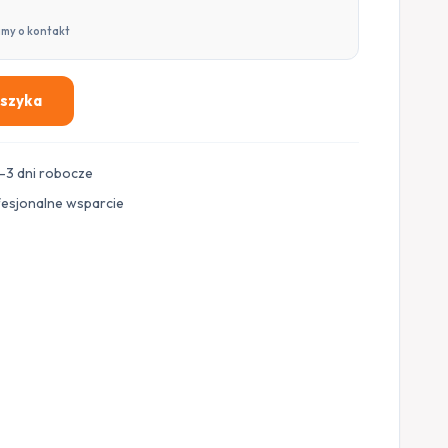
imy o kontakt
oszyka
–3 dni robocze
fesjonalne wsparcie