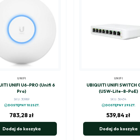
UNIFI
UNIFI
ITI UNIFI U6-PRO (Unifi 6
UBIQUITI UNIFI SWITCH
Pro)
(USW-Lite-8-PoE)
SKU: 30989
SKU: 36434
check_circle
check_circle
DOSTĘPNY 102SZT.
DOSTĘPNY 29SZT.
783,28
zł
539,84
zł
Dodaj do koszyka
Dodaj do koszyka