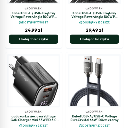
ŁADOWARKI
ŁADOWARKI
Kabel USB-C / USB-C kątowy
Kabel USB-C / USB-C kątowy
Voltage PowerAngle 100W PD
Voltage PowerAngle 100W PD
100cm czarny
200cm czarny
check_circle
check_circle
DOSTĘPNY 1748SZT.
DOSTĘPNY 1508SZT.
24,99
zł
29,49
zł
Dodaj do koszyka
Dodaj do koszyka
ŁADOWARKI
ŁADOWARKI
Ładowarka sieciowa Voltage
Kabel USB-A / USB-C Voltage
GaN Charger Mini 33W PD 3.0
PureCrystal 66W 100cm czarny
QC 3.0 USB-A USB-C Digital
check_circle
check_circle
DOSTĘPNY 257SZT.
DOSTĘPNY 2700SZT.
Display czarna