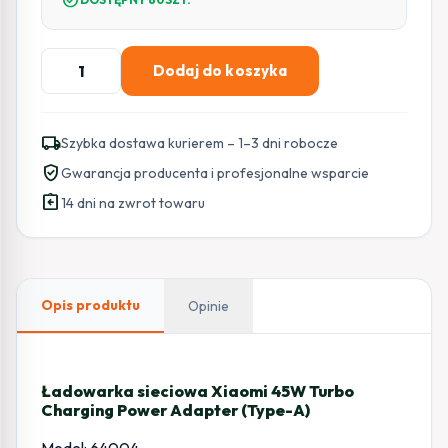
check_circle
ilość
Dodaj do koszyka
Ładowarka
sieciowa
Xiaomi
local_shipping
Szybka dostawa kurierem – 1–3 dni robocze
45W
verified_user
Gwarancja producenta i profesjonalne wsparcie
Turbo
assignment_return
Charging
14 dni na zwrot towaru
Power
Adapter
(Type-
A)
Opis produktu
Opinie
Ładowarka sieciowa Xiaomi 45W Turbo
Charging Power Adapter (Type-A)