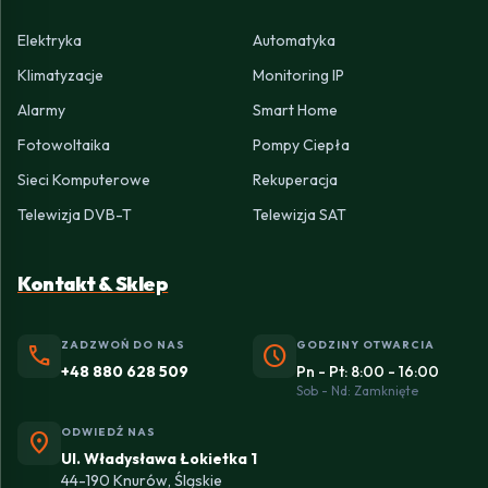
Elektryka
Automatyka
Klimatyzacje
Monitoring IP
Alarmy
Smart Home
Fotowoltaika
Pompy Ciepła
Sieci Komputerowe
Rekuperacja
Telewizja DVB-T
Telewizja SAT
Kontakt & Sklep
ZADZWOŃ DO NAS
GODZINY OTWARCIA
phone
schedule
+48 880 628 509
Pn - Pt: 8:00 - 16:00
Sob - Nd: Zamknięte
ODWIEDŹ NAS
location_on
Ul. Władysława Łokietka 1
44-190 Knurów, Śląskie