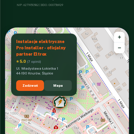
NIP: 6271930582 | BDO: 000736929
+
Instalacje elektryczne
−
Pro Installer - oficjalny
partner Eltrox
⭐ 5.0
(7 opinii)
Ul. Władysława Łokietka 1
44-190 Knurów, Śląskie
Zadzwoń
Mapa