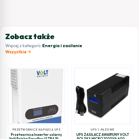
Zobacz także
Więcej z kategorii:
Energia i zasilanie
arrow_forward
Wszystkie
PRZETWORNICE NAPIĘCIA UPS
UPS 1-FAZOWE
Przetwornica Inwerter solarny
UPS ZASILACZ AWARYJNY VOLT
Volt Polska SinusPro ULTRA PLUS
POLSKA MICRO 1000VA 600W