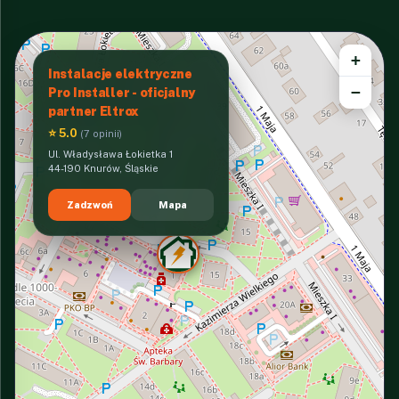
+
Instalacje elektryczne
−
Pro Installer - oficjalny
partner Eltrox
⭐ 5.0
(7 opinii)
Ul. Władysława Łokietka 1
44-190 Knurów, Śląskie
Zadzwoń
Mapa