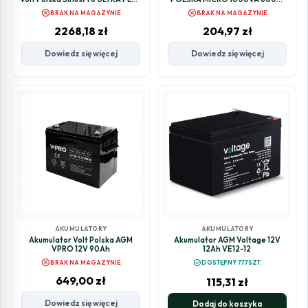
12000 48/230V (6200/12000W)
1x9ah
cancel
cancel
BRAK NA MAGAZYNIE
BRAK NA MAGAZYNIE
Wi-Fi + 120A MPPT (60-500V)
2268,18
zł
204,97
zł
Dowiedz się więcej
Dowiedz się więcej
AKUMULATORY
AKUMULATORY
Akumulator Volt Polska AGM
Akumulator AGM Voltage 12V
VPRO 12V 90Ah
12Ah VE12-12
cancel
check_circle
BRAK NA MAGAZYNIE
DOSTĘPNY 777SZT.
649,00
zł
115,31
zł
Dowiedz się więcej
Dodaj do koszyka