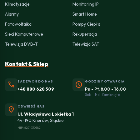
Klimatyzacje
Monitoring IP
Alarmy
Smart Home
Fotowoltaika
Pompy Ciepła
Sieci Komputerowe
Rekuperacja
Telewizja DVB-T
Telewizja SAT
Kontakt & Sklep
ZADZWOŃ DO NAS
GODZINY OTWARCIA
phone
schedule
+48 880 628 509
Pn - Pt: 8:00 - 16:00
Sob - Nd: Zamknięte
ODWIEDŹ NAS
location_on
Ul. Władysława Łokietka 1
44-190 Knurów, Śląskie
NIP: 6271930582