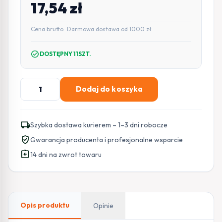
17,54
zł
Cena brutto · Darmowa dostawa od 1000 zł
check_circle
DOSTĘPNY 11SZT.
ilość
Dodaj do koszyka
KABEL
USB-
C
local_shipping
Szybka dostawa kurierem – 1–3 dni robocze
/
verified_user
Gwarancja producenta i profesjonalne wsparcie
USB-
assignment_return
C
14 dni na zwrot towaru
Greencell
PowerStream
120cm
PD
Opis produktu
Opinie
100W