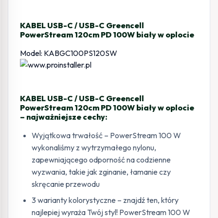
biały
w
KABEL USB-C / USB-C Greencell
oplocie
PowerStream 120cm PD 100W biały w oplocie
Model: KABGC100PS120SW
KABEL USB-C / USB-C Greencell
PowerStream 120cm PD 100W biały w oplocie
– najważniejsze cechy:
Wyjątkowa trwałość – PowerStream 100 W
wykonaliśmy z wytrzymałego nylonu,
zapewniającego odporność na codzienne
wyzwania, takie jak zginanie, łamanie czy
skręcanie przewodu
3 warianty kolorystyczne – znajdź ten, który
najlepiej wyraża Twój styl! PowerStream 100 W