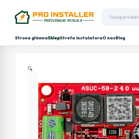
Strona główna
Sklep
Strefa instalatora
O nas
Blog
🔍