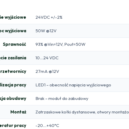
ie wyjściowe
24VDC +/-2%
c wyjściowa
50W @12V
Sprawność
93% @Vin=12V, Pout=50W
cie zasilania
10…24 VDC
przetwornicy
27mA @12V
lizacja pracy
LED1 – obecność napięcia wyjściowego
cja obudowy
Brak – moduł do zabudowy
Montaż
Zatrzaskowe kołki dystansowe, otwory montażo
ratur pracy
-20…+40°C