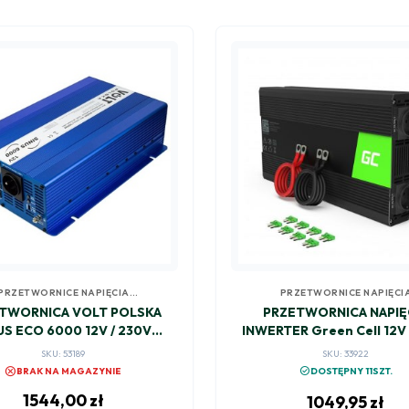
PRZETWORNICE NAPIĘCIA
PRZETWORNICE NAPIĘCI
SAMOCHODOWE
SAMOCHODOWE
TWORNICA VOLT POLSKA
PRZETWORNICA NAPIĘ
US ECO 6000 12V / 230V
INWERTER Green Cell 12V 
3000/6000W
3000W/6000W CZYS
SKU: 53189
SKU: 33922
SINUSOIDA INV15
cancel
check_circle
BRAK NA MAGAZYNIE
DOSTĘPNY 11SZT.
1544,00
zł
1049,95
zł