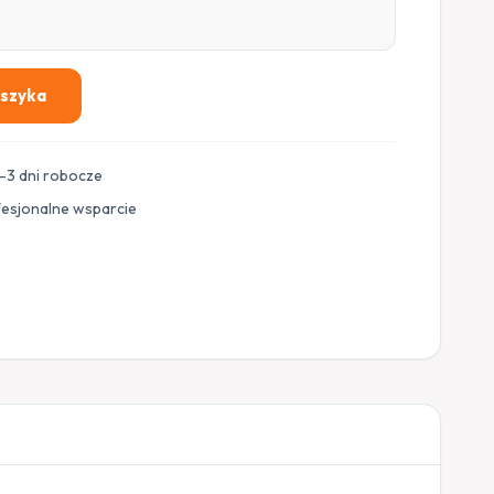
oszyka
–3 dni robocze
fesjonalne wsparcie