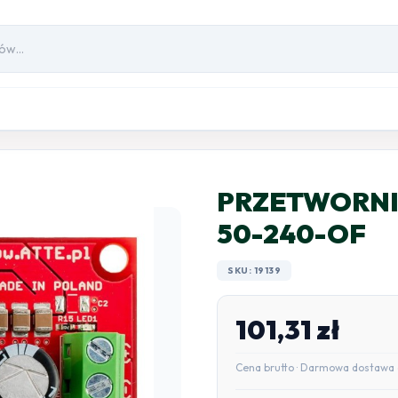
PRZETWORNIC
50-240-OF
SKU: 19139
101,31
zł
Cena brutto · Darmowa dostawa 