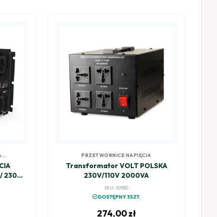
A
PRZETWORNICE NAPIĘCIA
CIA
Transformator VOLT POLSKA
/ 230V
230V/110V 2000VA
TA
SKU: 10550
check_circle
DOSTĘPNY 3SZT.
274,00
zł