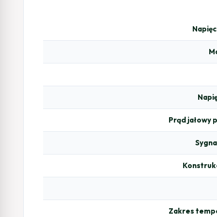
Napięc
Mo
Napię
Prąd jałowy 
Sygna
Konstruk
Zakres tempe