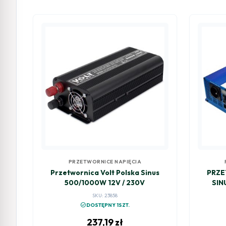
PRZETWORNICE NAPIĘCIA
Przetwornica Volt Polska Sinus
PRZE
500/1000W 12V / 230V
SIN
SKU: 23858
check_circle
DOSTĘPNY 1SZT.
237,19
zł