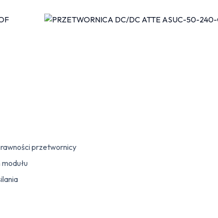
sprawności przetwornicy
h modułu
ilania