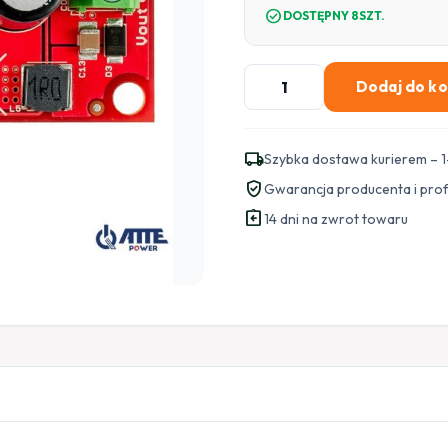
check_circle
DOSTĘPNY 8SZT.
ilość
Dodaj do k
PRZETWORNICA
DC/DC
ATTE
local_shipping
Szybka dostawa kurierem – 1
ASUC-
verified_user
Gwarancja producenta i pro
50-
assignment_return
240-
14 dni na zwrot towaru
OF