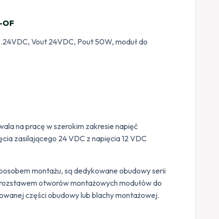
-OF
10…24VDC, Vout 24VDC, Pout 50W, moduł do
la na pracę w szerokim zakresie napięć
cia zasilającego 24 VDC z napięcia 12 VDC
sposobem montażu, są dedykowane obudowy serii
 z rozstawem otworów montażowych modułów do
owanej części obudowy lub blachy montażowej.