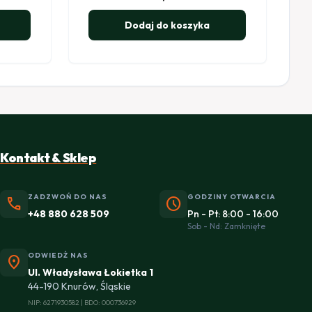
Dodaj do koszyka
Kontakt & Sklep
ZADZWOŃ DO NAS
GODZINY OTWARCIA
phone
schedule
+48 880 628 509
Pn - Pt: 8:00 - 16:00
Sob - Nd: Zamknięte
ODWIEDŹ NAS
location_on
Ul. Władysława Łokietka 1
44-190 Knurów, Śląskie
NIP: 6271930582 | BDO: 000736929