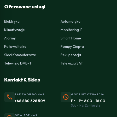
Oferowane usługi
Elektryka
Automatyka
Klimatyzacje
Monitoring IP
Alarmy
Smart Home
Fotowoltaika
Pompy Ciepła
Sieci Komputerowe
Rekuperacja
Telewizja DVB-T
Telewizja SAT
Kontakt & Sklep
ZADZWOŃ DO NAS
GODZINY OTWARCIA
phone
schedule
+48 880 628 509
Pn - Pt: 8:00 - 16:00
Sob - Nd: Zamknięte
ODWIEDŹ NAS