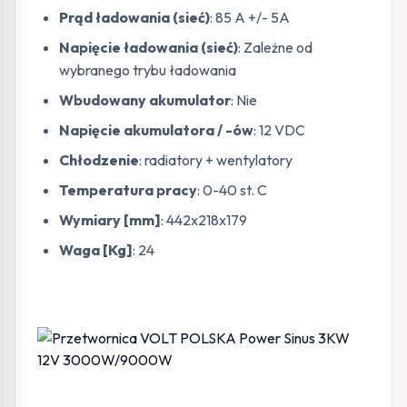
Prąd ładowania (sieć)
: 85 A +/- 5A
Napięcie ładowania (sieć)
: Zależne od
wybranego trybu ładowania
Wbudowany akumulator
: Nie
Napięcie akumulatora / -ów
: 12 VDC
Chłodzenie
: radiatory + wentylatory
Temperatura pracy
: 0-40 st. C
Wymiary [mm]
: 442x218x179
Waga [Kg]
: 24