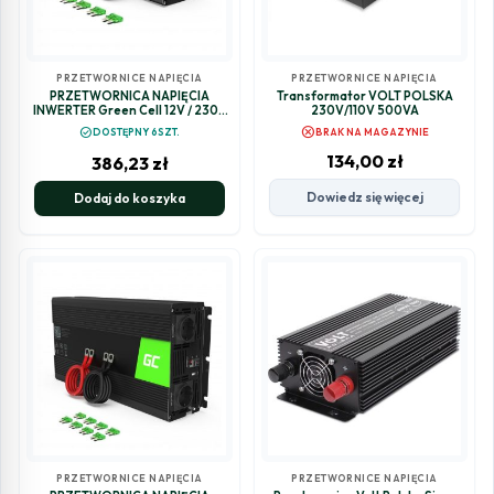
PRZETWORNICE NAPIĘCIA
PRZETWORNICE NAPIĘCIA
PRZETWORNICA NAPIĘCIA
Transformator VOLT POLSKA
INWERTER Green Cell 12V / 230V
230V/110V 500VA
1500W/3000W
cancel
check_circle
DOSTĘPNY 6SZT.
BRAK NA MAGAZYNIE
MODYFIKOWANA SINUSOIDA
INV25
134,00
zł
386,23
zł
Dowiedz się więcej
Dodaj do koszyka
PRZETWORNICE NAPIĘCIA
PRZETWORNICE NAPIĘCIA