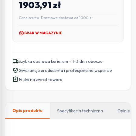
1903,91
zł
Cena brutto · Darmowa dostawa od 1000 zł
cancel
BRAK W MAGAZYNIE
local_shipping
Szybka dostawa kurierem – 1–3 dni robocze
verified_user
Gwarancja producenta i profesjonalne wsparcie
assignment_return
14 dni na zwrot towaru
Opis produktu
Specyfikacja techniczna
Opinie