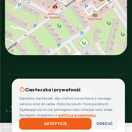
INTERACTIVE VIEW
cookie
Ciasteczka i prywatność
SZYBKIE I BEZPIECZNE PŁATNOŚCI
Używamy ciasteczek, aby ułatwić korzystanie z naszego
POLITYKA
REGULAMIN
CENNIK
ZWROTY I
serwisu oraz do celów statystycznych i funkcjonalnych.
PRYWATNOŚCI
DOSTAW
REKLAMACJE
Zgadzając się na nie, pomagasz nam rozwijać nasz sklep.
© 2026 PROINSTALLER.PL - KNURÓW. WSZYSTKIE PRAWA ZASTRZEŻONE.
Szczegóły znajdziesz w
polityce prywatności
.
AKCEPTUJĘ
ODRZUĆ