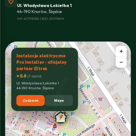
location_on
Ul. Władysława Łokietka 1
44-190 Knurów, Śląskie
NIP: 6271930582 | BDO: 000736929
+
Instalacje elektryczne
−
Pro Installer - oficjalny
partner Eltrox
⭐ 5.0
(7 opinii)
Ul. Władysława Łokietka 1
44-190 Knurów, Śląskie
Zadzwoń
Mapa