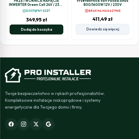
PRZETWORNICA NAPIĘCIA
Przetwornica Volt Polska Sinus
INWERTER Green Cell 24V / 230V
800/1600W 12V / 230V
1500W/3000W
cancel
check_circle
DOSTĘPNY 2SZT.
BRAK NA MAGAZYNIE
MODYFIKOWANA SINUSOIDA
INV24
411,49
zł
349,95
zł
Dowiedz się więcej
Dodaj do koszyka
Twoje bezpieczeństwo w rękach profesjonalistów.
Kompleksowe instalacje niskoprądowe i systemy
energetyczne dla Twojego domu i firmy.