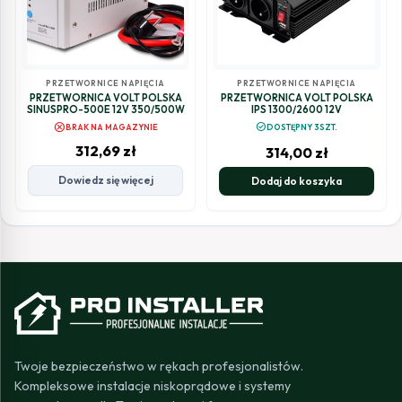
PRZETWORNICE NAPIĘCIA
PRZETWORNICE NAPIĘCIA
PRZETWORNICA VOLT POLSKA
PRZETWORNICA VOLT POLSKA
SINUSPRO-500E 12V 350/500W
IPS 1300/2600 12V
cancel
check_circle
BRAK NA MAGAZYNIE
DOSTĘPNY 3SZT.
312,69
zł
314,00
zł
Dowiedz się więcej
Dodaj do koszyka
Twoje bezpieczeństwo w rękach profesjonalistów.
Kompleksowe instalacje niskoprądowe i systemy