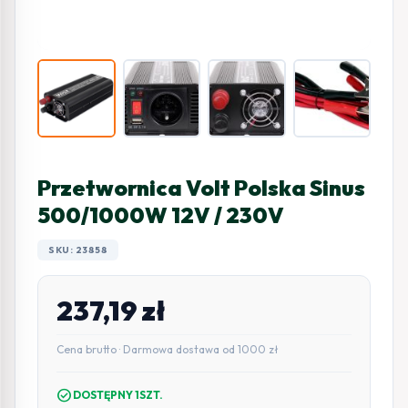
Przetwornica Volt Polska Sinus
500/1000W 12V / 230V
SKU: 23858
237,19
zł
Cena brutto · Darmowa dostawa od 1000 zł
check_circle
DOSTĘPNY 1SZT.