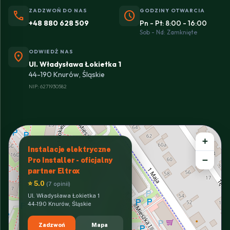
ZADZWOŃ DO NAS
GODZINY OTWARCIA
phone
schedule
+48 880 628 509
Pn - Pt: 8:00 - 16:00
Sob - Nd: Zamknięte
ODWIEDŹ NAS
location_on
Ul. Władysława Łokietka 1
44-190 Knurów, Śląskie
NIP: 6271930582
+
Instalacje elektryczne
−
Pro Installer - oficjalny
partner Eltrox
⭐ 5.0
(7 opinii)
Ul. Władysława Łokietka 1
44-190 Knurów, Śląskie
Zadzwoń
Mapa