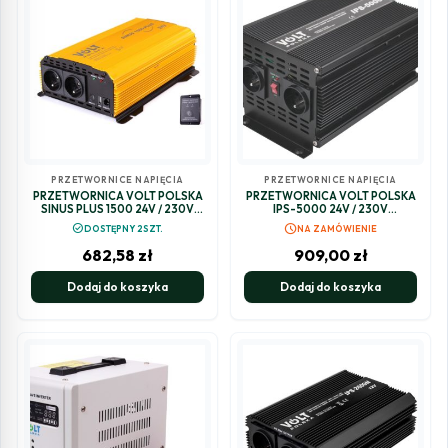
PRZETWORNICE NAPIĘCIA
PRZETWORNICE NAPIĘCIA
PRZETWORNICA VOLT POLSKA
PRZETWORNICA VOLT POLSKA
SINUS PLUS 1500 24V / 230V
IPS-5000 24V / 230V
1000/1500W
2500/5000 W
schedule
check_circle
DOSTĘPNY 2SZT.
NA ZAMÓWIENIE
682,58
zł
909,00
zł
Dodaj do koszyka
Dodaj do koszyka