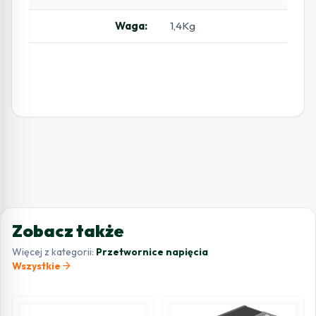
Waga:
1,4Kg
Zobacz także
Więcej z kategorii:
Przetwornice napięcia
arrow_forward
Wszystkie