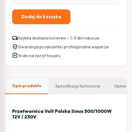
Dodaj do koszyka
ilość
Przetwornica
Volt
local_shipping
Szybka dostawa kurierem – 1–3 dni robocze
Polska
verified_user
Gwarancja producenta i profesjonalne wsparcie
Sinus
assignment_return
500/1000W
14 dni na zwrot towaru
12V
/
230V
Opis produktu
Specyfikacja techniczna
Opinie
Przetwornica Volt Polska Sinus 500/1000W
12V / 230V