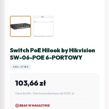
Switch PoE Hilook by Hikvision
SW-06-POE 6-PORTOWY
SKU: 47183
103,66
zł
Cena brutto · Darmowa dostawa od 1000 zł
cancel
BRAK W MAGAZYNIE