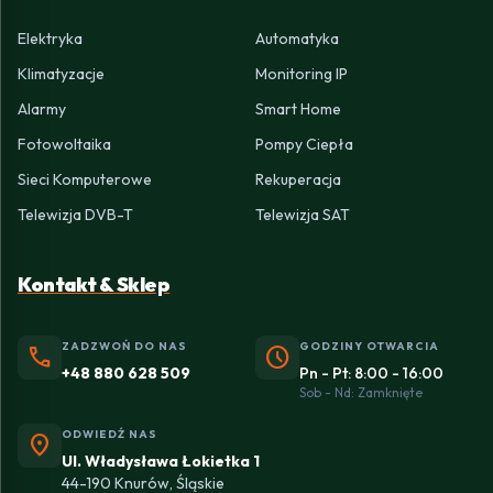
Elektryka
Automatyka
Klimatyzacje
Monitoring IP
Alarmy
Smart Home
Fotowoltaika
Pompy Ciepła
Sieci Komputerowe
Rekuperacja
Telewizja DVB-T
Telewizja SAT
Kontakt & Sklep
ZADZWOŃ DO NAS
GODZINY OTWARCIA
phone
schedule
+48 880 628 509
Pn - Pt: 8:00 - 16:00
Sob - Nd: Zamknięte
ODWIEDŹ NAS
location_on
Ul. Władysława Łokietka 1
44-190 Knurów, Śląskie