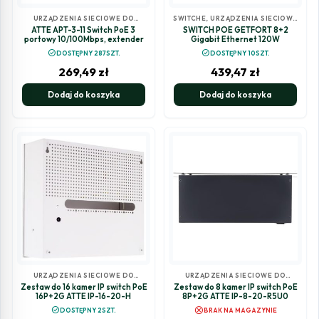
URZĄDZENIA SIECIOWE DO
SWITCHE
,
URZĄDZENIA SIECIOWE
MONITORINGU
DO MONITORINGU
ATTE APT-3-11 Switch PoE 3
SWITCH POE GETFORT 8+2
portowy 10/100Mbps, extender
Gigabit Ethernet 120W
check_circle
check_circle
DOSTĘPNY 287SZT.
DOSTĘPNY 10SZT.
269,49
zł
439,47
zł
Dodaj do koszyka
Dodaj do koszyka
URZĄDZENIA SIECIOWE DO
URZĄDZENIA SIECIOWE DO
MONITORINGU
MONITORINGU
Zestaw do 16 kamer IP switch PoE
Zestaw do 8 kamer IP switch PoE
16P+2G ATTE IP-16-20-H
8P+2G ATTE IP-8-20-R5U0
cancel
check_circle
DOSTĘPNY 2SZT.
BRAK NA MAGAZYNIE