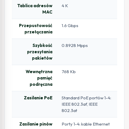
Tablica adresów
4 K
MAC
Przepustowość
1.6 Gbps
przełączania
Szybkość
0.8928 Mpps
przesyłania
pakietów
Wewnętrzna
768 Kb
pamięć
podręczna
Zasilanie PoE
Standard PoE portów 1-4:
IEEE 802.3af, IEEE
802.3at
Zasilanie pinów
Porty 1-4: kable Ethernet