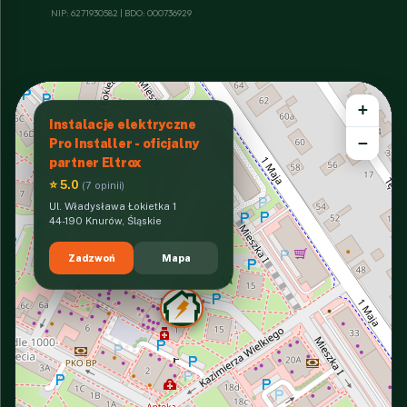
NIP: 6271930582 | BDO: 000736929
+
Instalacje elektryczne
−
Pro Installer - oficjalny
partner Eltrox
⭐ 5.0
(7 opinii)
Ul. Władysława Łokietka 1
44-190 Knurów, Śląskie
Zadzwoń
Mapa