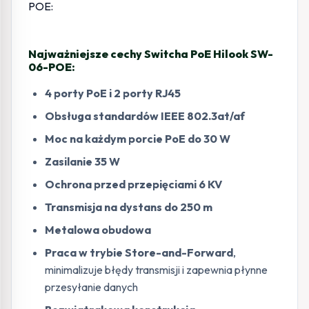
Najważniejsze cechy Switcha PoE Hilook SW-
06-POE:
4 porty PoE i 2 porty RJ45
Obsługa standardów IEEE 802.3at/af
Moc na każdym porcie PoE do 30 W
Zasilanie 35 W
Ochrona przed przepięciami 6 KV
Transmisja na dystans do 250 m
Metalowa obudowa
Praca w trybie Store-and-Forward
,
minimalizuje błędy transmisji i zapewnia płynne
przesyłanie danych