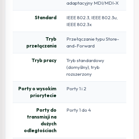
adaptacyjny MDI/MDI-X
Standard
IEEE 802.3, IEEE 802.3u,
IEEE 802.3x
Tryb
Przełączanie typu Store-
przełączania
and-Forward
Tryb pracy
Tryb standardowy
(domyślny), tryb
rozszerzony
Porty o wysokim
Porty 1 i 2
priorytecie
Porty do
Porty 1 do 4
transmisji na
dużych
odległościach