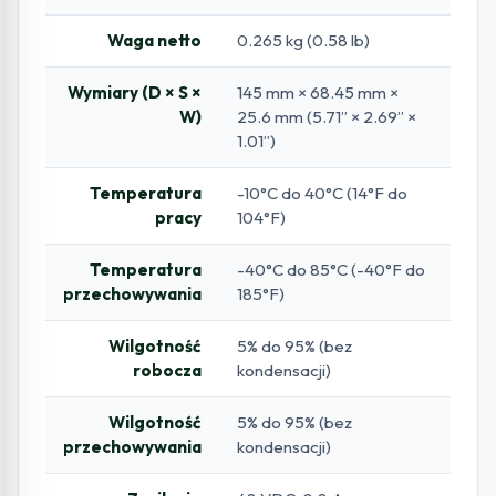
Waga netto
0.265 kg (0.58 lb)
Wymiary (D × S ×
145 mm × 68.45 mm ×
W)
25.6 mm (5.71” × 2.69” ×
1.01”)
Temperatura
-10°C do 40°C (14°F do
pracy
104°F)
Temperatura
-40°C do 85°C (-40°F do
przechowywania
185°F)
Wilgotność
5% do 95% (bez
robocza
kondensacji)
Wilgotność
5% do 95% (bez
przechowywania
kondensacji)