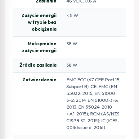
Zasilanie
48 VDC, 0.8 A
Zużycie energii
< 5 W
w trybie bez
obciążenia
Maksymalne
38 W
zużycie energii
Źródło zasilania
38 W
Zatwierdzenie
EMC FCC (47 CFR Part 15,
Subpart B); CE-EMC (EN
55032: 2015, EN 61000-
3-2: 2014, EN 61000-3-3:
2013, EN 55024: 2010
+A1: 2015); RCM (AS/NZS
CISPR 32: 2015); IC (ICES-
003: Issue 6, 2016)