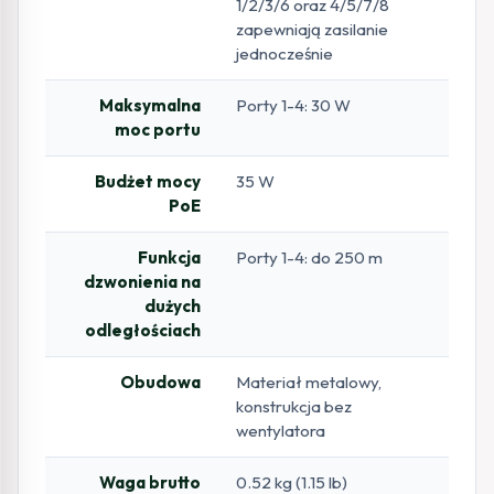
1/2/3/6 oraz 4/5/7/8
zapewniają zasilanie
jednocześnie
Maksymalna
Porty 1-4: 30 W
moc portu
Budżet mocy
35 W
PoE
Funkcja
Porty 1-4: do 250 m
dzwonienia na
dużych
odległościach
Obudowa
Materiał metalowy,
konstrukcja bez
wentylatora
Waga brutto
0.52 kg (1.15 lb)