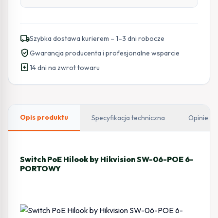
local_shipping
Szybka dostawa kurierem – 1–3 dni robocze
verified_user
Gwarancja producenta i profesjonalne wsparcie
assignment_return
14 dni na zwrot towaru
Opis produktu
Specyfikacja techniczna
Opinie
Switch PoE Hilook by Hikvision SW-06-POE 6-
PORTOWY