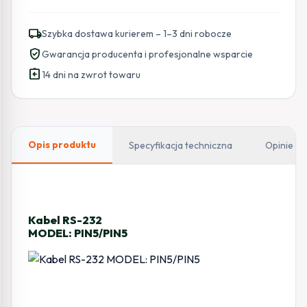
local_shipping
Szybka dostawa kurierem – 1–3 dni robocze
verified_user
Gwarancja producenta i profesjonalne wsparcie
assignment_return
14 dni na zwrot towaru
Opis produktu
Specyfikacja techniczna
Opinie
Kabel RS-232
MODEL: PIN5/PIN5