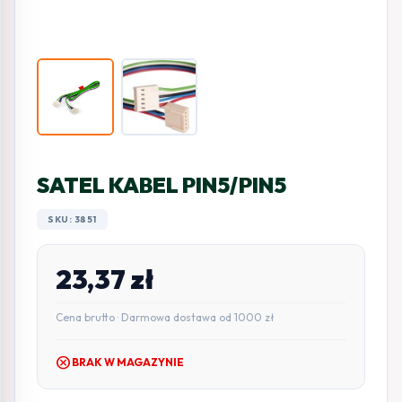
SATEL KABEL PIN5/PIN5
SKU: 3851
23,37
zł
Cena brutto · Darmowa dostawa od 1000 zł
cancel
BRAK W MAGAZYNIE