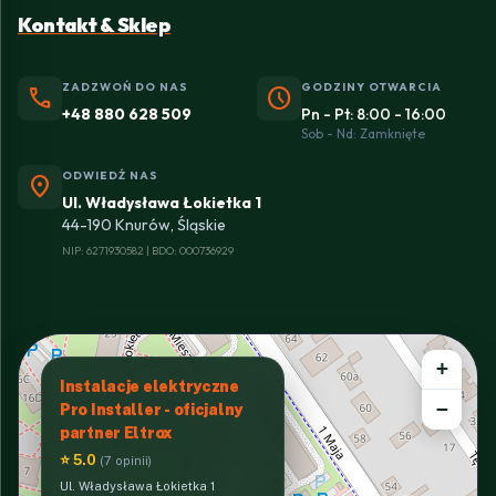
Kontakt & Sklep
ZADZWOŃ DO NAS
GODZINY OTWARCIA
phone
schedule
+48 880 628 509
Pn - Pt: 8:00 - 16:00
Sob - Nd: Zamknięte
ODWIEDŹ NAS
location_on
Ul. Władysława Łokietka 1
44-190 Knurów, Śląskie
NIP: 6271930582 | BDO: 000736929
+
Instalacje elektryczne
−
Pro Installer - oficjalny
partner Eltrox
⭐ 5.0
(7 opinii)
Ul. Władysława Łokietka 1