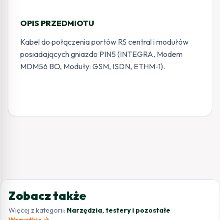
OPIS PRZEDMIOTU
Kabel do połączenia portów RS central i modułów
posiadających gniazdo PIN5 (INTEGRA, Modem
MDM56 BO, Moduły: GSM, ISDN, ETHM-1).
Zobacz także
Więcej z kategorii:
Narzędzia, testery i pozostałe
arrow_forward
Wszystkie