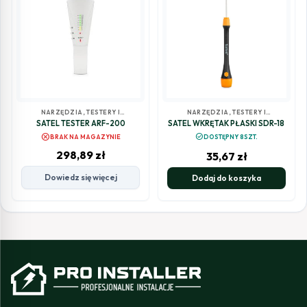
NARZĘDZIA, TESTERY I
NARZĘDZIA, TESTERY I
POZOSTAŁE
POZOSTAŁE
SATEL TESTER ARF-200
SATEL WKRĘTAK PŁASKI SDR-18
cancel
check_circle
BRAK NA MAGAZYNIE
DOSTĘPNY 8SZT.
298,89
zł
35,67
zł
Dowiedz się więcej
Dodaj do koszyka