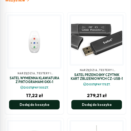
NARZĘDZIA, TESTERY I
NARZĘDZIA, TESTERY I
POZOSTAŁE
SATEL PRZENOŚNY CZYTNIK
POZOSTAŁE
SATEL WYMIENNA KLAWIATURA
KART ZBLIŻENIOWYCH CZ-USB-1
Z PIKTOGRAMAMI GKX-1
check_circle
DOSTĘPNY 17SZT.
check_circle
DOSTĘPNY 50SZT.
17,22
zł
279,21
zł
Dodaj do koszyka
Dodaj do koszyka