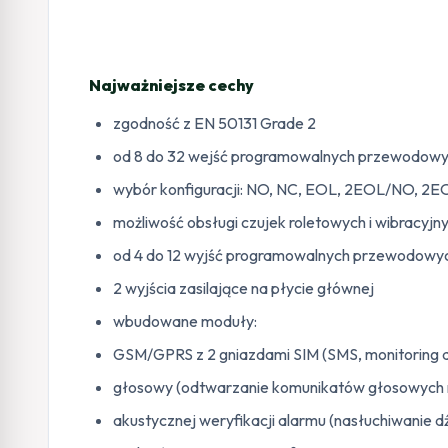
Najważniejsze cechy
zgodność z EN 50131 Grade 2
od 8 do 32 wejść programowalnych przewodowy
wybór konfiguracji: NO, NC, EOL, 2EOL/NO, 2
możliwość obsługi czujek roletowych i wibracyjn
od 4 do 12 wyjść programowalnych przewodowy
2 wyjścia zasilające na płycie głównej
wbudowane moduły:
GSM/GPRS z 2 gniazdami SIM (SMS, monitoring do
głosowy (odtwarzanie komunikatów głosowych n
akustycznej weryfikacji alarmu (nasłuchiwanie 