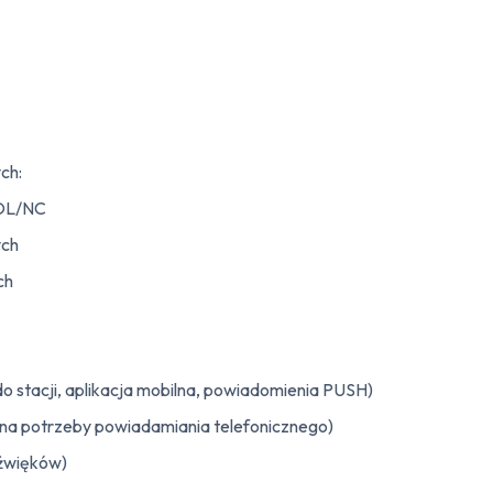
ch:
EOL/NC
ych
ch
 stacji, aplikacja mobilna, powiadomienia PUSH)
a potrzeby powiadamiania telefonicznego)
dźwięków)