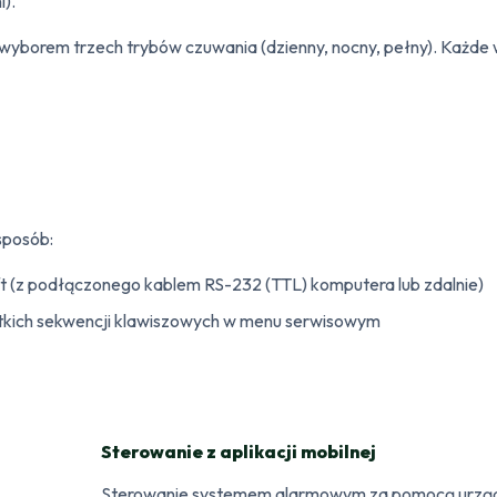
).
 z wyborem trzech trybów czuwania (dzienny, nocny, pełny). Każde
sposób:
 (z podłączonego kablem RS-232 (TTL) komputera lub zdalnie)
ótkich sekwencji klawiszowych w menu serwisowym
Sterowanie z aplikacji mobilnej
Sterowanie systemem alarmowym za pomocą urządz