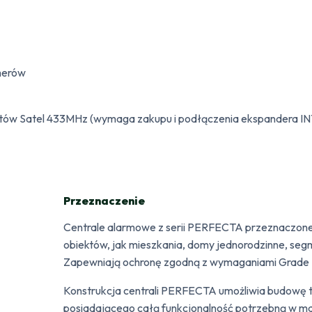
merów
tów Satel 433MHz (wymaga zakupu i podłączenia ekspandera I
Przeznaczenie
Centrale alarmowe z serii PERFECTA przeznaczone 
obiektów, jak mieszkania, domy jednorodzinne, segm
Zapewniają ochronę zgodną z wymaganiami Grade 
Konstrukcja centrali PERFECTA umożliwia budowę
posiadającego całą funkcjonalność potrzebną w mały