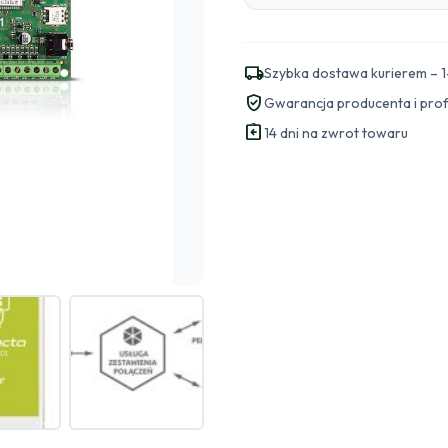
local_shipping
Szybka dostawa kurierem – 1
verified_user
Gwarancja producenta i pro
assignment_return
14 dni na zwrot towaru