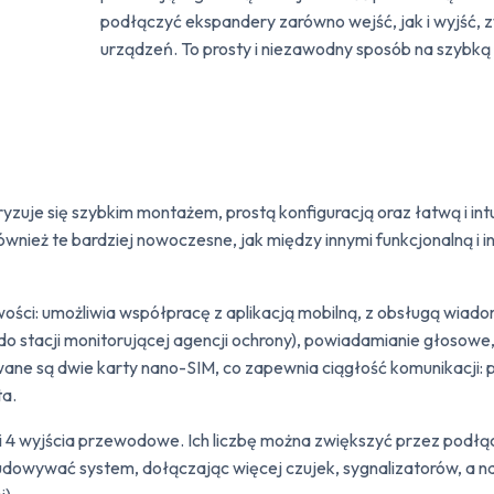
podłączyć ekspandery zarówno wejść, jak i wyjść,
urządzeń. To prosty i niezawodny sposób na szybk
yzuje się szybkim montażem, prostą konfiguracją oraz łatwą i in
ież te bardziej nowoczesne, jak między innymi funkcjonalną i in
i: umożliwia współpracę z aplikacją mobilną, z obsługą wiadom
o stacji monitorującej agencji ochrony), powiadamianie głosowe
wane są dwie karty nano-SIM, co zapewnia ciągłość komunikacji:
ta.
ść i 4 wyjścia przewodowe. Ich liczbę można zwiększyć przez po
budowywać system, dołączając więcej czujek, sygnalizatorów, a