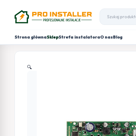
Strona główna
Sklep
Strefa instalatora
O nas
Blog
🔍