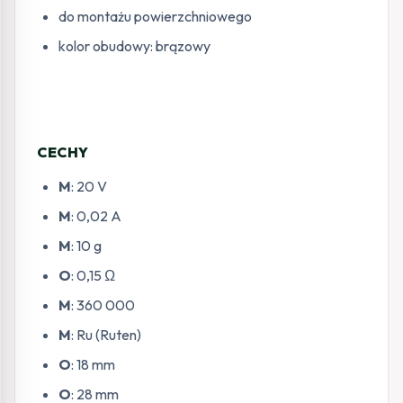
do montażu powierzchniowego
kolor obudowy: brązowy
CECHY
M
: 20 V
M
: 0,02 A
M
: 10 g
O
: 0,15 Ω
M
: 360 000
M
: Ru (Ruten)
O
: 18 mm
O
: 28 mm