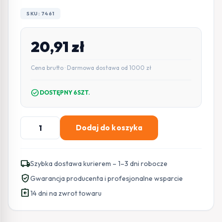
SKU: 7461
20,91
zł
Cena brutto · Darmowa dostawa od 1000 zł
check_circle
DOSTĘPNY 6SZT.
ilość
Dodaj do koszyka
SATEL
KONTAKTRON
BOCZNY
local_shipping
Szybka dostawa kurierem – 1–3 dni robocze
K-
verified_user
Gwarancja producenta i profesjonalne wsparcie
1-
assignment_return
BR
14 dni na zwrot towaru