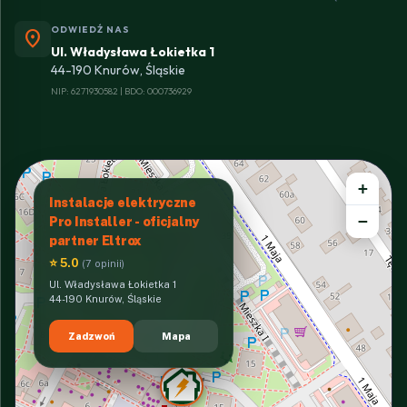
ODWIEDŹ NAS
location_on
Ul. Władysława Łokietka 1
44-190 Knurów, Śląskie
NIP: 6271930582 | BDO: 000736929
+
Instalacje elektryczne
−
Pro Installer - oficjalny
partner Eltrox
⭐ 5.0
(7 opinii)
Ul. Władysława Łokietka 1
44-190 Knurów, Śląskie
Zadzwoń
Mapa