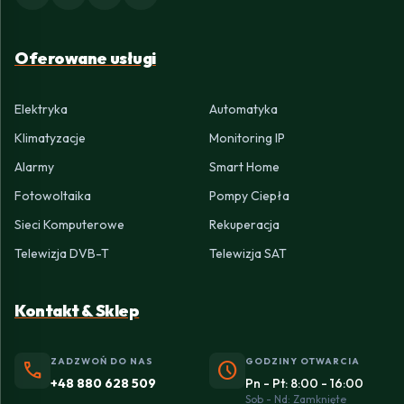
Oferowane usługi
Elektryka
Automatyka
Klimatyzacje
Monitoring IP
Alarmy
Smart Home
Fotowoltaika
Pompy Ciepła
Sieci Komputerowe
Rekuperacja
Telewizja DVB-T
Telewizja SAT
Kontakt & Sklep
ZADZWOŃ DO NAS
GODZINY OTWARCIA
phone
schedule
+48 880 628 509
Pn - Pt: 8:00 - 16:00
Sob - Nd: Zamknięte