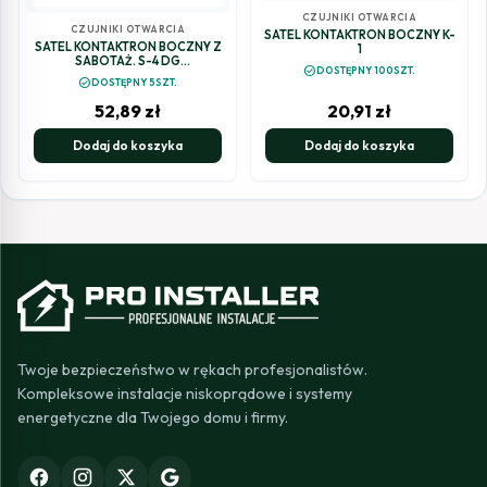
CZUJNIKI OTWARCIA
CZUJNIKI OTWARCIA
SATEL KONTAKTRON BOCZNY K-
SATEL KONTAKTRON BOCZNY Z
1
SABOTAŻ. S-4 DG
check_circle
DOSTĘPNY 100SZT.
(CIEMNOSZARY)
check_circle
DOSTĘPNY 5SZT.
52,89
zł
20,91
zł
Dodaj do koszyka
Dodaj do koszyka
Twoje bezpieczeństwo w rękach profesjonalistów.
Kompleksowe instalacje niskoprądowe i systemy
energetyczne dla Twojego domu i firmy.