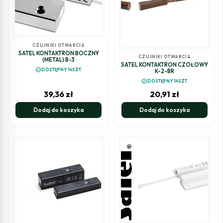
CZUJNIKI OTWARCIA
SATEL KONTAKTRON BOCZNY
CZUJNIKI OTWARCIA
(METAL) B-3
SATEL KONTAKTRON CZOŁOWY
check_circle
DOSTĘPNY 14SZT.
K-2-BR
check_circle
DOSTĘPNY 14SZT.
39,36
zł
20,91
zł
Dodaj do koszyka
Dodaj do koszyka