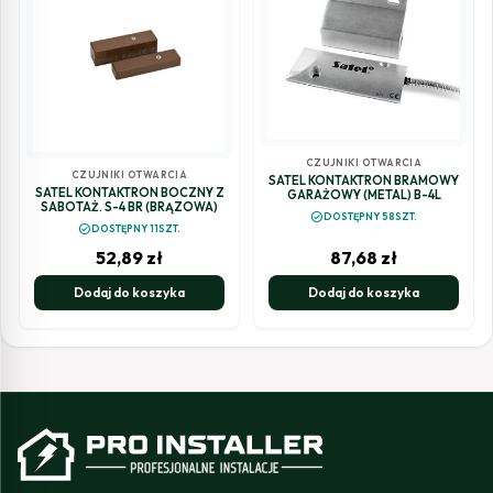
CZUJNIKI OTWARCIA
CZUJNIKI OTWARCIA
SATEL KONTAKTRON BRAMOWY
SATEL KONTAKTRON BOCZNY Z
GARAŻOWY (METAL) B-4L
SABOTAŻ. S-4 BR (BRĄZOWA)
check_circle
DOSTĘPNY 58SZT.
check_circle
DOSTĘPNY 11SZT.
52,89
zł
87,68
zł
Dodaj do koszyka
Dodaj do koszyka