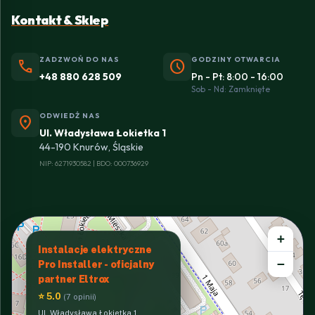
Kontakt & Sklep
ZADZWOŃ DO NAS
GODZINY OTWARCIA
phone
schedule
+48 880 628 509
Pn - Pt: 8:00 - 16:00
Sob - Nd: Zamknięte
ODWIEDŹ NAS
location_on
Ul. Władysława Łokietka 1
44-190 Knurów, Śląskie
NIP: 6271930582 | BDO: 000736929
+
Instalacje elektryczne
−
Pro Installer - oficjalny
partner Eltrox
⭐ 5.0
(7 opinii)
Ul. Władysława Łokietka 1