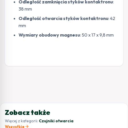
Odległość zamknięcia styków kontaktronu
:
38 mm
Odległość otwarcia styków kontaktronu
: 42
mm
Wymiary obudowy magnesu
: 50 x 17 x 9,8 mm
Zobacz także
Więcej z kategorii:
Czujniki otwarcia
arrow_forward
Wszystkie