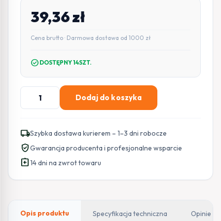
39,36
zł
Cena brutto · Darmowa dostawa od 1000 zł
check_circle
DOSTĘPNY 14SZT.
ilość
Dodaj do koszyka
SATEL
KONTAKTRON
BOCZNY
local_shipping
Szybka dostawa kurierem – 1–3 dni robocze
(METAL)
verified_user
Gwarancja producenta i profesjonalne wsparcie
B-
assignment_return
3
14 dni na zwrot towaru
Opis produktu
Specyfikacja techniczna
Opinie