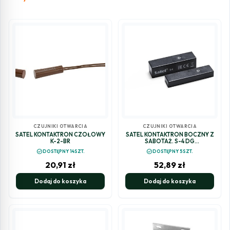
CZUJNIKI OTWARCIA
CZUJNIKI OTWARCIA
SATEL KONTAKTRON CZOŁOWY
SATEL KONTAKTRON BOCZNY Z
K-2-BR
SABOTAŻ. S-4 DG
(CIEMNOSZARY)
check_circle
check_circle
DOSTĘPNY 14SZT.
DOSTĘPNY 5SZT.
20,91
zł
52,89
zł
Dodaj do koszyka
Dodaj do koszyka