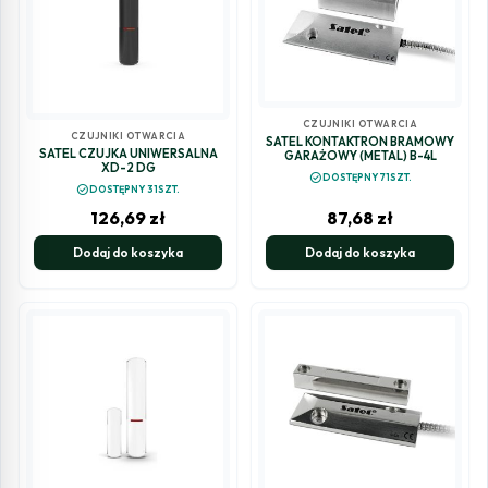
CZUJNIKI OTWARCIA
CZUJNIKI OTWARCIA
SATEL KONTAKTRON BRAMOWY
SATEL CZUJKA UNIWERSALNA
GARAŻOWY (METAL) B-4L
XD-2 DG
check_circle
DOSTĘPNY 71SZT.
check_circle
DOSTĘPNY 31SZT.
126,69
zł
87,68
zł
Dodaj do koszyka
Dodaj do koszyka