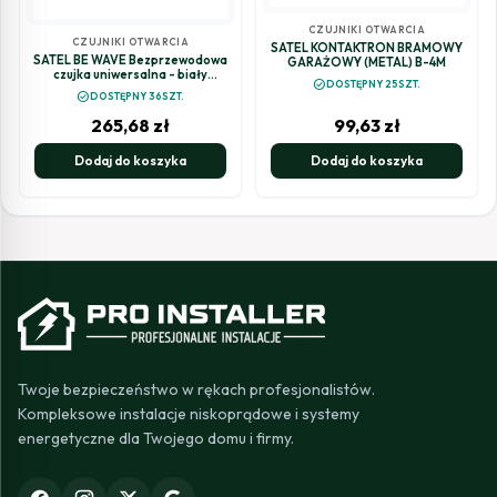
CZUJNIKI OTWARCIA
CZUJNIKI OTWARCIA
SATEL KONTAKTRON BRAMOWY
SATEL BE WAVE Bezprzewodowa
GARAŻOWY (METAL) B-4M
czujka uniwersalna - biały
check_circle
DOSTĘPNY 25SZT.
Multipurpose Detector AXD-
check_circle
DOSTĘPNY 36SZT.
200 ABAX2
265,68
zł
99,63
zł
Dodaj do koszyka
Dodaj do koszyka
Twoje bezpieczeństwo w rękach profesjonalistów.
Kompleksowe instalacje niskoprądowe i systemy
energetyczne dla Twojego domu i firmy.