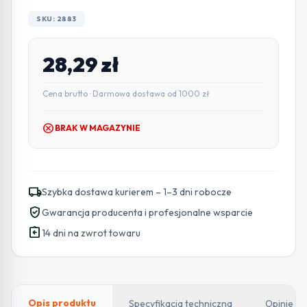
SKU: 2883
28,29
zł
Cena brutto · Darmowa dostawa od 1000 zł
cancel
BRAK W MAGAZYNIE
local_shipping
Szybka dostawa kurierem – 1–3 dni robocze
verified_user
Gwarancja producenta i profesjonalne wsparcie
assignment_return
14 dni na zwrot towaru
Opis produktu
Specyfikacja techniczna
Opinie