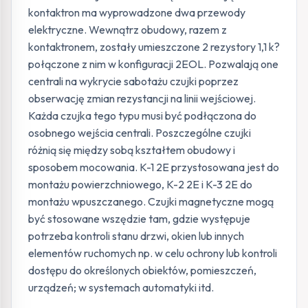
kontaktron ma wyprowadzone dwa przewody
elektryczne. Wewnątrz obudowy, razem z
kontaktronem, zostały umieszczone 2 rezystory 1,1 k?
połączone z nim w konfiguracji 2EOL. Pozwalają one
centrali na wykrycie sabotażu czujki poprzez
obserwację zmian rezystancji na linii wejściowej.
Każda czujka tego typu musi być podłączona do
osobnego wejścia centrali. Poszczególne czujki
różnią się między sobą kształtem obudowy i
sposobem mocowania. K-1 2E przystosowana jest do
montażu powierzchniowego, K-2 2E i K-3 2E do
montażu wpuszczanego. Czujki magnetyczne mogą
być stosowane wszędzie tam, gdzie występuje
potrzeba kontroli stanu drzwi, okien lub innych
elementów ruchomych np. w celu ochrony lub kontroli
dostępu do określonych obiektów, pomieszczeń,
urządzeń; w systemach automatyki itd.