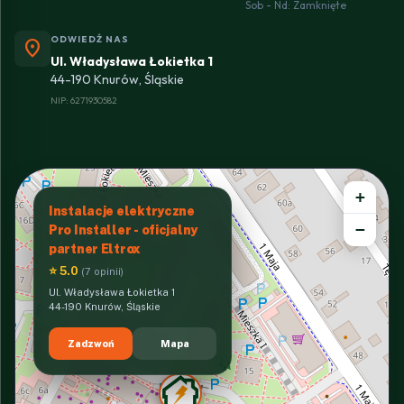
Sob - Nd: Zamknięte
ODWIEDŹ NAS
location_on
Ul. Władysława Łokietka 1
44-190 Knurów, Śląskie
NIP: 6271930582
+
Instalacje elektryczne
−
Pro Installer - oficjalny
partner Eltrox
⭐ 5.0
(7 opinii)
Ul. Władysława Łokietka 1
44-190 Knurów, Śląskie
Zadzwoń
Mapa