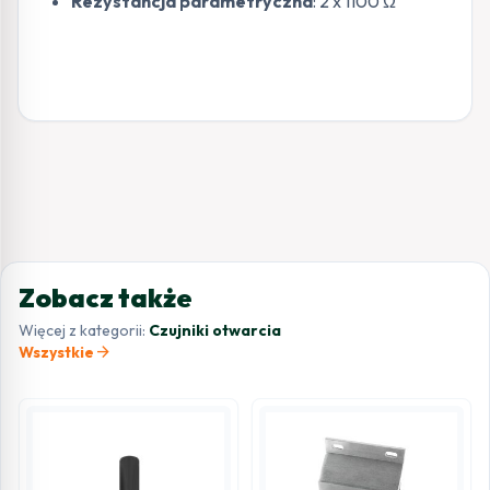
Rezystancja parametryczna
: 2 x 1100 Ω
Zobacz także
Więcej z kategorii:
Czujniki otwarcia
arrow_forward
Wszystkie