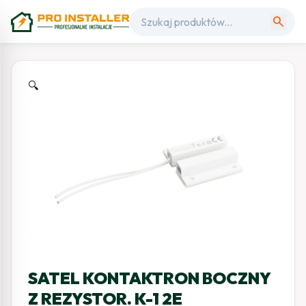
search
🔍
SATEL KONTAKTRON BOCZNY
Z REZYSTOR. K-1 2E