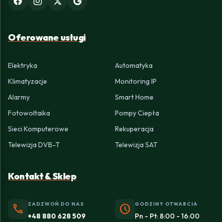
Oferowane usługi
Elektryka
Automatyka
Klimatyzacje
Monitoring IP
Alarmy
Smart Home
Fotowoltaika
Pompy Ciepła
Sieci Komputerowe
Rekuperacja
Telewizja DVB-T
Telewizja SAT
Kontakt & Sklep
ZADZWOŃ DO NAS
GODZINY OTWARCIA
phone
schedule
+48 880 628 509
Pn - Pt: 8:00 - 16:00