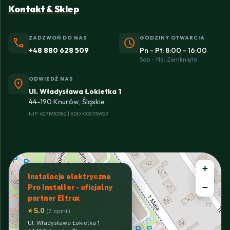
Kontakt & Sklep
ZADZWOŃ DO NAS
GODZINY OTWARCIA
phone
schedule
+48 880 628 509
Pn - Pt: 8:00 - 16:00
Sob - Nd: Zamknięte
ODWIEDŹ NAS
location_on
Ul. Władysława Łokietka 1
44-190 Knurów, Śląskie
NIP: 6271930582 | BDO: 000736929
+
Instalacje elektryczne
−
Pro Installer - oficjalny
partner Eltrox
⭐ 5.0
(7 opinii)
Ul. Władysława Łokietka 1