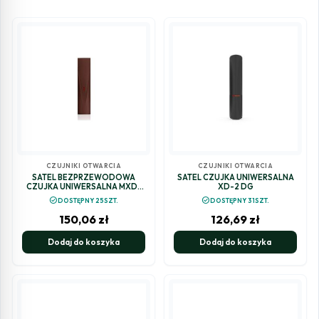
CZUJNIKI OTWARCIA
CZUJNIKI OTWARCIA
SATEL BEZPRZEWODOWA
SATEL CZUJKA UNIWERSALNA
CZUJKA UNIWERSALNA MXD-
XD-2 DG
300 BR (BRĄZOWA)
check_circle
check_circle
DOSTĘPNY 25SZT.
DOSTĘPNY 31SZT.
150,06
zł
126,69
zł
Dodaj do koszyka
Dodaj do koszyka