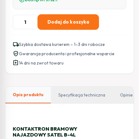
ilość
Dodaj do koszyka
SATEL
KONTAKTRON
BRAMOWY
local_shipping
Szybka dostawa kurierem – 1–3 dni robocze
GARAŻOWY
verified_user
Gwarancja producenta i profesjonalne wsparcie
(METAL)
assignment_return
B-
14 dni na zwrot towaru
4L
Opis produktu
Specyfikacja techniczna
Opinie
KONTAKTRON BRAMOWY
NAJAZDOWY SATEL B-4L