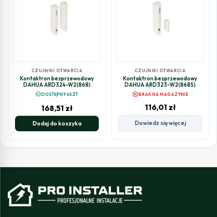
CZUJNIKI OTWARCIA
CZUJNIKI OTWARCIA
Kontaktron bezprzewodowy
Kontaktron bezprzewodowy
DAHUA ARD324-W2(868)
DAHUA ARD323-W2(868S)
cancel
check_circle
DOSTĘPNY 4SZT.
BRAK NA MAGAZYNIE
116,01
zł
168,51
zł
Dowiedz się więcej
Dodaj do koszyka