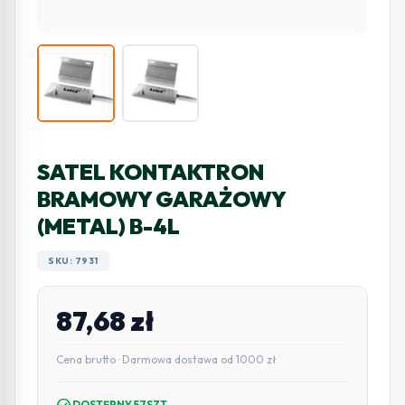
SATEL KONTAKTRON
BRAMOWY GARAŻOWY
(METAL) B-4L
SKU: 7931
87,68
zł
Cena brutto · Darmowa dostawa od 1000 zł
check_circle
DOSTĘPNY 57SZT.