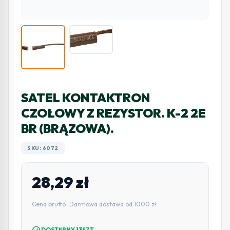
SATEL KONTAKTRON
CZOŁOWY Z REZYSTOR. K-2 2E
BR (BRĄZOWA).
SKU: 6072
28,29
zł
Cena brutto · Darmowa dostawa od 1000 zł
check_circle
DOSTĘPNY 13SZT.