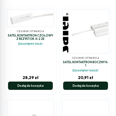
CZUJNIKI OTWARCIA
SATEL KONTAKTRON CZOŁOWY
Z REZYSTOR. K-2 2E
check_circle
DOSTĘPNY 39SZT.
CZUJNIKI OTWARCIA
SATEL KONTAKTRON BOCZNY K-
1
check_circle
DOSTĘPNY 100SZT.
28,29
zł
20,91
zł
Dodaj do koszyka
Dodaj do koszyka