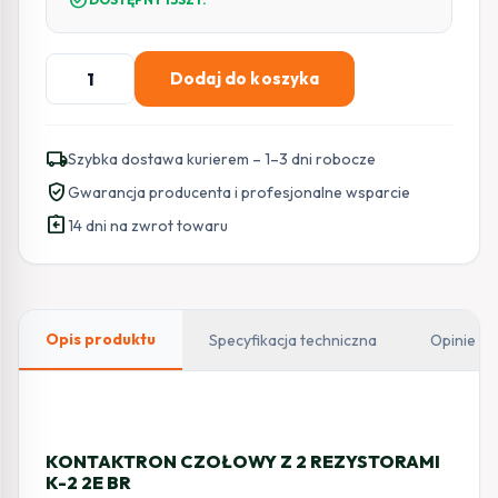
ilość
Dodaj do koszyka
SATEL
KONTAKTRON
CZOŁOWY
local_shipping
Szybka dostawa kurierem – 1–3 dni robocze
Z
verified_user
Gwarancja producenta i profesjonalne wsparcie
REZYSTOR.
assignment_return
K-
14 dni na zwrot towaru
2
2E
BR
(BRĄZOWA).
Opis produktu
Specyfikacja techniczna
Opinie
KONTAKTRON CZOŁOWY Z 2 REZYSTORAMI
K-2 2E BR