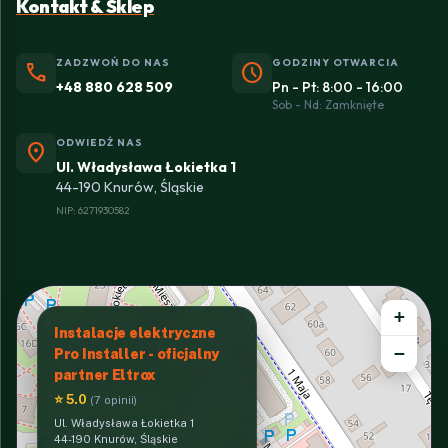
Kontakt & Sklep
ZADZWOŃ DO NAS
GODZINY OTWARCIA
phone
schedule
+48 880 628 509
Pn - Pt: 8:00 - 16:00
Sob - Nd: Zamknięte
ODWIEDŹ NAS
location_on
Ul. Władysława Łokietka 1
44-190 Knurów, Śląskie
NIP: 6271930582
+
Instalacje elektryczne
−
Pro Installer - oficjalny
partner Eltrox
⭐ 5.0
(7 opinii)
Ul. Władysława Łokietka 1
44-190 Knurów, Śląskie