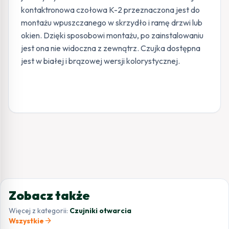
kontaktronowa czołowa K-2 przeznaczona jest do
montażu wpuszczanego w skrzydło i ramę drzwi lub
okien. Dzięki sposobowi montażu, po zainstalowaniu
jest ona nie widoczna z zewnątrz. Czujka dostępna
jest w białej i brązowej wersji kolorystycznej.
Zobacz także
Więcej z kategorii:
Czujniki otwarcia
arrow_forward
Wszystkie