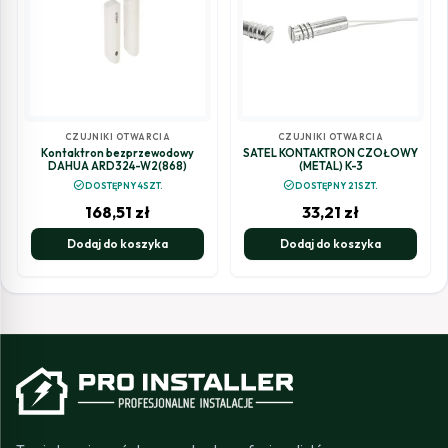
CZUJNIKI OTWARCIA
CZUJNIKI OTWARCIA
Kontaktron bezprzewodowy
SATEL KONTAKTRON CZOŁOWY
DAHUA ARD324-W2(868)
(METAL) K-3
check_circle
check_circle
DOSTĘPNY 4SZT.
DOSTĘPNY 21SZT.
168,51
zł
33,21
zł
Dodaj do koszyka
Dodaj do koszyka