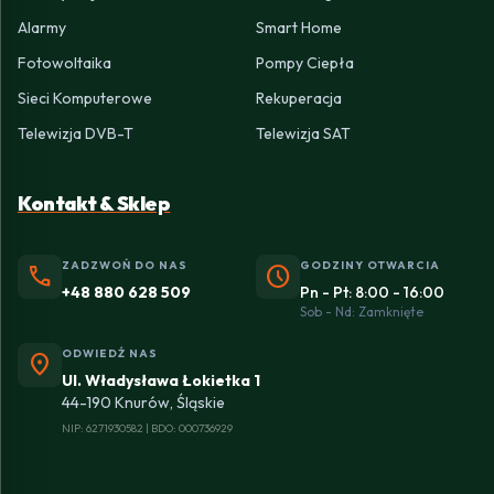
Alarmy
Smart Home
Fotowoltaika
Pompy Ciepła
Sieci Komputerowe
Rekuperacja
Telewizja DVB-T
Telewizja SAT
Kontakt & Sklep
ZADZWOŃ DO NAS
GODZINY OTWARCIA
phone
schedule
+48 880 628 509
Pn - Pt: 8:00 - 16:00
Sob - Nd: Zamknięte
ODWIEDŹ NAS
location_on
Ul. Władysława Łokietka 1
44-190 Knurów, Śląskie
NIP: 6271930582 | BDO: 000736929