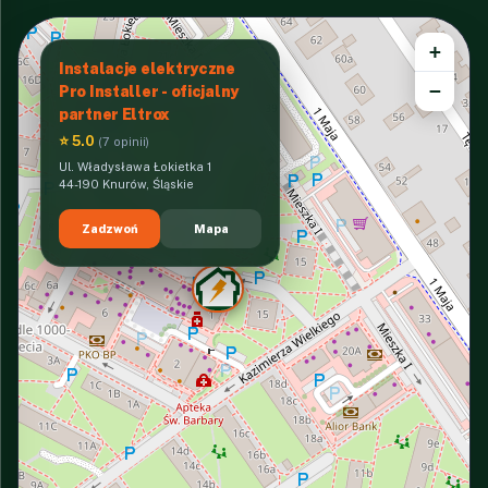
+
Instalacje elektryczne
−
Pro Installer - oficjalny
partner Eltrox
⭐ 5.0
(7 opinii)
Ul. Władysława Łokietka 1
44-190 Knurów, Śląskie
Zadzwoń
Mapa