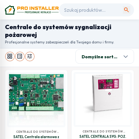
search
Centrale do systemów sygnalizacji
pożarowej
Profesjonalne systemy zabezpieczeń dla Twojego domu i firmy.
grid_view
list_alt
tune
CENTRALE DO SYSTEMÓW
CENTRALE DO SYSTEMÓW
SYGNALIZACJI POŻAROWEJ
SYGNALIZACJI POŻAROWEJ
SATEL CENTRALA SYG. POŻ.
SATEL Centrala alarmowa z