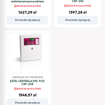
CSP-204
wielokanałowym modułem
komunikacyjnym PSTN/GSM-
cancel
cancel
BRAK NA MAGAZYNIE
BRAK NA MAGAZYNIE
LTE/ETH VERSA Plus LTE
1627,29
zł
1397,28
zł
Dowiedz się więcej
Dowiedz się więcej
CENTRALE DO SYSTEMÓW
SYGNALIZACJI POŻAROWEJ
SATEL CENTRALA SYG. POŻ.
CSP-208
cancel
BRAK NA MAGAZYNIE
1548,57
zł
Dowiedz się więcej