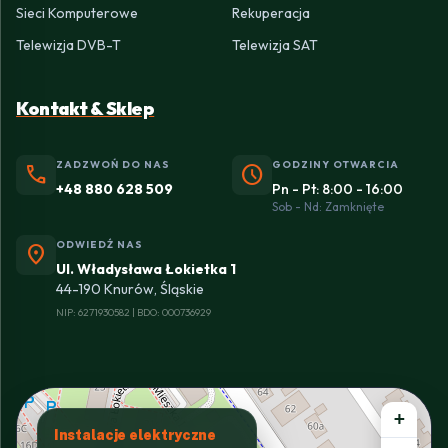
Sieci Komputerowe
Rekuperacja
Telewizja DVB-T
Telewizja SAT
Kontakt & Sklep
ZADZWOŃ DO NAS
GODZINY OTWARCIA
phone
schedule
+48 880 628 509
Pn - Pt: 8:00 - 16:00
Sob - Nd: Zamknięte
ODWIEDŹ NAS
location_on
Ul. Władysława Łokietka 1
44-190 Knurów, Śląskie
NIP: 6271930582 | BDO: 000736929
+
Instalacje elektryczne