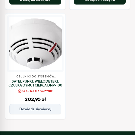
CZUJNIKI DO SYSTEMÓW
SYGNALIZACJI POŻAROWEJ
SATEL PUNKT. WIELODETEKT.
CZUJKA DYMU I CIEPŁA DMP-100
cancel
BRAK NA MAGAZYNIE
202,95
zł
Dowiedz się więcej