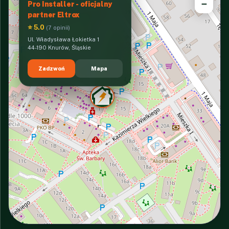
−
Pro Installer - oficjalny
partner Eltrox
⭐ 5.0
(7 opinii)
Ul. Władysława Łokietka 1
44-190 Knurów, Śląskie
Zadzwoń
Mapa
INTERACTIVE VIEW