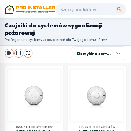
search
Czujniki do systemów sygnalizacji
pożarowej
Profesjonalne systemy zabezpieczeń dla Twojego domu i firmy.
grid_view
list_alt
tune
CZUJNIKI DO SYSTEMÓW
CZUJNIKI DO SYSTEMÓW
SYGNALIZACJI POŻAROWEJ
SYGNALIZACJI POŻAROWEJ