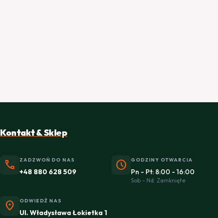
Kontakt & Sklep
ZADZWOŃ DO NAS
GODZINY OTWARCIA
phone
schedule
+48 880 628 509
Pn - Pt: 8:00 - 16:00
Sob - Nd: Zamknięte
ODWIEDŹ NAS
location_on
Ul. Władysława Łokietka 1