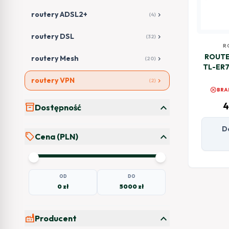
routery ADSL2+
chevron_right
(4)
routery DSL
chevron_right
(32)
R
ROUTE
routery Mesh
chevron_right
(20)
TL-ER7
routery VPN
chevron_right
(2)
cancel
BRA
expand_more
4
inventory_2
Dostępność
D
expand_more
sell
Cena (PLN)
OD
DO
0 zł
5000 zł
expand_more
factory
Producent