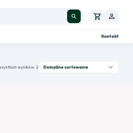
shopping_cart
person
search
Kontakt
szystkich wyników: 2