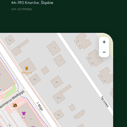
44-190 Knurów, Śląskie
NIP: 6271930582
+
−