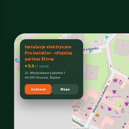
Instalacje elektryczne
Pro Installer - oficjalny
partner Eltrox
⭐ 5.0
(7 opinii)
Ul. Władysława Łokietka 1
44-190 Knurów, Śląskie
Zadzwoń
Mapa