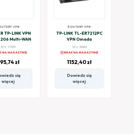
OUTERY VPN
ROUTERY VPN
R TP-LINK VPN
TP-LINK TL-ER7212PC
206 Multi-WAN
VPN Omada
SKU: 27960
SKU: 36886
cancel
K NA MAGAZYNIE
BRAK NA MAGAZYNIE
95,74
zł
1152,40
zł
owiedz się
Dowiedz się
więcej
więcej