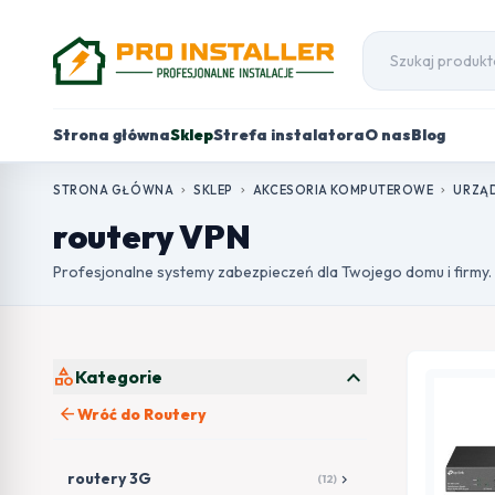
Strona główna
Sklep
Strefa instalatora
O nas
Blog
STRONA GŁÓWNA
SKLEP
AKCESORIA KOMPUTEROWE
URZĄD
chevron_right
chevron_right
chevron_right
routery VPN
Profesjonalne systemy zabezpieczeń dla Twojego domu i firmy.
expand_more
category
Kategorie
arrow_back
Wróć do Routery
routery 3G
chevron_right
(12)