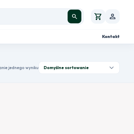
shopping_cart
person
search
Kontakt
anie jednego wyniku