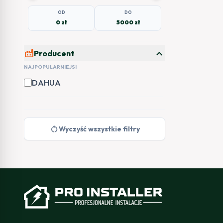
OD
DO
0 zł
5000 zł
expand_more
factory
Producent
NAJPOPULARNIEJSI
DAHUA
restart_alt
Wyczyść wszystkie filtry