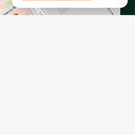
INTERACTIVE VIEW
PRYWATNOŚCI
REGULAMIN
CENNIK DOSTAW
ZWROTY I REKLAMACJE
 2026 PROINSTALLER.PL - KNURÓW. WSZYSTKIE PRAWA ZASTRZEŻONE.