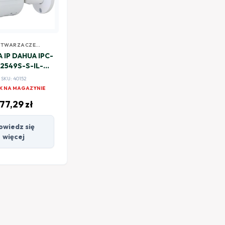
TWARZACZE
LTIMEDIALNE
 IP DAHUA IPC-
2549S-S-IL-
0280B
SKU: 40152
K NA MAGAZYNIE
77,29
zł
owiedz się
więcej