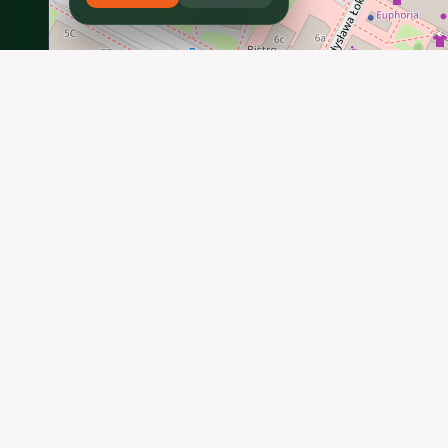
SZYBKIE I BEZPIECZNE PŁATNOŚCI