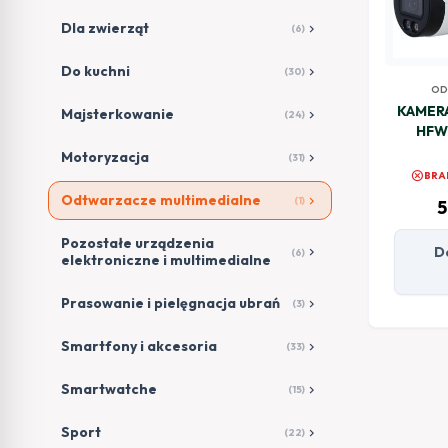
Dla zwierząt
chevron_right
(6)
Do kuchni
chevron_right
(30)
OD
MU
KAMERA
Majsterkowanie
chevron_right
(24)
HFW
Motoryzacja
chevron_right
(31)
cancel
BRA
Odtwarzacze multimedialne
chevron_right
(1)
5
Pozostałe urządzenia
D
chevron_right
(6)
elektroniczne i multimedialne
Prasowanie i pielęgnacja ubrań
chevron_right
(3)
Smartfony i akcesoria
chevron_right
(33)
Smartwatche
chevron_right
(15)
Sport
chevron_right
(22)