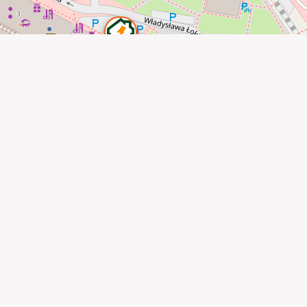
POLITYKA 
©