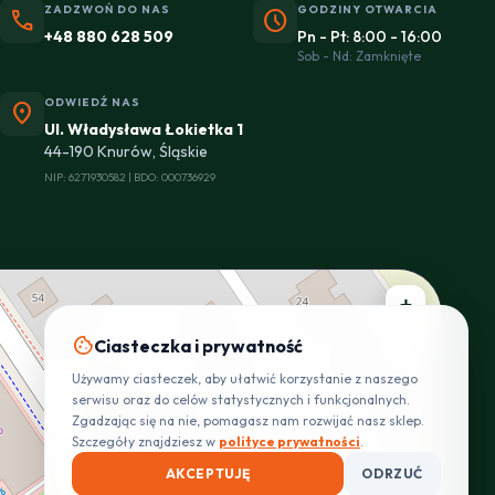
ZADZWOŃ DO NAS
GODZINY OTWARCIA
phone
schedule
+48 880 628 509
Pn - Pt: 8:00 - 16:00
Sob - Nd: Zamknięte
ODWIEDŹ NAS
location_on
Ul. Władysława Łokietka 1
44-190 Knurów, Śląskie
NIP: 6271930582 | BDO: 000736929
+
cookie
−
Ciasteczka i prywatność
Używamy ciasteczek, aby ułatwić korzystanie z naszego
serwisu oraz do celów statystycznych i funkcjonalnych.
Zgadzając się na nie, pomagasz nam rozwijać nasz sklep.
Szczegóły znajdziesz w
polityce prywatności
.
AKCEPTUJĘ
ODRZUĆ