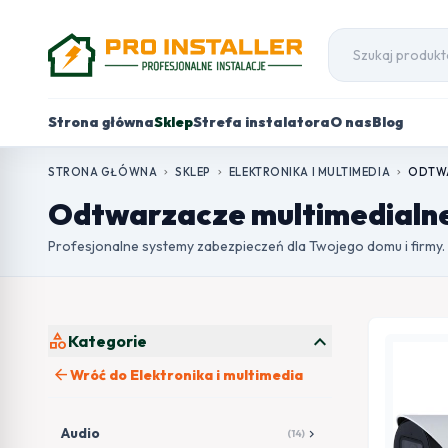
Strona główna
Sklep
Strefa instalatora
O nas
Blog
STRONA GŁÓWNA
SKLEP
ELEKTRONIKA I MULTIMEDIA
ODTWA
chevron_right
chevron_right
chevron_right
Odtwarzacze multimedialn
Profesjonalne systemy zabezpieczeń dla Twojego domu i firmy.
expand_more
category
Kategorie
arrow_back
Wróć do Elektronika i multimedia
Audio
chevron_right
(14)