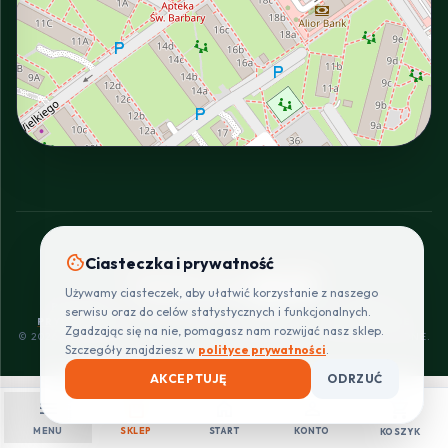
INTERACTIVE VIEW
cookie
Ciasteczka i prywatność
SZYBKIE I BEZPIECZNE PŁATNOŚCI
Używamy ciasteczek, aby ułatwić korzystanie z naszego
POLITYKA
REGULAMIN
CENNIK
ZWROTY I
serwisu oraz do celów statystycznych i funkcjonalnych.
PRYWATNOŚCI
DOSTAW
REKLAMACJE
Zgadzając się na nie, pomagasz nam rozwijać nasz sklep.
© 2026 PROINSTALLER.PL - KNURÓW. WSZYSTKIE PRAWA ZASTRZEŻONE.
Szczegóły znajdziesz w
polityce prywatności
.
AKCEPTUJĘ
ODRZUĆ
menu
shopping_bag
home
person
shopping_cart
MENU
SKLEP
START
KONTO
KOSZYK