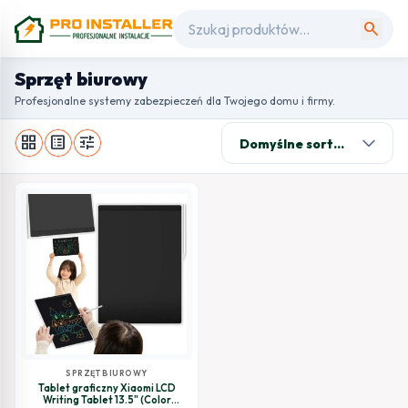
search
Sprzęt biurowy
Profesjonalne systemy zabezpieczeń dla Twojego domu i firmy.
grid_view
list_alt
tune
SPRZĘT BIUROWY
Tablet graficzny Xiaomi LCD
Writing Tablet 13.5" (Color