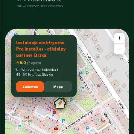
NIP: 6271930582 | BDO: 000736929
+
Instalacje elektryczne
−
Pro Installer - oficjalny
partner Eltrox
⭐ 5.0
(7 opinii)
Ul. Władysława Łokietka 1
44-190 Knurów, Śląskie
Zadzwoń
Mapa