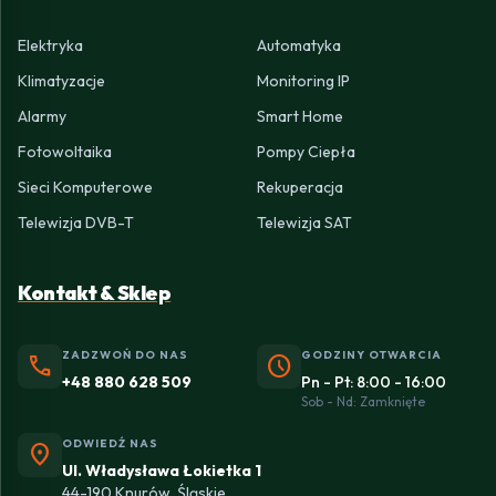
Elektryka
Automatyka
Klimatyzacje
Monitoring IP
Alarmy
Smart Home
Fotowoltaika
Pompy Ciepła
Sieci Komputerowe
Rekuperacja
Telewizja DVB-T
Telewizja SAT
Kontakt & Sklep
ZADZWOŃ DO NAS
GODZINY OTWARCIA
phone
schedule
+48 880 628 509
Pn - Pt: 8:00 - 16:00
Sob - Nd: Zamknięte
ODWIEDŹ NAS
location_on
Ul. Władysława Łokietka 1
44-190 Knurów, Śląskie