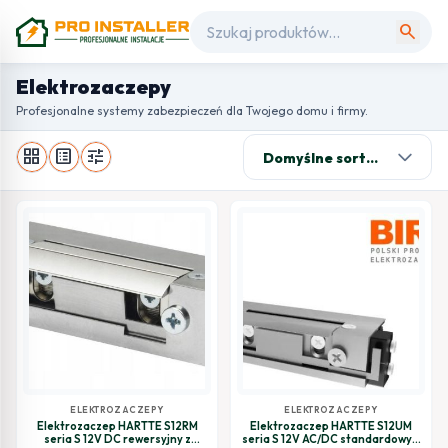
search
Elektrozaczepy
Profesjonalne systemy zabezpieczeń dla Twojego domu i firmy.
grid_view
list_alt
tune
ELEKTROZACZEPY
ELEKTROZACZEPY
Elektrozaczep HARTTE S12RM
Elektrozaczep HARTTE S12UM
seria S 12V DC rewersyjny z
seria S 12V AC/DC standardowy z