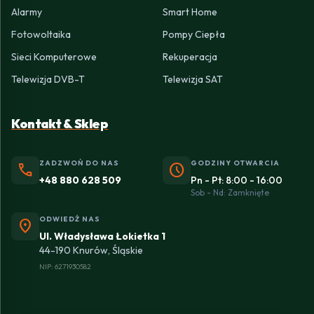
Alarmy
Smart Home
Fotowoltaika
Pompy Ciepła
Sieci Komputerowe
Rekuperacja
Telewizja DVB-T
Telewizja SAT
Kontakt & Sklep
ZADZWOŃ DO NAS
GODZINY OTWARCIA
phone
schedule
+48 880 628 509
Pn - Pt: 8:00 - 16:00
Sob - Nd: Zamknięte
ODWIEDŹ NAS
location_on
Ul. Władysława Łokietka 1
44-190 Knurów, Śląskie
NIP: 6271930582