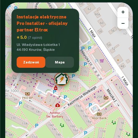
+
Instalacje elektryczne
−
Pro Installer - oficjalny
partner Eltrox
⭐ 5.0
(7 opinii)
Ul. Władysława Łokietka 1
44-190 Knurów, Śląskie
Zadzwoń
Mapa