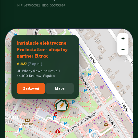
NIP: 6271930582 | BDO: 000736929
+
Instalacje elektryczne
−
Pro Installer - oficjalny
partner Eltrox
⭐ 5.0
(7 opinii)
Ul. Władysława Łokietka 1
44-190 Knurów, Śląskie
Zadzwoń
Mapa