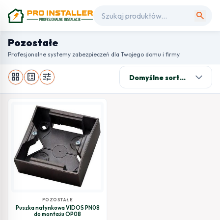
search
Pozostałe
Profesjonalne systemy zabezpieczeń dla Twojego domu i firmy.
grid_view
list_alt
tune
POZOSTAŁE
Puszka natynkowa VIDOS PN08
do montażu OP08