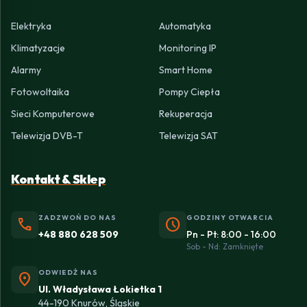
Elektryka
Automatyka
Klimatyzacje
Monitoring IP
Alarmy
Smart Home
Fotowoltaika
Pompy Ciepła
Sieci Komputerowe
Rekuperacja
Telewizja DVB-T
Telewizja SAT
Kontakt & Sklep
ZADZWOŃ DO NAS
GODZINY OTWARCIA
phone
schedule
+48 880 628 509
Pn - Pt: 8:00 - 16:00
Sob - Nd: Zamknięte
ODWIEDŹ NAS
location_on
Ul. Władysława Łokietka 1
44-190 Knurów, Śląskie