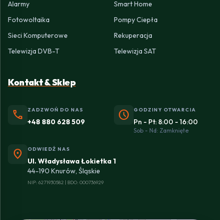
Alarmy
Smart Home
Fotowoltaika
Pompy Ciepła
Sieci Komputerowe
Rekuperacja
Telewizja DVB-T
Telewizja SAT
Kontakt & Sklep
ZADZWOŃ DO NAS
GODZINY OTWARCIA
phone
schedule
+48 880 628 509
Pn - Pt: 8:00 - 16:00
Sob - Nd: Zamknięte
ODWIEDŹ NAS
location_on
Ul. Władysława Łokietka 1
44-190 Knurów, Śląskie
NIP: 6271930582 | BDO: 000736929