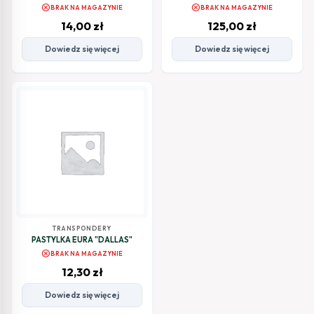
soczewka
cancel
cancel
BRAK NA MAGAZYNIE
BRAK NA MAGAZYNIE
14,00
zł
125,00
zł
Dowiedz się więcej
Dowiedz się więcej
TRANSPONDERY
PASTYLKA EURA "DALLAS"
cancel
BRAK NA MAGAZYNIE
12,30
zł
Dowiedz się więcej