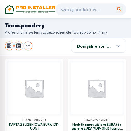
search
Transpondery
Profesjonalne systemy zabezpieczeń dla Twojego domu i firmy.
grid_view
list_alt
tune
TRANSPONDERY
TRANSPONDERY
KARTA ZBLIŻENIOWA EURA IDK-
Moduł kamery wizjera EURA (do
00G1
wizjera EURA VDP-01c1) taśma +