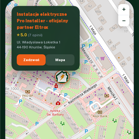
+
Instalacje elektryczne
−
Pro Installer - oficjalny
partner Eltrox
⭐ 5.0
(7 opinii)
Ul. Władysława Łokietka 1
44-190 Knurów, Śląskie
Zadzwoń
Mapa