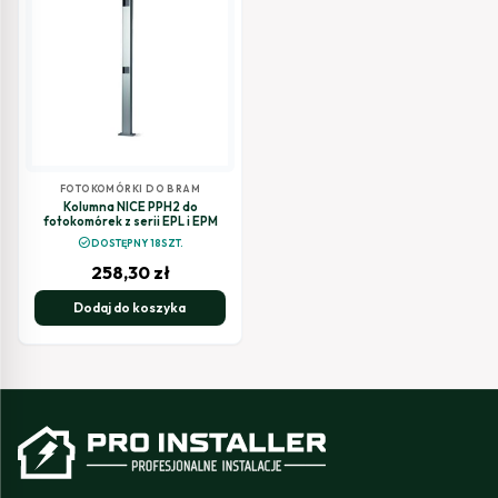
FOTOKOMÓRKI DO BRAM
Kolumna NICE PPH2 do
fotokomórek z serii EPL i EPM
check_circle
DOSTĘPNY 18SZT.
258,30
zł
Dodaj do koszyka