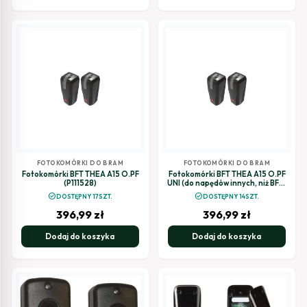
FOTOKOMÓRKI DO BRAM
FOTOKOMÓRKI DO BRAM
Fotokomórki BFT THEA A15 O.PF
Fotokomórki BFT THEA A15 O.PF
(P111528)
UNI (do napędów innych, niż BFT)
(P111714)
check_circle
check_circle
DOSTĘPNY 17SZT.
DOSTĘPNY 14SZT.
396,99
zł
396,99
zł
Dodaj do koszyka
Dodaj do koszyka