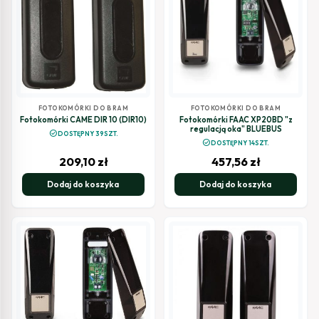
FOTOKOMÓRKI DO BRAM
FOTOKOMÓRKI DO BRAM
Fotokomórki CAME DIR 10 (DIR10)
Fotokomórki FAAC XP20BD "z
regulacją oka" BLUEBUS
check_circle
DOSTĘPNY 39SZT.
check_circle
DOSTĘPNY 14SZT.
209,10
zł
457,56
zł
Dodaj do koszyka
Dodaj do koszyka