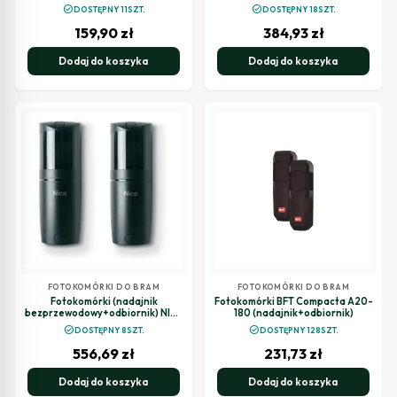
check_circle
check_circle
DOSTĘPNY 11SZT.
DOSTĘPNY 18SZT.
159,90
zł
384,93
zł
Dodaj do koszyka
Dodaj do koszyka
FOTOKOMÓRKI DO BRAM
FOTOKOMÓRKI DO BRAM
Fotokomórki (nadajnik
Fotokomórki BFT Compacta A20-
bezprzewodowy+odbiornik) NICE
180 (nadajnik+odbiornik)
FT210B
check_circle
check_circle
DOSTĘPNY 8SZT.
DOSTĘPNY 128SZT.
556,69
zł
231,73
zł
Dodaj do koszyka
Dodaj do koszyka