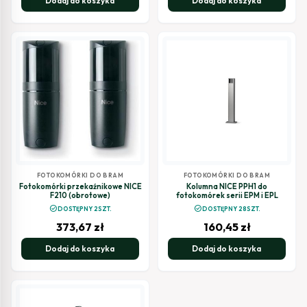
Dodaj do koszyka
Dodaj do koszyka
FOTOKOMÓRKI DO BRAM
FOTOKOMÓRKI DO BRAM
Fotokomórki przekaźnikowe NICE
Kolumna NICE PPH1 do
F210 (obrotowe)
fotokomórek serii EPM i EPL
check_circle
check_circle
DOSTĘPNY 2SZT.
DOSTĘPNY 28SZT.
373,67
zł
160,45
zł
Dodaj do koszyka
Dodaj do koszyka