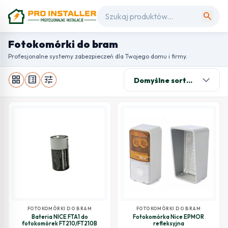
search
Fotokomórki do bram
Profesjonalne systemy zabezpieczeń dla Twojego domu i firmy.
grid_view
list_alt
tune
FOTOKOMÓRKI DO BRAM
FOTOKOMÓRKI DO BRAM
Bateria NICE FTA1 do
Fotokomórka Nice EPMOR
fotokomórek FT210/FT210B
refleksyjna