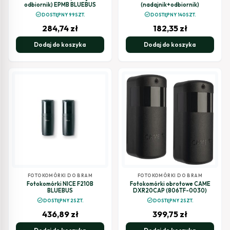
odbiornik) EPMB BLUEBUS
(nadajnik+odbiornik)
check_circle
check_circle
DOSTĘPNY 99SZT.
DOSTĘPNY 140SZT.
284,74
zł
182,35
zł
Dodaj do koszyka
Dodaj do koszyka
FOTOKOMÓRKI DO BRAM
FOTOKOMÓRKI DO BRAM
Fotokomórki NICE F210B
Fotokomórki obrotowe CAME
BLUEBUS
DXR20CAP (806TF-0030)
check_circle
check_circle
DOSTĘPNY 2SZT.
DOSTĘPNY 2SZT.
436,89
zł
399,75
zł