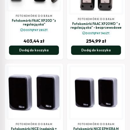
FOTOKOMÓRKI DO BRAM
FOTOKOMÓRKI DO BRAM
Fotokomórki FAAC XP20D "z
Fotokomórki FAAC XP20WD " z
regulacją oka"
regulacją oka" - bezprzewodowe
check_circle
DOSTĘPNY 28SZT.
check_circle
DOSTĘPNY 34SZT.
403,44
zł
254,99
zł
Dodaj do koszyka
Dodaj do koszyka
FOTOKOMÓRKI DO BRAM
FOTOKOMÓRKI DO BRAM
Fotokomórki NICE (nadajnik +
Fotokomórki NICE EPM ERA M