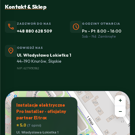
Kontakt & Sklep
ZADZWOŃ DO NAS
GODZINY OTWARCIA
phone
schedule
+48 880 628 509
Pn - Pt: 8:00 - 16:00
Sob - Nd: Zamknięte
ODWIEDŹ NAS
location_on
Ul. Władysława Łokietka 1
44-190 Knurów, Śląskie
NIP: 6271930582
+
Instalacje elektryczne
−
Pro Installer - oficjalny
partner Eltrox
⭐ 5.0
(7 opinii)
Ul. Władysława Łokietka 1