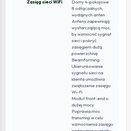
Zasięg sieci WiFi
Domy 4-pokojowe
8 odłączalnych,
wydajnych anten
Anteny zapewniają
wystarczającą moc,
by wzmocnić sygnał
sieci i pokryć
zasięgiem dużą
powierzchnię
Beamforming
Ukierunkowanie
sygnału sieci na
klienta umożliwia
zwiększenie zasięgu
Wi-Fi
Moduł front-end o
dużej mocy
Poprawia moc
transmisji w celu
wzmocnienia zasięgu
nadawania sygnału