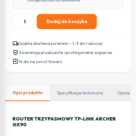
Dostępność 4 dni od zamówienia
ilość
Dodaj do koszyka
ROUTER
TRZYPASMOWY
TP-
local_shipping
Szybka dostawa kurierem – 1–3 dni robocze
LINK
verified_user
Gwarancja producenta i profesjonalne wsparcie
ARCHER
assignment_return
GX90
14 dni na zwrot towaru
Opis produktu
Specyfikacja techniczna
Opinie
ROUTER TRZYPASMOWY TP-LINK ARCHER
GX90