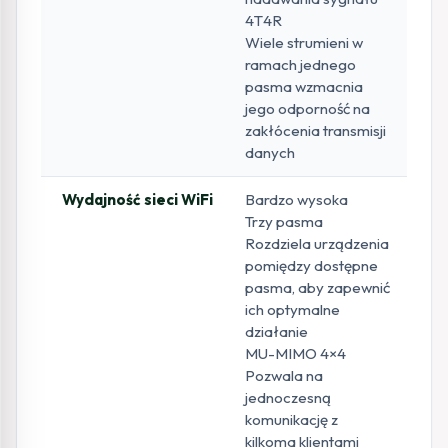
4T4R
Wiele strumieni w
ramach jednego
pasma wzmacnia
jego odporność na
zakłócenia transmisji
danych
Wydajność sieci WiFi
Bardzo wysoka
Trzy pasma
Rozdziela urządzenia
pomiędzy dostępne
pasma, aby zapewnić
ich optymalne
działanie
MU-MIMO 4×4
Pozwala na
jednoczesną
komunikację z
kilkoma klientami