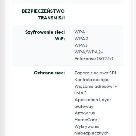
BEZPIECZEŃSTWO
TRANSMISJI
WPA
Szyfrowanie sieci
WPA2
WiFi
WPA3
WPA/WPA2-
Enterprise (802.1x)
Ochrona sieci
Zapora sieciowa SPI
Kontrola dostępu
Wiązanie adresów IP
i MAC
Application Layer
Gateway
Antywirus
HomeCare™
Wykrywanie
niebezpiecznych