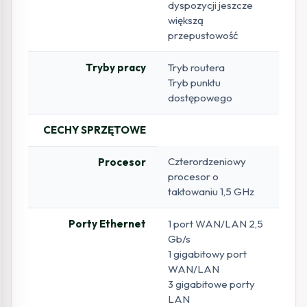
dyspozycji jeszcze
większą
przepustowość
Tryby pracy
Tryb routera
Tryb punktu
dostępowego
CECHY SPRZĘTOWE
Czterordzeniowy
Procesor
procesor o
taktowaniu 1,5 GHz
Porty Ethernet
1 port WAN/LAN 2,5
Gb/s
1 gigabitowy port
WAN/LAN
3 gigabitowe porty
LAN