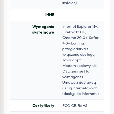
instalacji
INNE
Internet Explorer 11+,
Wymagania
Firefox 12.0+,
systemowe
Chrome 20.0+, Safari
4.0+ lub inna
przeglądarka z
włączoną obsługą
JavaScript
Modem kablowy lub
DSL (jeśli jest to
wymagane)
Umowa z dostawcą
usług internetowych
(dostęp do Internetu)
Certyfikaty
FCC, CE, RoHS