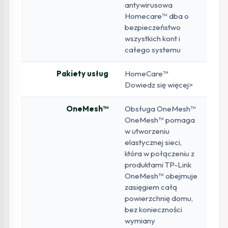
antywirusowa
Homecare™ dba o
bezpieczeństwo
wszystkich kont i
całego systemu
Pakiety usług
HomeCare™
Dowiedz się więcej>
OneMesh™
Obsługa OneMesh™
OneMesh™ pomaga
w utworzeniu
elastycznej sieci,
która w połączeniu z
produktami TP-Link
OneMesh™ obejmuje
zasięgiem całą
powierzchnię domu,
bez konieczności
wymiany