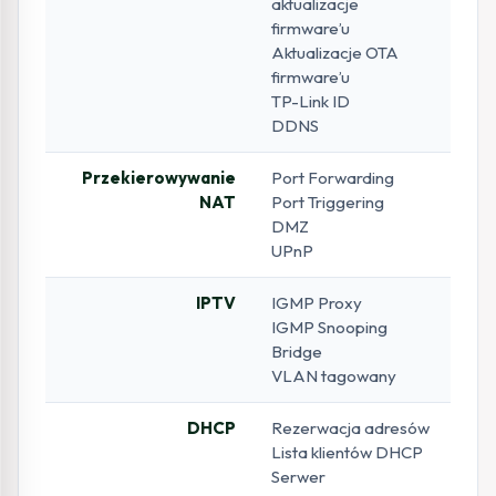
aktualizacje
firmware’u
Aktualizacje OTA
firmware’u
TP-Link ID
DDNS
Przekierowywanie
Port Forwarding
NAT
Port Triggering
DMZ
UPnP
IPTV
IGMP Proxy
IGMP Snooping
Bridge
VLAN tagowany
DHCP
Rezerwacja adresów
Lista klientów DHCP
Serwer