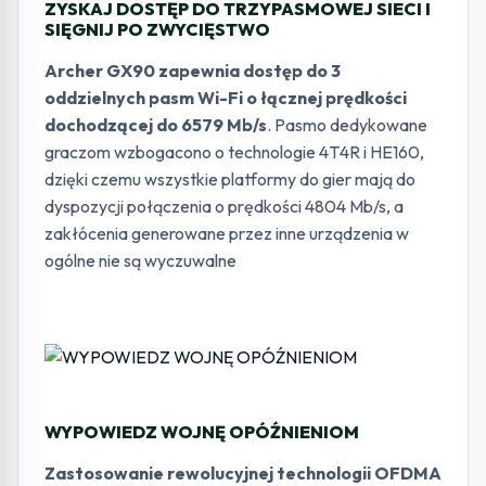
ZYSKAJ DOSTĘP DO TRZYPASMOWEJ SIECI I
SIĘGNIJ PO ZWYCIĘSTWO
Archer GX90 zapewnia dostęp do 3
oddzielnych pasm Wi-Fi o łącznej prędkości
dochodzącej do 6579 Mb/s
. Pasmo dedykowane
graczom wzbogacono o technologie 4T4R i HE160,
dzięki czemu wszystkie platformy do gier mają do
dyspozycji połączenia o prędkości 4804 Mb/s, a
zakłócenia generowane przez inne urządzenia w
ogólne nie są wyczuwalne
WYPOWIEDZ WOJNĘ OPÓŹNIENIOM
Zastosowanie rewolucyjnej technologii OFDMA