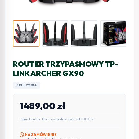
ROUTER TRZYPASMOWY TP-
LINK ARCHER GX90
SKU: 29104
1489,00
zł
Cena brutto · Darmowa dostawa od 1000 zł
schedule
NA ZAMÓWIENIE