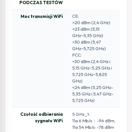
PODCZAS TESTÓW
CE:
Moc transmisji WiFi
<20 dBm (2,4 GHz)
<23 dBm (5,15
GHz~5,35 GHz)
<30 dBm (5,47
GHz~5,725 GHz)
FCC:
<30 dBm (2,4 GHz i
5,15 GHz~5,25 GHz i
5,725 GHz~5,825
GHz)
<24 dBm (5,25 GHz-
5,35 GHz i 5,47 GHz-
5,725 GHz)
Czułość odbierania
5 GHz_1:
sygnału WiFi
11a 6 Mb/s：-96 dBm,
11a 54 Mb/s: -78 dBm