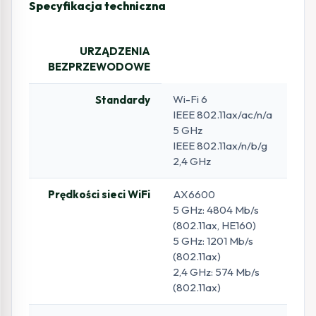
Specyfikacja techniczna
URZĄDZENIA
BEZPRZEWODOWE
Wi-Fi 6
Standardy
IEEE 802.11ax/ac/n/a
5 GHz
IEEE 802.11ax/n/b/g
2,4 GHz
Prędkości sieci WiFi
AX6600
5 GHz: 4804 Mb/s
(802.11ax, HE160)
5 GHz: 1201 Mb/s
(802.11ax)
2,4 GHz: 574 Mb/s
(802.11ax)