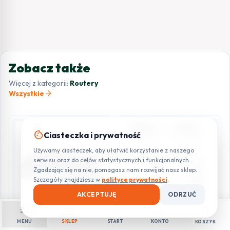
Zobacz także
Więcej z kategorii:
Routery
arrow_forward
Wszystkie
cookie
Ciasteczka i prywatność
Używamy ciasteczek, aby ułatwić korzystanie z naszego
serwisu oraz do celów statystycznych i funkcjonalnych.
Zgadzając się na nie, pomagasz nam rozwijać nasz sklep.
Szczegóły znajdziesz w
polityce prywatności
.
AKCEPTUJĘ
ODRZUĆ
menu
shopping_bag
home
person
shopping_cart
MENU
SKLEP
START
KONTO
KOSZYK
ROUTERY VPN
ROUTERY