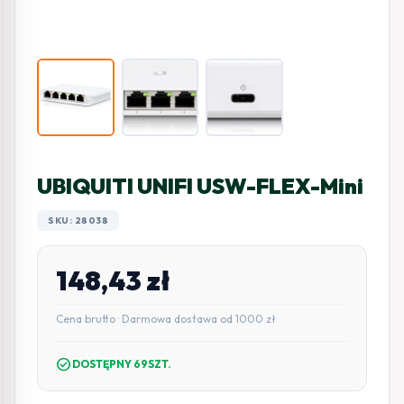
UBIQUITI UNIFI USW-FLEX-Mini
SKU: 28038
148,43
zł
Cena brutto · Darmowa dostawa od 1000 zł
check_circle
DOSTĘPNY 69SZT.