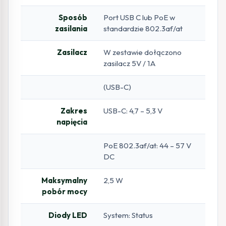
Sposób
Port USB C lub PoE w
zasilania
standardzie 802.3af/at
Zasilacz
W zestawie dołączono
zasilacz 5V / 1A
(USB-C)
Zakres
USB-C: 4,7 – 5,3 V
napięcia
PoE 802.3af/at: 44 – 57 V
DC
Maksymalny
2,5 W
pobór mocy
Diody LED
System: Status