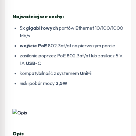
Najważniejsze cechy:
5x
gigabitowych
portów Ethernet 10/100/1000
Mb/s
wejście PoE
802.3af/at na pierwszym porcie
zasilanie poprzez PoE 802.3af/at lub zasilacz 5 V,
1A
USB-
C
kompatybilność z systemem
UniFi
niski pobór mocy
2,5W
Opis