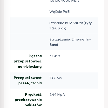
10/100/1000 Mb/s
Wejście PoE:
Standard 802.3af/at (żyły
1, 2+; 3, 6-)
Zarządzanie: Ethernet In-
Band
Łączna
5 Gb/s
przepustowość
non-blocking
Przepustowość
10 Gb/s
przełączania
Prędkość
7,44 Mp/s
przekazywania
pakietów