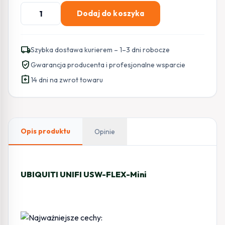
ilość
Dodaj do koszyka
UBIQUITI
UNIFI
USW-
local_shipping
Szybka dostawa kurierem – 1–3 dni robocze
FLEX-
verified_user
Gwarancja producenta i profesjonalne wsparcie
Mini
assignment_return
14 dni na zwrot towaru
Opis produktu
Opinie
UBIQUITI UNIFI USW-FLEX-Mini