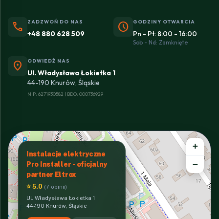
ZADZWOŃ DO NAS
GODZINY OTWARCIA
phone
schedule
+48 880 628 509
Pn - Pt: 8:00 - 16:00
Sob - Nd: Zamknięte
ODWIEDŹ NAS
location_on
Ul. Władysława Łokietka 1
44-190 Knurów, Śląskie
NIP: 6271930582 | BDO: 000736929
+
Instalacje elektryczne
−
Pro Installer - oficjalny
partner Eltrox
⭐ 5.0
(7 opinii)
Ul. Władysława Łokietka 1
44-190 Knurów, Śląskie