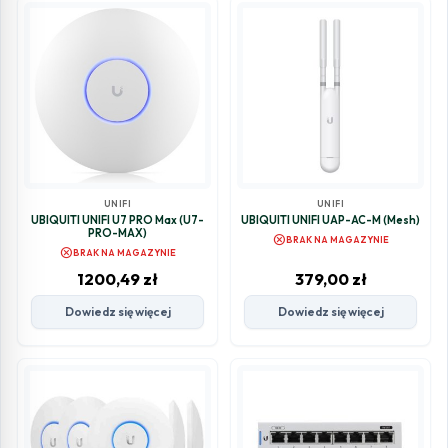
UNIFI
UNIFI
UBIQUITI UNIFI U7 PRO Max (U7-
UBIQUITI UNIFI UAP-AC-M (Mesh)
PRO-MAX)
cancel
BRAK NA MAGAZYNIE
cancel
BRAK NA MAGAZYNIE
1200,49
zł
379,00
zł
Dowiedz się więcej
Dowiedz się więcej