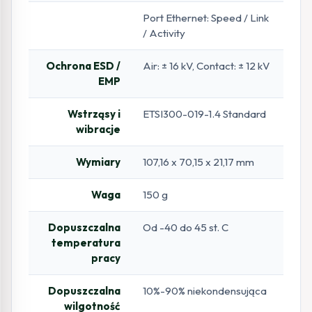
Port Ethernet: Speed / Link
/ Activity
Ochrona ESD /
Air: ± 16 kV, Contact: ± 12 kV
EMP
Wstrząsy i
ETSI300-019-1.4 Standard
wibracje
Wymiary
107,16 x 70,15 x 21,17 mm
Waga
150 g
Dopuszczalna
Od -40 do 45 st. C
temperatura
pracy
Dopuszczalna
10%-90% niekondensująca
wilgotność