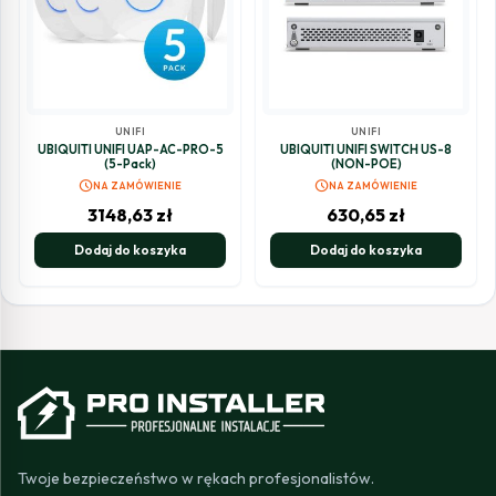
UNIFI
UNIFI
UBIQUITI UNIFI UAP-AC-PRO-5
UBIQUITI UNIFI SWITCH US-8
(5-Pack)
(NON-POE)
schedule
schedule
NA ZAMÓWIENIE
NA ZAMÓWIENIE
3148,63
zł
630,65
zł
Dodaj do koszyka
Dodaj do koszyka
Twoje bezpieczeństwo w rękach profesjonalistów.